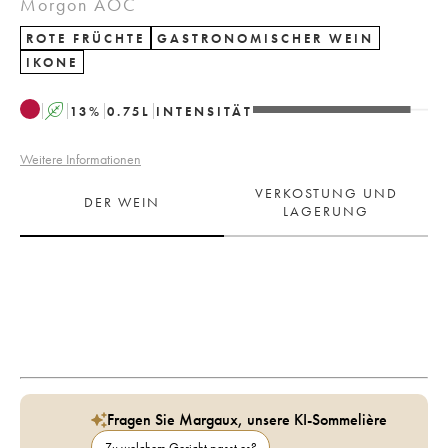
Morgon AOC
ROTE FRÜCHTE
GASTRONOMISCHER WEIN
IKONE
A
13
%
0.75
L
INTENSITÄT
Weitere Informationen
VERKOSTUNG UND
DER WEIN
LAGERUNG
Fragen Sie Margaux, unsere KI-Sommelière
Zu welchem Gericht passt es?