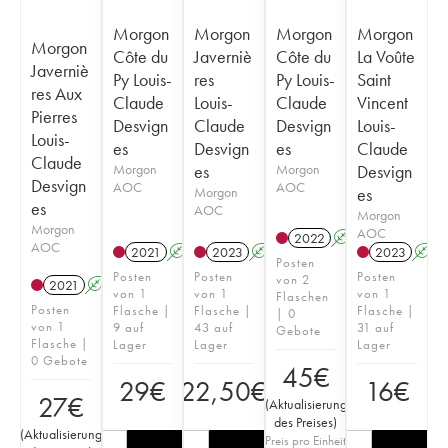
Morgon
Morgon
Morgon
Morgon
Morgon
Côte du
Javerniè
Côte du
La Voûte
Javerniè
Py Louis-
res
Py Louis-
Saint
res Aux
Claude
Louis-
Claude
Vincent
Pierres
Desvign
Claude
Desvign
Louis-
Louis-
es
Desvign
es
Claude
Claude
Morgon
es
Morgon
Desvign
Desvign
AOC
AOC
Morgon
es
es
AOC
Morgon
Morgon
AOC
2022
A
AOC
2021
A
2023
A
2023
A
Posten
Posten
Posten
Posten
von 2
2021
A
von 1
von 1
von 1
Flaschen
Posten
Flasche |
Flasche |
Flasche |
| 0
von 1
9 auf
43 auf
31 auf
Gebote
Flasche |
Lager
Lager
Lager
0 Gebote
45
€
29
€
22,50
€
16
€
27
€
(
Aktualisierung
des Preises
)
(
Aktualisierung
Preis pro Einheit