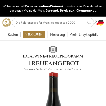
Willkommen auf iDealwine,
online-Weinauktionshaus
und
Weinhandlung
der besten Weine der Welt:
Burgund
,
Bordeaux
,
Champagne
...
Kaufen
Notierung
Wein-Enzyklopädie
VERKAUFEN
IDEALWINE-TREUEPROGRAMM
Treueangebot
Erhalten Sie Rabatt-Coupons bei jedem Einkauf!