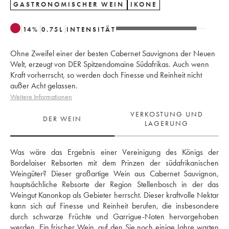
GASTRONOMISCHER WEIN
IKONE
14
%
0.75
L
INTENSITÄT
Ohne Zweifel einer der besten Cabernet Sauvignons der Neuen
Welt, erzeugt von DER Spitzendomaine Südafrikas. Auch wenn
Kraft vorherrscht, so werden doch Finesse und Reinheit nicht
außer Acht gelassen.
Weitere Informationen
VERKOSTUNG UND
DER WEIN
LAGERUNG
Was wäre das Ergebnis einer Vereinigung des Königs der 
Bordelaiser Rebsorten mit dem Prinzen der südafrikanischen 
Weingüter? Dieser großartige Wein aus Cabernet Sauvignon, 
hauptsächliche Rebsorte der Region Stellenbosch in der das 
Weingut Kanonkop als Gebieter herrscht. Dieser kraftvolle Nektar 
kann sich auf Finesse und Reinheit berufen, die insbesondere 
durch schwarze Früchte und Garrigue-Noten hervorgehoben 
werden. Ein frischer Wein, auf den Sie noch einige Jahre warten 