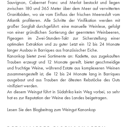
Sauvignon, Cabernet Franc und Merlot bestockt und liegen 
zwischen 180 und 365 Meter über dem Meer auf verwitterten 
Granitböden, wo sie vom Einfluss der frischen Meeresluft vom 
Atlantik profitieren. Alle Schritte der Vinifikation werden mit 
großer Sorgfalt durchgeführt: eine manuelle Weinlese, gefolgt 
von einer gründlichen Sortierung der geernteten Weinbeeren, 
Pigeagen im Zwei-Stunden-Takt zur Sicherstellung einer 
optimalen Extraktion und zu guter Letzt ein 12 bis 24 Monate 
langer Ausbau in Barriques aus französischer Eiche. 
Kanonkop bietet zwei Sortimente an: Kadette, aus zugekauften 
Trauben erzeugt und 12 Monate gereift, bietet geschmeidige 
und fruchtige Weine, während Estate aus komplexeren Weinen 
zusammengestellt ist, die 12 bis 24 Monate lang in Barriques 
ausgebaut und aus Trauben der ältesten Rebstöcke des Guts 
vinifiziert werden. 
An diesem Weingut führt in Südafrika kein Weg vorbei, so sehr 
hat es zur Reputation der Weine des Landes beigetragen. 
Lesen Sie den Blogbeitrag zum Weingut Kanonkop