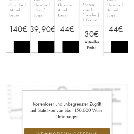
Posten
Flasche |
Flasche |
Flasche |
Flasche |
von 1
14 auf
18 auf
4 auf
36 auf
Flasche |
Lager
Lager
Lager
Lager
1 Gebot
140
€
39,90
€
44
€
44
€
30
€
(
Aktueller
Preis
)
Kostenloser und unbegrenzter Zugriff
auf Statistiken von über 150.000 Wein-
Notierungen
WEINNOTIERUNGSDETAILS