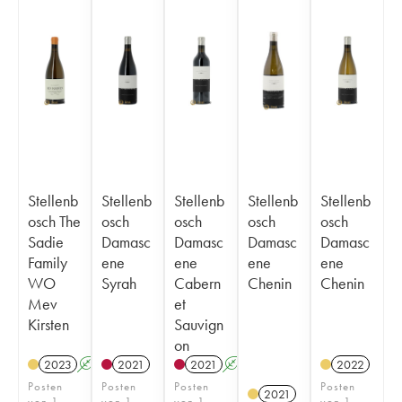
Stellenb
Stellenb
Stellenb
Stellenb
Stellenb
osch The
osch
osch
osch
osch
Sadie
Damasc
Damasc
Damasc
Damasc
Family
ene
ene
ene
ene
WO
Syrah
Cabern
Chenin
Chenin
Mev
et
Kirsten
Sauvign
on
2023
A
2021
2021
A
2022
Posten
Posten
Posten
Posten
2021
von 1
von 1
von 1
von 1