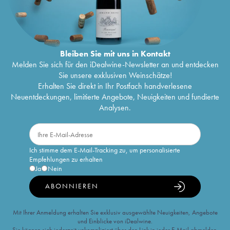
Bleiben Sie mit uns in Kontakt
Melden Sie sich für den iDealwine-Newsletter an und entdecken
Sie unsere exklusiven Weinschätze!
Erhalten Sie direkt in Ihr Postfach handverlesene
Neuentdeckungen, limitierte Angebote, Neuigkeiten und fundierte
Analysen.
Ich stimme dem E-Mail-Tracking zu, um personalisierte
Empfehlungen zu erhalten
Ja
Nein
ABONNIEREN
Mit Ihrer Anmeldung erhalten Sie exklusiv ausgewählte Neuigkeiten, Angebote
und Einblicke von iDealwine.
Sie können sich jederzeit unkompliziert über den Link in jeder E-Mail abmelden.