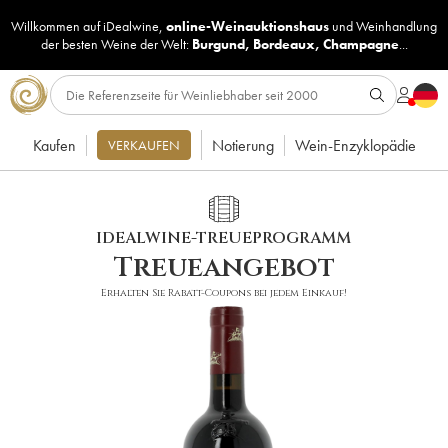
Willkommen auf iDealwine,
online-Weinauktionshaus
und
Weinhandlung
der besten Weine der Welt:
Burgund
,
Bordeaux
,
Champagne
...
Kaufen
Notierung
Wein-Enzyklopädie
VERKAUFEN
IDEALWINE-TREUEPROGRAMM
Treueangebot
Erhalten Sie Rabatt-Coupons bei jedem Einkauf!