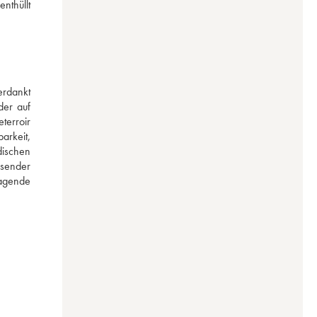
thüllt 
rdankt 
er auf 
erroir 
rkeit, 
ischen 
sender 
agende 