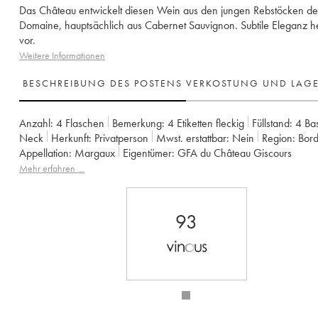
Das Château entwickelt diesen Wein aus den jungen Rebstöcken de
Domaine, hauptsächlich aus Cabernet Sauvignon. Subtile Eleganz h
vor.
Weitere Informationen
BESCHREIBUNG DES POSTENS
VERKOSTUNG UND LAG
Anzahl:
4 Flaschen
Bemerkung:
4 Etiketten fleckig
Füllstand:
4
Ba
Neck
Herkunft:
privatperson
Mwst. erstattbar:
nein
Region:
Bor
Appellation:
Margaux
Eigentümer:
GFA du Château Giscours
Mehr erfahren …
93