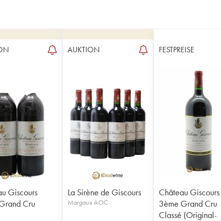
ON
AUKTION
FESTPREISE
u Giscours
La Sirène de Giscours
Château Giscours
Grand Cru
Margaux AOC
3ème Grand Cru
Classé (Original-