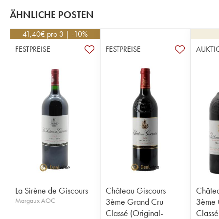
ÄHNLICHE POSTEN
41,40
€
pro 3 | -10%
FESTPREISE
FESTPREISE
AUKTI
La Sirène de Giscours
Château Giscours
Châtea
Margaux AOC
3ème Grand Cru
3ème 
Classé (Original-
Classé