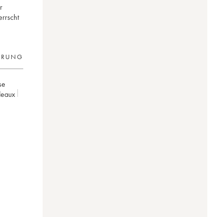
r
errscht
ERUNG
se
deaux