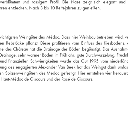
blümtem und rassigem Profil. Die Nase zeigt sich elegant und en
en entdecken. Nach 3 bis 10 Reifejahren zu genießen.
wichtigsten Weingüter des Médoc. Dass hier Weinbau betrieben wird, ve
n Rebstöcke pflanzt. Diese profitieren vom Einfluss des Kiesbodens, d
he des Château hat die Drainage der Böden begünstigt. Das Ausnahmet
 Drainage, sehr warmer Boden im Frühjahr, gute Durchwurzelung, Fruchtba
und finanziellen Schwierigkeiten wurde das Gut 1995 vom niederländ
ung des engagierten Alexander Van Beek hat das Weingut dank umfas
den Spitzenweingütern des Médoc gefestigt. Hier entstehen vier herausr
, Haut-Médoc de Giscours und der Rosé de Giscours.