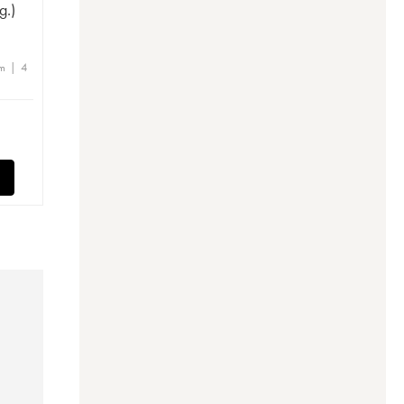
g.)
m | 4