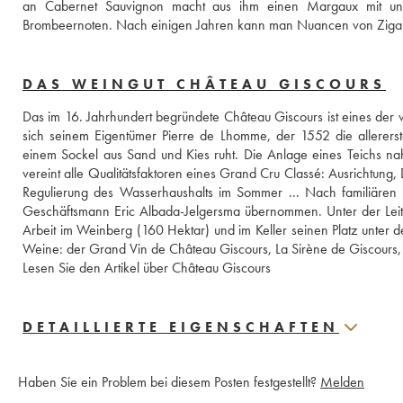
an Cabernet Sauvignon macht aus ihm einen Margaux mit unver
Brombeernoten. Nach einigen Jahren kann man Nuancen von Zigarr
DAS WEINGUT CHÂTEAU GISCOURS
Das im 16. Jahrhundert begründete Château Giscours ist eines der 
sich seinem Eigentümer Pierre de Lhomme, der 1552 die allererste
einem Sockel aus Sand und Kies ruht. Die Anlage eines Teichs na
vereint alle Qualitätsfaktoren eines Grand Cru Classé: Ausrichtung,
Regulierung des Wasserhaushalts im Sommer ... Nach familiären 
Geschäftsmann Eric Albada-Jelgersma übernommen. Unter der Leit
Arbeit im Weinberg (160 Hektar) und im Keller seinen Platz unter 
Weine: der Grand Vin de Château Giscours, La Sirène de Giscours
Lesen Sie den Artikel über Château Giscours
DETAILLIERTE EIGENSCHAFTEN
Haben Sie ein Problem bei diesem Posten festgestellt?
Melden