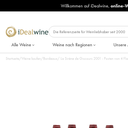
Willkommen auf iDealwine,
online-
Alle Weine
Weine nach Regionen
Unsere 
Startseite
/
Weine kaufen
/
Bordeaux
/
La Sirène de Giscours 2001 - Posten von 