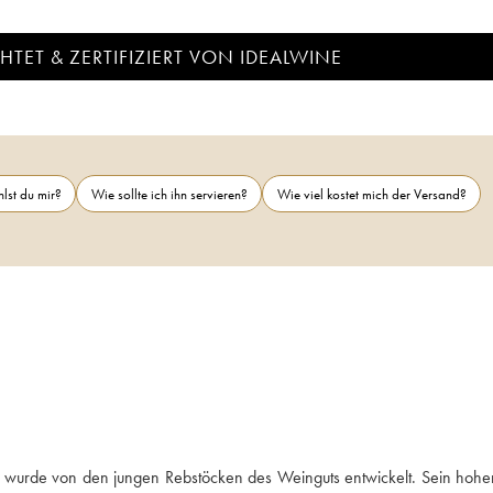
TET & ZERTIFIZIERT VON IDEALWINE
lst du mir?
Wie sollte ich ihn servieren?
Wie viel kostet mich der Versand?
 wurde von den jungen Rebstöcken des Weinguts entwickelt. Sein hoher 