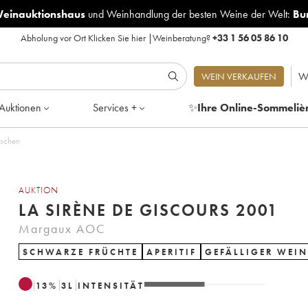
Weinauktionshaus
und
Weinhandlung der besten Weine der Welt:
Bu
Abholung vor Ort
Klicken Sie hier
|
Weinberatung?
+33 1 56 05 86 10
W
WEIN VERKAUFEN
Auktionen
Services +
✨
Ihre Online-Sommeliè
4 Flaschen
AUKTION
LA SIRÈNE DE GISCOURS 2001
Margaux AOC
SCHWARZE FRÜCHTE
APERITIF
GEFÄLLIGER WEIN
13
%
3
L
INTENSITÄT