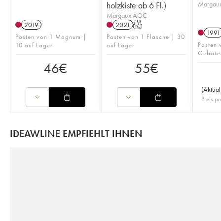
holzkiste ab 6 Fl.)
Margau
Margaux AOC
2019
2021
T
1991
Posten von 1 Magnum |
Posten von 1 Flasche | 30
Posten 
10 auf Lager
auf Lager
Gebote
46
€
55
€
(
Aktual
Preis pr
IDEAWLINE EMPFIEHLT IHNEN