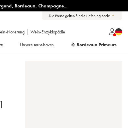
rgund
,
Bordeaux
,
Champagne
...
Die Preise gelten für die Lieferung nach:
ein-Notierung
Wein-Enzyklopädie
re
Unsere must-haves
🍇
Bordeaux Primeurs