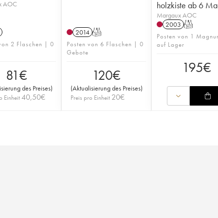
x AOC
holzkiste ab 6 Ma
Margaux AOC
2003
T
2014
T
Posten von 1 Magnu
von 2 Flaschen | 0
Posten von 6 Flaschen | 0
auf Lager
Gebote
195
€
81
€
120
€
isierung des Preises
)
(
Aktualisierung des Preises
)
40,50
€
20
€
o Einheit
Preis pro Einheit