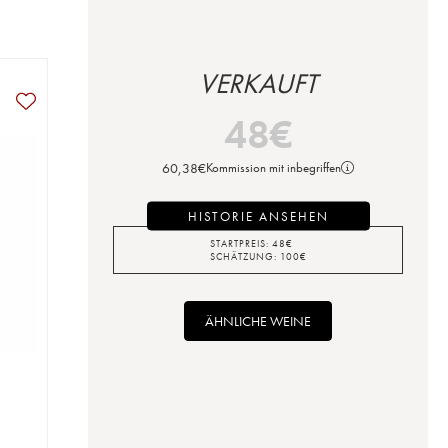
VERKAUFT
48
€
60,38
€
Kommission mit inbegriffen
HISTORIE ANSEHEN
STARTPREIS:
48
€
SCHÄTZUNG:
100
€
ÄHNLICHE WEINE