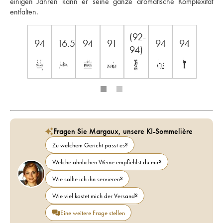
einigen Jahren kann er seine ganze aromatische Komplexität 
entfalten.
(92-
94
16.5
94
91
94
94
94)
Fragen Sie Margaux, unsere KI-Sommelière
Zu welchem Gericht passt es?
Welche ähnlichen Weine empfiehlst du mir?
Wie sollte ich ihn servieren?
Wie viel kostet mich der Versand?
Eine weitere Frage stellen