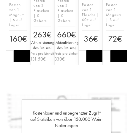
Posten
Posten
Posten
Posten
Posten
von 2
von 2
von 1
von 1
von 1
Flaschen
Flaschen
Magnum
Flasche |
Magnum
| 0
| 0
| 6 auf
60+ auf
| 8 auf
Gebote
Gebote
Lager
Lager
Lager
263
€
660
€
160
€
36
€
72
€
(
Aktualisierung
(
Aktualisierung
des Preises
)
des Preises
)
Preis pro Einheit
Preis pro Einheit
131,50
€
330
€
Kostenloser und unbegrenzter Zugriff
auf Statistiken von über 150.000 Wein-
Notierungen