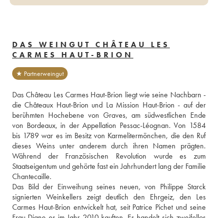
DAS WEINGUT CHÂTEAU LES
CARMES HAUT-BRION
★ Partnerweingut
Das Château Les Carmes Haut-Brion liegt wie seine Nachbarn - 
die Châteaux Haut-Brion und La Mission Haut-Brion - auf der 
berühmten Hochebene von Graves, am südwestlichen Ende 
von Bordeaux, in der Appellation Pessac-Léognan. Von 1584 
bis 1789 war es im Besitz von Karmelitermönchen, die den Ruf 
dieses Weins unter anderem durch ihren Namen prägten. 
Während der Französischen Revolution wurde es zum 
Staatseigentum und gehörte fast ein Jahrhundert lang der Familie 
Chantecaille. 
Das Bild der Einweihung seines neuen, von Philippe Starck 
signierten Weinkellers zeigt deutlich den Ehrgeiz, den Les 
Carmes Haut-Brion entwickelt hat, seit Patrice Pichet und seine 
Frau Diane es im Jahr 2010 kauften. Es handelt sich zweifellos 