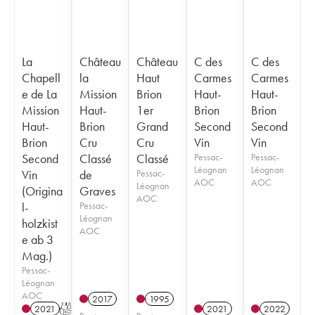
La
Château
Château
C des
C des
Chapell
la
Haut
Carmes
Carmes
e de La
Mission
Brion
Haut-
Haut-
Mission
Haut-
1er
Brion
Brion
Haut-
Brion
Grand
Second
Second
Brion
Cru
Cru
Vin
Vin
Second
Classé
Classé
Pessac-
Pessac-
Léognan
Léognan
Vin
de
Pessac-
AOC
AOC
Léognan
(Origina
Graves
AOC
l-
Pessac-
Léognan
holzkist
AOC
e ab 3
Mag.)
Pessac-
Léognan
AOC
2017
1995
2021
T
2021
2022