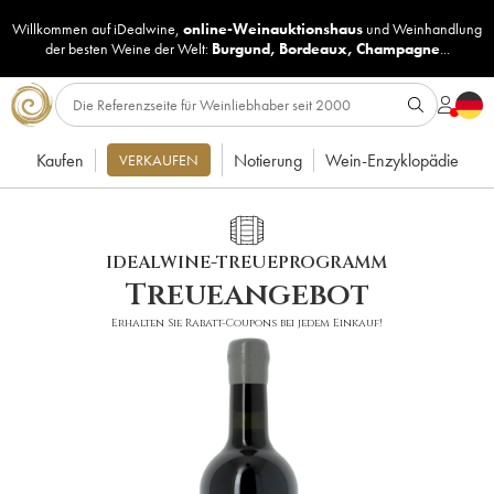
Willkommen auf iDealwine,
online-Weinauktionshaus
und
Weinhandlung
der besten Weine der Welt:
Burgund
,
Bordeaux
,
Champagne
...
Kaufen
Notierung
Wein-Enzyklopädie
VERKAUFEN
IDEALWINE-TREUEPROGRAMM
Treueangebot
Erhalten Sie Rabatt-Coupons bei jedem Einkauf!