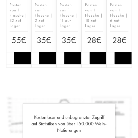
Posten
Posten
Posten
Posten
Posten
von 1
von 1
von 1
von 1
von 1
Flasche |
Flasche |
Flasche |
Flasche |
Flasche |
32 auf
2 auf
11 auf
18 auf
6 auf
Lager
Lager
Lager
Lager
Lager
55
€
35
€
35
€
28
€
28
€
Kostenloser und unbegrenzter Zugriff
auf Statistiken von über 150.000 Wein-
Notierungen