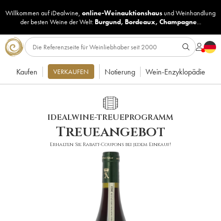
Willkommen auf iDealwine,
online-Weinauktionshaus
und
Weinhandlung
der besten Weine der Welt:
Burgund
,
Bordeaux
,
Champagne
...
Kaufen
Notierung
Wein-Enzyklopädie
VERKAUFEN
IDEALWINE-TREUEPROGRAMM
Treueangebot
Erhalten Sie Rabatt-Coupons bei jedem Einkauf!