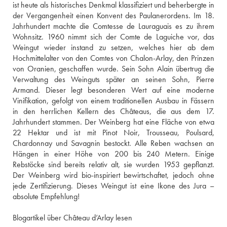
ist heute als historisches Denkmal klassifiziert und beherbergte in 
der Vergangenheit einen Konvent des Paulanerordens. Im 18. 
Jahrhundert machte die Comtesse de Lauraguais es zu ihrem 
Wohnsitz. 1960 nimmt sich der Comte de Laguiche vor, das 
Weingut wieder instand zu setzen, welches hier ab dem 
Hochmittelalter von den Comtes von Chalon-Arlay, den Prinzen 
von Oranien, geschaffen wurde. Sein Sohn Alain übertrug die 
Verwaltung des Weinguts später an seinen Sohn, Pierre 
Armand. Dieser legt besonderen Wert auf eine moderne 
Vinifikation, gefolgt von einem traditionellen Ausbau in Fässern 
in den herrlichen Kellern des Châteaus, die aus dem 17. 
Jahrhundert stammen. Der Weinberg hat eine Fläche von etwa 
22 Hektar und ist mit Pinot Noir, Trousseau, Poulsard, 
Chardonnay und Savagnin bestockt. Alle Reben wachsen an 
Hängen in einer Höhe von 200 bis 240 Metern. Einige 
Rebstöcke sind bereits relativ alt, sie wurden 1953 gepflanzt. 
Der Weinberg wird bio-inspiriert bewirtschaftet, jedoch ohne 
jede Zertifizierung. Dieses Weingut ist eine Ikone des Jura – 
absolute Empfehlung!
Blogartikel über Château d’Arlay lesen