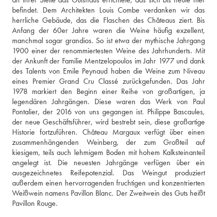
befindet. Dem Architekten Louis Combe verdanken wir das 
herrliche Gebäude, das die Flaschen des Châteaus ziert. Bis 
Anfang der 60er Jahre waren die Weine häufig exzellent, 
manchmal sogar grandios. So ist etwa der mythische Jahrgang 
1900 einer der renommiertesten Weine des Jahrhunderts. Mit 
der Ankunft der Familie Mentzelopoulos im Jahr 1977 und dank 
des Talents von Emile Peynaud haben die Weine zum Niveau 
eines Premier Grand Cru Classé zurückgefunden. Das Jahr 
1978 markiert den Beginn einer Reihe von großartigen, ja 
legendären Jahrgängen. Diese waren das Werk von Paul 
Pontalier, der 2016 von uns gegangen ist. Philippe Bascaules, 
der neue Geschäftsführer, wird bestrebt sein, diese großartige 
Historie fortzuführen. Château Margaux verfügt über einen 
zusammenhängenden Weinberg, der zum Großteil auf 
kiesigem, teils auch lehmigem Boden mit hohem Kalksteinanteil 
angelegt ist. Die neuesten Jahrgänge verfügen über ein 
ausgezeichnetes Reifepotenzial. Das Weingut produziert 
außerdem einen hervorragenden fruchtigen und konzentrierten 
Weißwein namens Pavillon Blanc. Der Zweitwein des Guts heißt 
Pavillon Rouge.