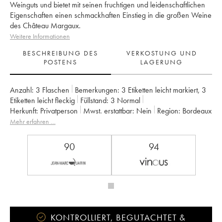
Weinguts und bietet mit seinen fruchtigen und leidenschaftlichen
Eigenschaften einen schmackhaften Einstieg in die großen Weine
des Château Margaux.
Weitere Informationen
BESCHREIBUNG DES
VERKOSTUNG UND
POSTENS
LAGERUNG
Anzahl:
3 Flaschen
Bemerkungen:
3 Etiketten leicht markiert
,
3
Etiketten leicht fleckig
Füllstand:
3
Normal
Herkunft:
privatperson
Mwst. erstattbar:
nein
Region:
Bordeaux
Appellation:
Margaux
Klassifizierung:
Zweitwein
Mehr erfahren …
Eigentümer:
SCA du Château Margaux
90
94
KONTROLLIERT, BEGUTACHTET &