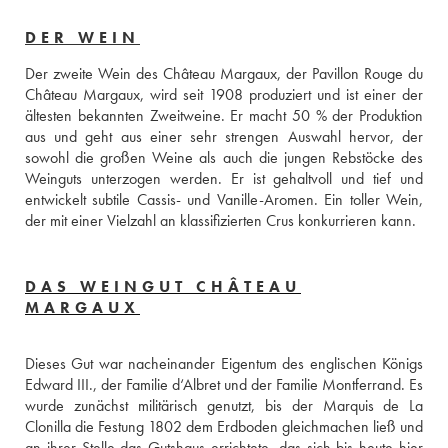
DER WEIN
Der zweite Wein des Château Margaux, der Pavillon Rouge du 
Château Margaux, wird seit 1908 produziert und ist einer der 
ältesten bekannten Zweitweine. Er macht 50 % der Produktion 
aus und geht aus einer sehr strengen Auswahl hervor, der 
sowohl die großen Weine als auch die jungen Rebstöcke des 
Weinguts unterzogen werden. Er ist gehaltvoll und tief und 
entwickelt subtile Cassis- und Vanille-Aromen. Ein toller Wein, 
der mit einer Vielzahl an klassifizierten Crus konkurrieren kann.
DAS WEINGUT CHÂTEAU
MARGAUX
Dieses Gut war nacheinander Eigentum des englischen Königs 
Edward III., der Familie d‘Albret und der Familie Montferrand. Es 
wurde zunächst militärisch genutzt, bis der Marquis de La 
Clonilla die Festung 1802 dem Erdboden gleichmachen ließ und 
an ihrer Stelle das Gutshaus errichtete, das sich bis heute hier 