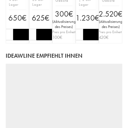
Gebote
Gebote
Lager
Lager
Lager
300
€
2.520
€
650
€
625
€
1.230
€
(
Aktualisierung
(
Aktualisierung
des Preises
)
des Preises
)
Preis pro Einheit
Preis pro Einheit
100
€
420
€
IDEAWLINE EMPFIEHLT IHNEN