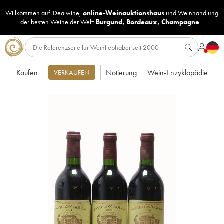
Willkommen auf iDealwine,
online-Weinauktionshaus
und
Weinhandlung
der besten Weine der Welt:
Burgund
,
Bordeaux
,
Champagne
...
Kaufen
Notierung
Wein-Enzyklopädie
VERKAUFEN