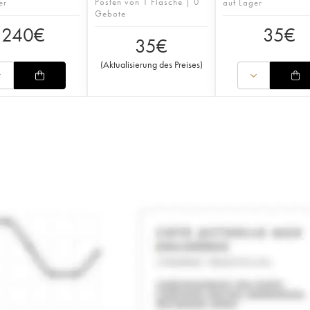
Posten von 1 Flasche | 0
er
auf Lager
Gebote
240
€
35
€
35
€
(
Aktualisierung des Preises
)