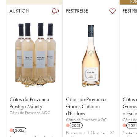
22
AUKTION
FESTPREISE
FESTPR
3
Côtes de Provence
Côtes de Provence
Côtes 
Prestige Minuty
Garrus Château
Garrus
Côtes de Provence AOC
d'Esclans
d'Escl
Côtes de Provence AOC
Côtes d
2021
202
2025
Posten von 1 Flasche | 23
Posten