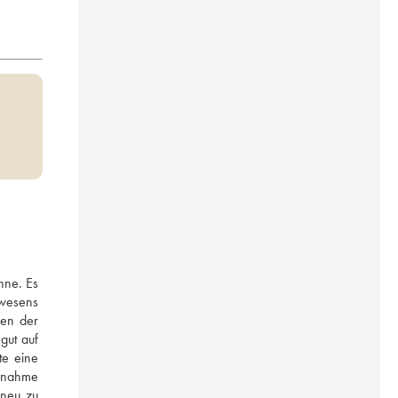
ne. Es 
wesens 
en der 
ut auf 
e eine 
snahme 
neu zu 