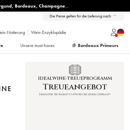
rgund
,
Bordeaux
,
Champagne
...
Die Preise gelten für die Lieferung nach:
ein-Notierung
Wein-Enzyklopädie
re
Unsere must-haves
🍇
Bordeaux Primeurs
IDEALWINE-TREUEPROGRAMM
Treueangebot
NNE
Erhalten Sie Rabatt-Coupons bei jedem Einkauf!