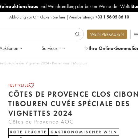
Weinauktionshaus
und
Weinhandlung der besten Weine der Welt:
Bu
Abholung vor Ort
Klicken Sie hier
|
Weinberatung?
+33 1 56 05 86 10
W
WEIN VERKAUFEN
Auktionen
Services +
✨
Ihre Online-Sommeliè
Côtes de Provence Clos Cibonne Tibouren Cuvée Spéciale des Vignettes 2024 - Posten von 1 Magnum
FESTPREISE
CÔTES DE PROVENCE CLOS CIBO
TIBOUREN CUVÉE SPÉCIALE DES
VIGNETTES 2024
Côtes de Provence AOC
ROTE FRÜCHTE
GASTRONOMISCHER WEIN