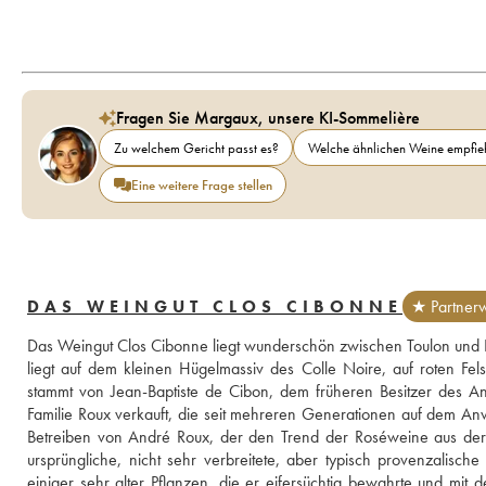
Fragen Sie Margaux, unsere KI-Sommelière
Zu welchem Gericht passt es?
Welche ähnlichen Weine empfieh
Eine weitere Frage stellen
DAS WEINGUT CLOS CIBONNE
★ Partnerw
Das Weingut Clos Cibonne liegt wunderschön zwischen Toulon und 
liegt auf dem kleinen Hügelmassiv des Colle Noire, auf roten Fe
stammt von Jean-Baptiste de Cibon, dem früheren Besitzer des An
Familie Roux verkauft, die seit mehreren Generationen auf dem An
Betreiben von André Roux, der den Trend der Roséweine aus der 
ursprüngliche, nicht sehr verbreitete, aber typisch provenzalische
einiger sehr alter Pflanzen, die er eifersüchtig bewahrte und mit