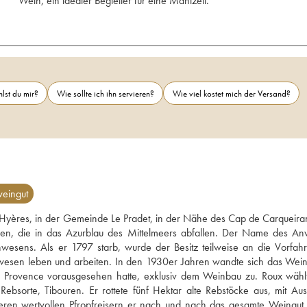
Wein, ein idealer Begleiter für eine Mahlzeit.
lst du mir?
Wie sollte ich ihn servieren?
Wie viel kostet mich der Versand?
eingut
Hyères, in der Gemeinde Le Pradet, in der Nähe des Cap de Carqueiran
lsen, die in das Azurblau des Mittelmeers abfallen. Der Name des An
wesens. Als er 1797 starb, wurde der Besitz teilweise an die Vorfahr
wesen leben und arbeiten. In den 1930er Jahren wandte sich das Weing
Provence vorausgesehen hatte, exklusiv dem Weinbau zu. Roux wählt
 Rebsorte, Tibouren. Er rottete fünf Hektar alte Rebstöcke aus, mit Au
 deren wertvollen Pfropfreisern er nach und nach das gesamte Weingut 