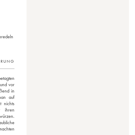
eredeln
ERUNG
etagten 
und vor 
ßend in 
an auf 
 nichts 
 ihren 
würzen. 
ubliche 
machten 