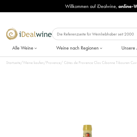
Willkommen auf iDealwine,
online-
Alle Weine
Weine nach Regionen
Unsere 
Startseite
/
Weine kaufen
/
Provence
/