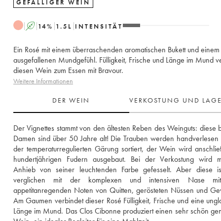
GEFÄLLIGER WEIN
A
14
%
1.5
L
INTENSITÄT
Ein Rosé mit einem überraschenden aromatischen Bukett und einem
ausgefallenen Mundgefühl. Fülligkeit, Frische und Länge im Mund v
diesen Wein zum Essen mit Bravour.
Weitere Informationen
DER WEIN
VERKOSTUNG UND LAG
Der Vignettes stammt von den ältesten Reben des Weinguts: diese b
Damen sind über 50 Jahre alt! Die Trauben werden handverlesen 
der temperaturregulierten Gärung sortiert, der Wein wird anschlie
hundertjährigen Fudern ausgebaut. Bei der Verkostung wird m
Anhieb von seiner leuchtenden Farbe gefesselt. Aber diese ist
verglichen mit der komplexen und intensiven Nase mit
appetitanregenden Noten von Quitten, gerösteten Nüssen und Ge
Am Gaumen verbindet dieser Rosé Fülligkeit, Frische und eine ungla
Länge im Mund. Das Clos Cibonne produziert einen sehr schön ge