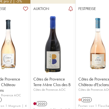
8
€
pro 2 | -5%
EISE
AUKTION
FESTPREISE
de Provence
Côtes de Provence
Côtes de Provenc
 Château
Terre Mère Clos des B
Château d'Esclans
ans
Côtes de Provence AOC
Côtes de Provence A
e Provence AOC
1
2022
2020
 von 1 Magnum | 4
Posten von 1 Flasch