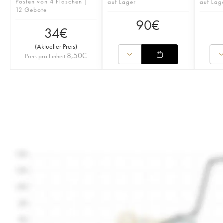
Posten von 4 Flaschen |
auf Lager
auf Lag
12 Gebote
90
€
34
€
(
Aktueller Preis
)
8,50
€
Preis pro Einheit