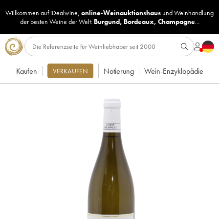
Willkommen auf iDealwine,
online-Weinauktionshaus
und
Weinhandlung
der besten Weine der Welt:
Burgund
,
Bordeaux
,
Champagne
...
Kaufen
Notierung
Wein-Enzyklopädie
VERKAUFEN