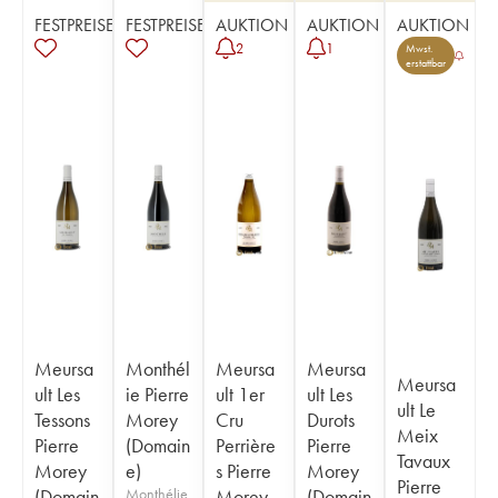
FESTPREISE
FESTPREISE
AUKTION
AUKTION
AUKTION
2
1
Mwst.
erstattbar
Meursa
Monthél
Meursa
Meursa
Meursa
ult Les
ie Pierre
ult 1er
ult Les
ult Le
Tessons
Morey
Cru
Durots
Meix
Pierre
(Domain
Perrière
Pierre
Tavaux
Morey
e)
s Pierre
Morey
Pierre
(Domain
Monthélie
Morey
(Domain