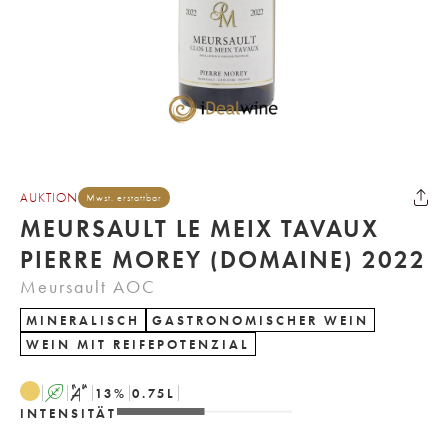
AUKTION
Mwst. erstattbar
MEURSAULT LE MEIX TAVAUX
PIERRE MOREY (DOMAINE) 2022
Meursault AOC
MINERALISCH
GASTRONOMISCHER WEIN
WEIN MIT REIFEPOTENZIAL
A
S
13
%
0.75
L
INTENSITÄT