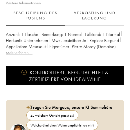
Weitere Informationen
BESCHREIBUNG DES
VERKOSTUNG UND
POSTENS
LAGERUNG
Anzahl:
1 Flasche
Bemerkung:
1 Normal
Füllstand:
1
Normal
Herkunft:
unternehmen
Mwst. erstattbar:
ja
Region:
Burgund
Appellation:
Meursault
Eigentümer:
Pierre Morey (Domaine)
Mehr erfahren …
KONTROLLIERT, BEGUTACHTET &
ZERTIFIZIERT VON IDEALWINE
Fragen Sie Margaux, unsere KI-Sommelière
Zu welchem Gericht passt es?
Welche ähnlichen Weine empfiehlst du mir?