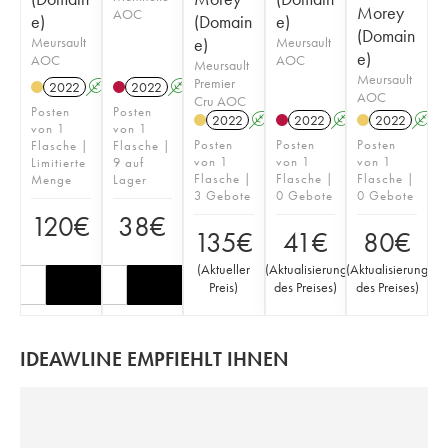
Morey
AOC
e)
(Domain
e)
(Domain
Meursault
e)
Meursault
e)
AOC
AOC
Meursault
Meursault
Premier
2022
A
S
2022
A
S
AOC
Cru AOC
Posten
Posten
2022
A
S
2022
A
S
2022
A
von 1
von 1
Posten
Posten
Posten
Flasche |
Flasche |
von 1
von 1
von 1
Limitierte
9 auf
Flasche |
Flasche |
Flasche |
Menge
Lager
3 Gebote
0 Gebote
0 Gebote
120
€
38
€
135
€
41
€
80
€
(
Aktueller
(
Aktualisierung
(
Aktualisierung
Preis
)
des Preises
)
des Preises
)
IDEAWLINE EMPFIEHLT IHNEN