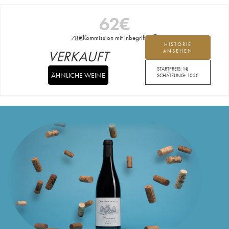
62
€
78
€
Kommission mit inbegriffen
HISTORIE
VERKAUFT
ANSEHEN
STARTPREIS:
1
€
ÄHNLICHE WEINE
SCHÄTZUNG:
105
€