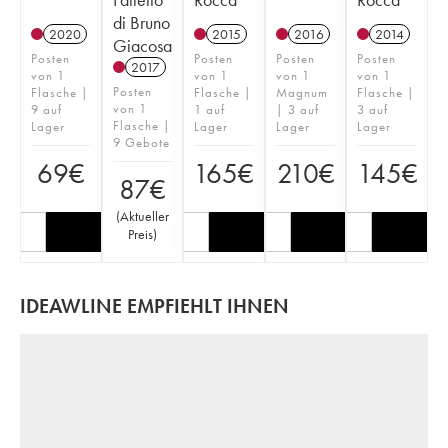
di Bruno
2020
2015
2016
2014
Giacosa
Posten
Posten
Posten
Posten
2017
von 1
von 1
von 1
von 1
Posten
Flasche |
Flasche |
Magnum
Flasche |
von 1
9 auf
1 auf
| 3 auf
3 auf
Flasche |
Lager
Lager
Lager
Lager
9 Gebote
69
€
165
€
210
€
145
€
87
€
(
Aktueller
Preis
)
IDEAWLINE EMPFIEHLT IHNEN