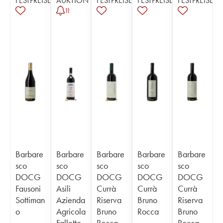
FESTPREISE
AUKTION
FESTPREISE
FESTPREISE
FESTPREISE
11
Barbare
Barbare
Barbare
Barbare
Barbare
sco
sco
sco
sco
sco
DOCG
DOCG
DOCG
DOCG
DOCG
Fausoni
Asili
Currà
Currà
Currà
Sottiman
Azienda
Riserva
Bruno
Riserva
o
Agricola
Bruno
Rocca
Bruno
Falletto
Rocca
Rocca