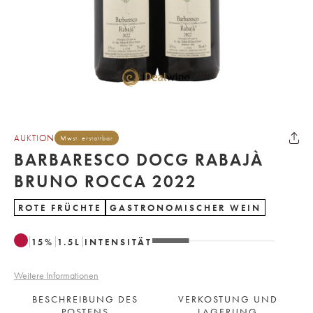
AUKTION
Mwst. erstattbar
BARBARESCO DOCG RABAJÀ
BRUNO ROCCA 2022
ROTE FRÜCHTE
GASTRONOMISCHER WEIN
15
%
1.5
L
INTENSITÄT
Weitere Informationen
BESCHREIBUNG DES
VERKOSTUNG UND
POSTENS
LAGERUNG