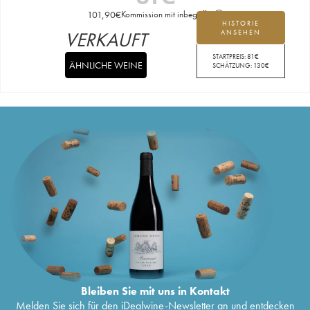
101,90
€
Kommission mit inbegriffen
HISTORIE
VERKAUFT
ANSEHEN
STARTPREIS:
81
€
ÄHNLICHE WEINE
SCHÄTZUNG:
130
€
Bleiben Sie mit uns in Kontakt
Melden Sie sich für den iDealwine-Newsletter an und entdecken