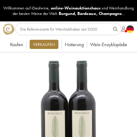
Willkommen auf iDealwine,
online-Weinauktionshaus
und
Weinhandlung
der besten Weine der Welt:
Burgund
,
Bordeaux
,
Champagne
...
Kaufen
Notierung
Wein-Enzyklopädie
VERKAUFEN