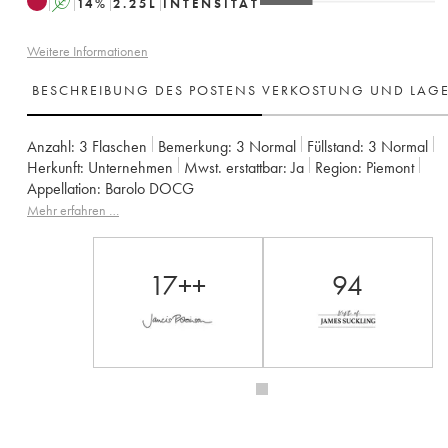
A
14
%
2.25
L
INTENSITÄT
Weitere Informationen
BESCHREIBUNG DES POSTENS
VERKOSTUNG UND LAG
Anzahl:
3 Flaschen
Bemerkung:
3 Normal
Füllstand:
3
Normal
Herkunft:
unternehmen
Mwst. erstattbar:
ja
Region:
Piemont
Appellation:
Barolo DOCG
Mehr erfahren …
17++
94