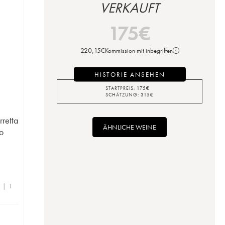
VERKAUFT
175
€
220,15
€
Kommission mit inbegriffen
HISTORIE ANSEHEN
STARTPREIS:
175
€
SCHÄTZUNG:
315
€
retta
ÄHNLICHE WEINE
o
e | 1