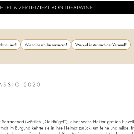
TET & ZERTIFIZIERT VON IDEALWINE
lst du mir?
Wie sollte ich ihn servieren?
Wie viel kostet mich der Versand?
BAROLO DOCG GIULIA NEGRI MARASSIO 2020
 Serradenari (wörtlich „Geldhügel“), einer sechs Hektar großen Einzell
halt im Burgund kehrte sie in ihre Heimat zurück, um feine und milde, fru