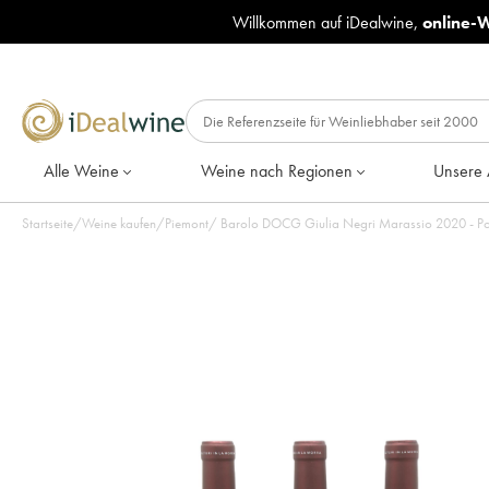
Willkommen auf iDealwine,
online-
Alle Weine
Weine nach Regionen
Unsere 
Startseite
/
Weine kaufen
/
Piemont
/
Barolo DOCG Giulia N