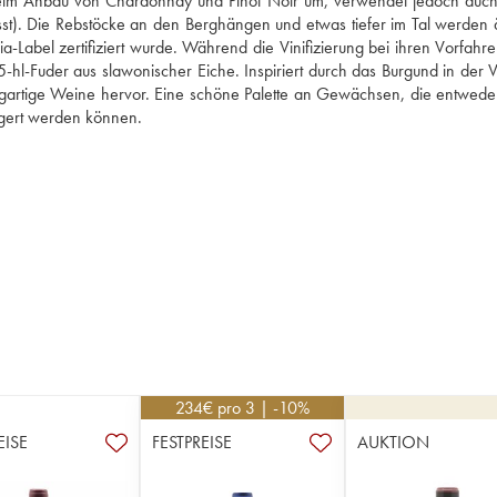
beim Anbau von Chardonnay und Pinot Noir um, verwendet jedoch auch 
st). Die Rebstöcke an den Berghängen und etwas tiefer im Tal werden ä
ia-Label zertifiziert wurde. Während die Vinifizierung bei ihren Vorfahre
-hl-Fuder aus slawonischer Eiche. Inspiriert durch das Burgund in der Vi
nzigartige Weine hervor. Eine schöne Palette an Gewächsen, die entweder
agert werden können. 
234
€
pro 3 | -10%
EISE
FESTPREISE
AUKTION