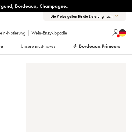
rgund
,
Bordeaux
,
Champagne
...
Die Preise gelten für die Lieferung nach:
ein-Notierung
Wein-Enzyklopädie
re
Unsere must-haves
🍇
Bordeaux Primeurs