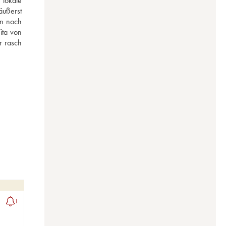
lokale 
ußerst 
n noch 
ta von 
 rasch 
1