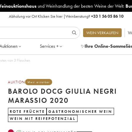
Weinauktionshaus
und
Weinhandlung der besten Weine der Welt:
Bu
Abholung vor Ort
Klicken Sie hier
|
Weinberatung?
+33 1 56 05 86 10
W
WEIN VERKAUFEN
Auktionen
Services +
✨
Ihre Online-Sommeliè
egri Marassio 2020 - Posten von 3 Flaschen
AUKTION
Mwst. erstattbar
BAROLO DOCG GIULIA NEGRI
MARASSIO 2020
ROTE FRÜCHTE
GASTRONOMISCHER WEIN
WEIN MIT REIFEPOTENZIAL