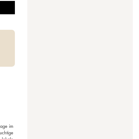
age im 
chtige 