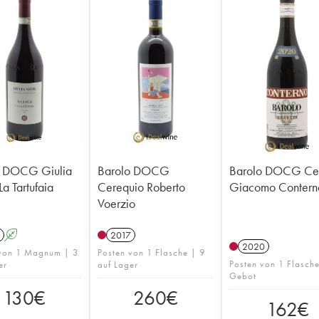
o DOCG Giulia
Barolo DOCG
Barolo DOCG Cer
La Tartufaia
Cerequio Roberto
Giacomo Contern
Voerzio
A
2017
2020
 von 1 Magnum | 3
Posten von 1 Flasche | 9
Posten von 1 Flasch
er
auf Lager
Gebot
130
€
260
€
162
€