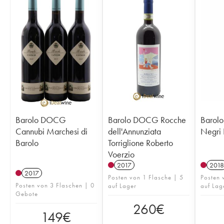
Barolo DOCG
Barolo DOCG Rocche
Barol
Cannubi Marchesi di
dell'Annunziata
Negri 
Barolo
Torriglione Roberto
Voerzio
2017
2018
2017
Posten von 1 Flasche | 5
Posten
Posten von 3 Flaschen | 0
auf Lager
auf Lag
Gebote
260
€
149
€