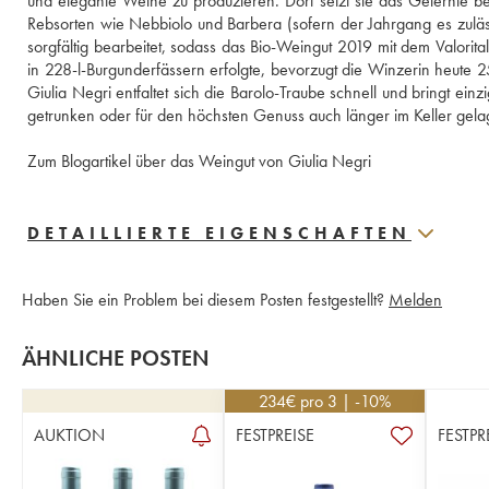
und elegante Weine zu produzieren. Dort setzt sie das Gelernte 
Rebsorten wie Nebbiolo und Barbera (sofern der Jahrgang es zuläs
sorgfältig bearbeitet, sodass das Bio-Weingut 2019 mit dem Valorital
in 228-l-Burgunderfässern erfolgte, bevorzugt die Winzerin heute 25
Giulia Negri entfaltet sich die Barolo-Traube schnell und bringt ei
getrunken oder für den höchsten Genuss auch länger im Keller gel
Zum Blogartikel über das Weingut von Giulia Negri
DETAILLIERTE EIGENSCHAFTEN
Haben Sie ein Problem bei diesem Posten festgestellt?
Melden
ÄHNLICHE POSTEN
234
€
pro 3 | -10%
AUKTION
FESTPREISE
FESTPR