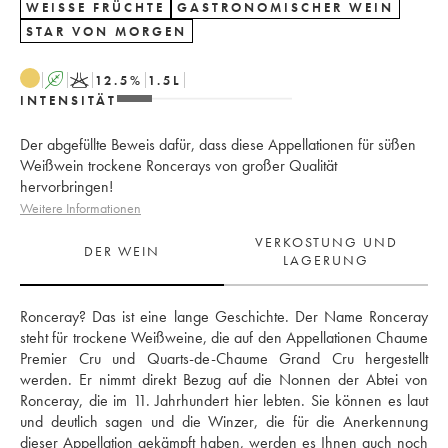
WEISSE FRÜCHTE
GASTRONOMISCHER WEIN
STAR VON MORGEN
A
K
12.5
%
1.5
L
INTENSITÄT
Der abgefüllte Beweis dafür, dass diese Appellationen für süßen
Weißwein trockene Roncerays von großer Qualität
hervorbringen!
Weitere Informationen
VERKOSTUNG UND
DER WEIN
LAGERUNG
Ronceray? Das ist eine lange Geschichte. Der Name Ronceray 
steht für trockene Weißweine, die auf den Appellationen Chaume 
Premier Cru und Quarts-de-Chaume Grand Cru hergestellt 
werden. Er nimmt direkt Bezug auf die Nonnen der Abtei von 
Ronceray, die im 11. Jahrhundert hier lebten. Sie können es laut 
und deutlich sagen und die Winzer, die für die Anerkennung 
dieser Appellation gekämpft haben, werden es Ihnen auch noch 