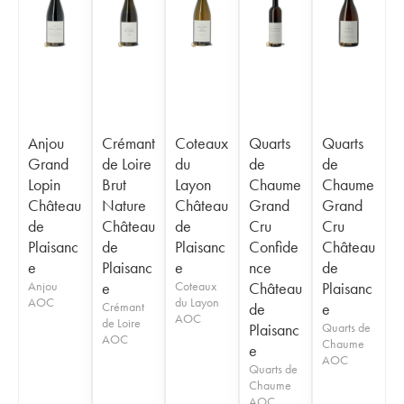
Anjou
Crémant
Coteaux
Quarts
Quarts
Grand
de Loire
du
de
de
Lopin
Brut
Layon
Chaume
Chaume
Château
Nature
Château
Grand
Grand
de
Château
de
Cru
Cru
Plaisanc
de
Plaisanc
Confide
Château
e
Plaisanc
e
nce
de
Anjou
e
Coteaux
Château
Plaisanc
AOC
du Layon
Crémant
de
e
AOC
de Loire
Plaisanc
Quarts de
AOC
Chaume
e
AOC
Quarts de
Chaume
AOC