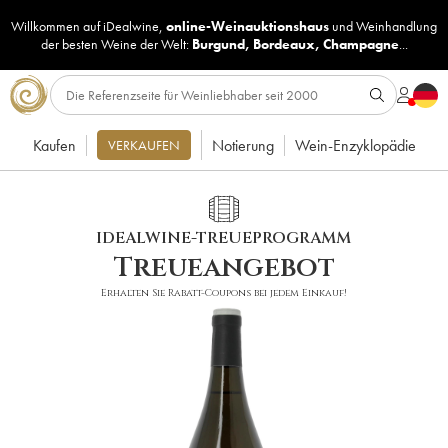
Willkommen auf iDealwine,
online-Weinauktionshaus
und
Weinhandlung
der besten Weine der Welt:
Burgund
,
Bordeaux
,
Champagne
...
Kaufen
Notierung
Wein-Enzyklopädie
VERKAUFEN
IDEALWINE-TREUEPROGRAMM
Treueangebot
Erhalten Sie Rabatt-Coupons bei jedem Einkauf!