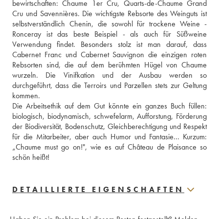
bewirtschaften: Chaume 1er Cru, Quarts-de-Chaume Grand 
Cru und Savennières. Die wichtigste Rebsorte des Weinguts ist 
selbstverständlich Chenin, die sowohl für trockene Weine - 
Ronceray ist das beste Beispiel - als auch für Süßweine 
Verwendung findet. Besonders stolz ist man darauf, dass 
Cabernet Franc und Cabernet Sauvignon die einzigen roten 
Rebsorten sind, die auf dem berühmten Hügel von Chaume 
wurzeln. Die Vinifkation und der Ausbau werden so 
durchgeführt, dass die Terroirs und Parzellen stets zur Geltung 
kommen. 
Die Arbeitsethik auf dem Gut könnte ein ganzes Buch füllen: 
biologisch, biodynamisch, schwefelarm, Aufforstung, Förderung 
der Biodiversität, Bodenschutz, Gleichberechtigung und Respekt 
für die Mitarbeiter, aber auch Humor und Fantasie... Kurzum: 
„Chaume must go on!", wie es auf Château de Plaisance so 
schön heißt!
DETAILLIERTE EIGENSCHAFTEN