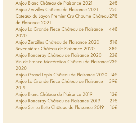
Anjou Blanc Château de Plaisance
2021
24
€
Anjou Zerzilles Château de Plaisance
2021
25
€
Coteaux du Layon Premier Cru Chaume Château
27
€
de Plaisance
2021
Anjou La Grande Pièce Château de Plaisance
44
€
2020
Anjou Zerzilles Château de Plaisance
2020
51
€
Savennières Château de Plaisance
2020
38
€
Anjou Ronceray Château de Plaisance
2020
23
€
Vin de France Macération Château de Plaisance
23
€
2020
Anjou Grand Lopin Château de Plaisance
2020
14
€
Anjou La Grande Pièce Château de Plaisance
39
€
2019
Anjou Blanc Château de Plaisance
2019
13
€
Anjou Ronceray Château de Plaisance
2019
21
€
Anjou Sur La Butte Château de Plaisance
2019
16
€
Savennières Château de Plaisance
2019
36
€
Crémant de Loire Brut Nature Château de
26
€
Plaisance
2019
Quarts de Chaume Grand Cru Château de
51
€