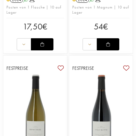
zur Geltung kommen.
Posten von 1 Flasche | 10 auf
Posten von 1 Magnum | 10 auf
Die Arbeitsethik auf dem Gut könnte ein ganzes
Lager
Lager
Buch füllen: biologisch, biodynamisch,
schwefelarm, Aufforstung, Förderung der
17,50
€
54
€
Biodiversität, Bodenschutz, Gleichberechtigung
und Respekt für die Mitarbeiter, aber auch Humor
und Fantasie... Kurzum: „Chaume must go on!",
wie es auf Château de Plaisance so schön heißt!
FESTPREISE
FESTPREISE