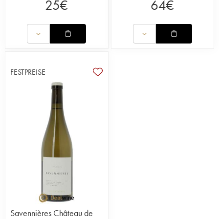
25
€
64
€
FESTPREISE
Savennières Château de