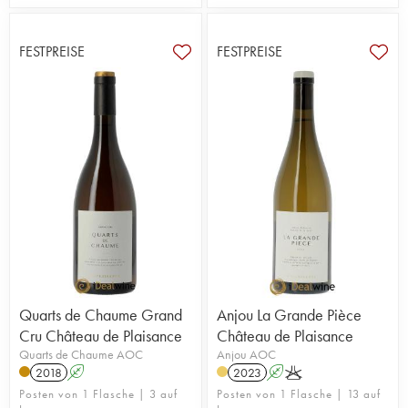
FESTPREISE
FESTPREISE
Quarts de Chaume Grand
Anjou La Grande Pièce
Cru Château de Plaisance
Château de Plaisance
Quarts de Chaume AOC
Anjou AOC
2018
A
2023
A
K
Posten von 1 Flasche | 3 auf
Posten von 1 Flasche | 13 auf