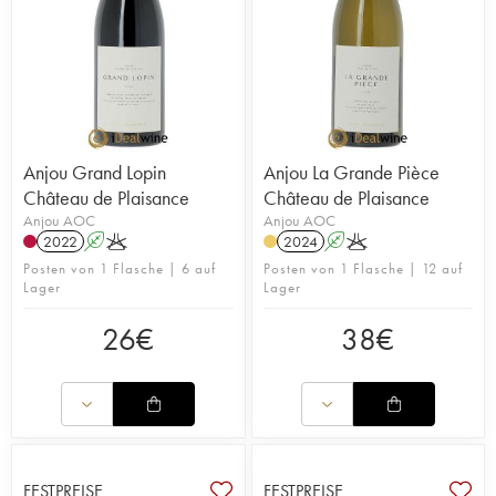
Anjou Grand Lopin
Anjou La Grande Pièce
Château de Plaisance
Château de Plaisance
Anjou AOC
Anjou AOC
2022
A
K
2024
A
K
Posten von 1 Flasche | 6 auf
Posten von 1 Flasche | 12 auf
Lager
Lager
26
€
38
€
FESTPREISE
FESTPREISE