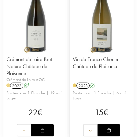
Crémant de Loire Brut
Vin de France Chenin
Nature Château de
Château de Plaisance
Plaisance
Crémant de Loire AOC
2022
A
2023
A
H
Posten von 1 Flasche | 19 auf
Posten von 1 Flasche | 6 auf
Lager
Lager
22
€
15
€