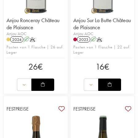
Anjou Ronceray Château
Anjou Sur La Butte Château
de Plaisance
de Plaisance
Anjou AOC
Anjou AOC
2024
A
K
2023
A
K
Posten von 1 Flasche | 26 auf
Posten von 1 Flasche | 22 auf
Lager
Lager
26
€
16
€
FESTPREISE
FESTPREISE