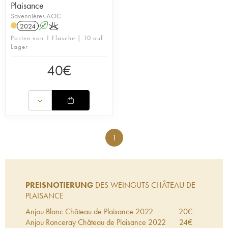
Plaisance
Savennières AOC
2024
A
K
Posten von 1 Flasche | 10 auf
Lager
40
€
1
PREISNOTIERUNG
DES WEINGUTS CHÂTEAU DE
PLAISANCE
Anjou Blanc Château de Plaisance
2022
20
€
Anjou Ronceray Château de Plaisance
2022
24
€