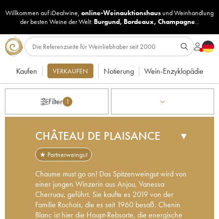
Willkommen auf iDealwine,
online-Weinauktionshaus
und
Weinhandlung
der besten Weine der Welt:
Burgund
,
Bordeaux
,
Champagne
...
Kaufen
Notierung
Wein-Enzyklopädie
VERKAUFEN
Filter
1
CHÂTEAU DE PLAISANCE
▼
★ Partnerweingut
Chaume must go on! Das Spitzenweingut wird von
einer jungen Winzerin aus Anjou, Vanessa
Cherruau, geführt. Sie kaufte es 2019 von der
Familie Rochais, die es seit 1960 besaß. Chenin
Blanc ist hier die Haupt-Rebsorte, die energische