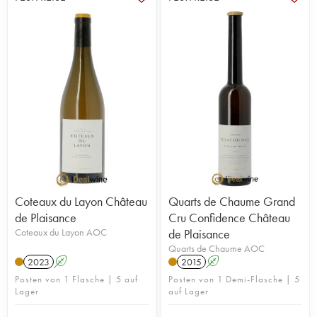
Coteaux du Layon Château
Quarts de Chaume Grand
de Plaisance
Cru Confidence Château
Coteaux du Layon AOC
de Plaisance
Quarts de Chaume AOC
2023
A
2015
A
Posten von 1 Flasche | 5 auf
Posten von 1 Demi-Flasche | 5
Lager
auf Lager