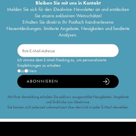
Bleiben Sie mit uns in Kontakt
Savennières Château de Plaisance
37
€
Melden Sie sich für den iDealwine-Newsletter an und entdecken
Sie unsere exklusiven Weinschätze!
Erhalten Sie direkt in Ihr Postfach handverlesene
Neuentdeckungen, limitierte Angebote, Neuigkeiten und fundierte
Analysen.
Ich stimme dem E-Mail-Tracking zu, um personalisierte
Empfehlungen zu erhalten
Ja
Nein
ABONNIEREN
Mit Ihrer Anmeldung erhalten Sie exklusiv ausgewählte Neuigkeiten, Angebote
und Einblicke von iDealwine.
Sie können sich jederzeit unkompliziert über den Link in jeder E-Mail abmelden.