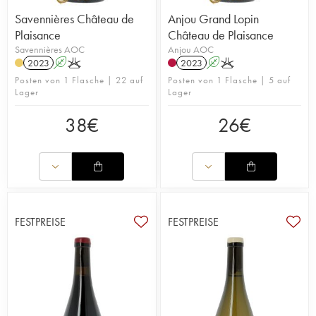
Savennières Château de
Anjou Grand Lopin
Plaisance
Château de Plaisance
Savennières AOC
Anjou AOC
2023
A
K
2023
A
K
Posten von 1 Flasche | 22 auf
Posten von 1 Flasche | 5 auf
Lager
Lager
38
€
26
€
FESTPREISE
FESTPREISE