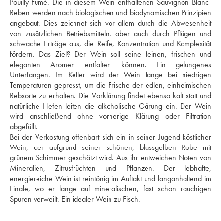
Pouilly-Fumé. Die in diesem Wein enthaltenen Sauvignon Blanc-
Reben werden nach biologischen und biodynamischen Prinzipien 
angebaut. Dies zeichnet sich vor allem durch die Abwesenheit 
von zusätzlichen Betriebsmitteln, aber auch durch Pflügen und 
schwache Erträge aus, die Reife, Konzentration und Komplexität 
fördern. Das Ziel? Der Wein soll seine feinen, frischen und 
eleganten Aromen entfalten können. Ein gelungenes 
Unterfangen. Im Keller wird der Wein lange bei niedrigen 
Temperaturen gepresst, um die Frische der edlen, einheimischen 
Rebsorte zu erhalten. Die Vorklärung findet ebenso kalt statt und 
natürliche Hefen leiten die alkoholische Gärung ein. Der Wein 
wird anschließend ohne vorherige Klärung oder Filtration 
abgefüllt. 
Bei der Verkostung offenbart sich ein in seiner Jugend köstlicher 
Wein, der aufgrund seiner schönen, blassgelben Robe mit 
grünem Schimmer geschätzt wird. Aus ihr entweichen Noten von 
Mineralien, Zitrusfrüchten und Pflanzen. Der lebhafte, 
energiereiche Wein ist reintönig im Auftakt und langanhaltend im 
Finale, wo er lange auf mineralischen, fast schon rauchigen 
Spuren verweilt. Ein idealer Wein zu Fisch.