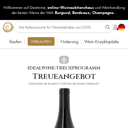
Willkommen auf iDealwine,
online-Weinauktionshaus
und
Weinhandlung
der besten Weine der Welt:
Burgund
,
Bordeaux
,
Champagne
...
Kaufen
Notierung
Wein-Enzyklopädie
VERKAUFEN
IDEALWINE-TREUEPROGRAMM
Treueangebot
Erhalten Sie Rabatt-Coupons bei jedem Einkauf!