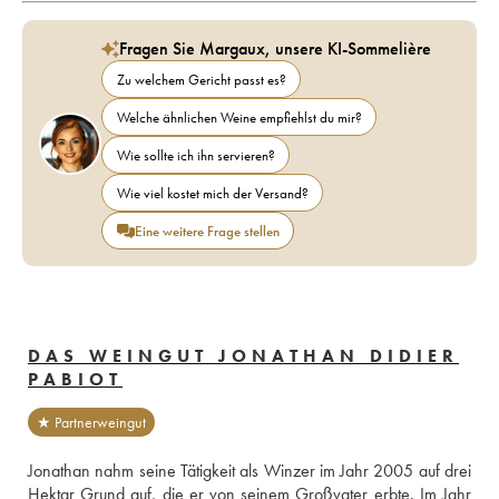
Fragen Sie Margaux, unsere KI-Sommelière
Zu welchem Gericht passt es?
Welche ähnlichen Weine empfiehlst du mir?
Wie sollte ich ihn servieren?
Wie viel kostet mich der Versand?
Eine weitere Frage stellen
DAS WEINGUT JONATHAN DIDIER
PABIOT
★ Partnerweingut
Jonathan nahm seine Tätigkeit als Winzer im Jahr 2005 auf drei 
Hektar Grund auf, die er von seinem Großvater erbte. Im Jahr 