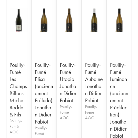
Pouilly-
Pouilly-
Pouilly-
Pouilly-
Pouilly-
Fumé
Fumé
Fumé
Fumé
Fumé
Les
Elisa
Utopia
Aubaine
Luminan
Champs
(ancienn
Jonatha
Jonatha
ce
Billons
ement
n Didier
n Didier
(ancienn
Michel
Prélude)
Pabiot
Pabiot
ement
Redde
Jonatha
Pouilly-
Pouilly-
Prédilec
Fumé
Fumé
& Fils
n Didier
tion)
AOC
AOC
Pouilly-
Pabiot
Jonatha
Fumé
Pouilly-
n Didier
AOC
Fumé
Pabiot