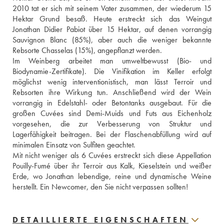
2010 tat er sich mit seinem Vater zusammen, der wiederum 15 
Hektar Grund besaß. Heute erstreckt sich das Weingut 
Jonathan Didier Pabiot über 15 Hektar, auf denen vorrangig 
Sauvignon Blanc (85%), aber auch die weniger bekannte 
Rebsorte Chasselas (15%), angepflanzt werden.
Im Weinberg arbeitet man umweltbewusst (Bio- und 
Biodynamie-Zertifikate). Die Vinifikation im Keller erfolgt 
möglichst wenig interventionistisch, man lässt Terroir und 
Rebsorten ihre Wirkung tun. Anschließend wird der Wein 
vorrangig in Edelstahl- oder Betontanks ausgebaut. Für die 
großen Cuvées sind Demi-Muids und Futs aus Eichenholz 
vorgesehen, die zur Verbesserung von Struktur und 
Lagerfähigkeit beitragen. Bei der Flaschenabfüllung wird auf 
minimalen Einsatz von Sulfiten geachtet.
Mit nicht weniger als 6 Cuvées erstreckt sich diese Appellation 
Pouilly-Fumé über ihr Terroir aus Kalk, Kieselstein und weißer 
Erde, wo Jonathan lebendige, reine und dynamische Weine 
herstellt. Ein Newcomer, den Sie nicht verpassen sollten!
DETAILLIERTE EIGENSCHAFTEN