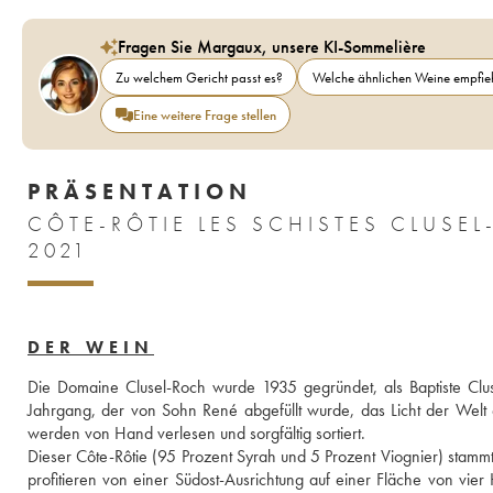
Fragen Sie Margaux, unsere KI-Sommelière
Zu welchem Gericht passt es?
Welche ähnlichen Weine empfieh
Eine weitere Frage stellen
PRÄSENTATION
CÔTE-RÔTIE LES SCHISTES CLUSE
2021
DER WEIN
Die Domaine Clusel-Roch wurde 1935 gegründet, als Baptiste Cluse
Jahrgang, der von Sohn René abgefüllt wurde, das Licht der Welt e
werden von Hand verlesen und sorgfältig sortiert.
Dieser Côte-Rôtie (95 Prozent Syrah und 5 Prozent Viognier) stamm
profitieren von einer Südost-Ausrichtung auf einer Fläche von vie