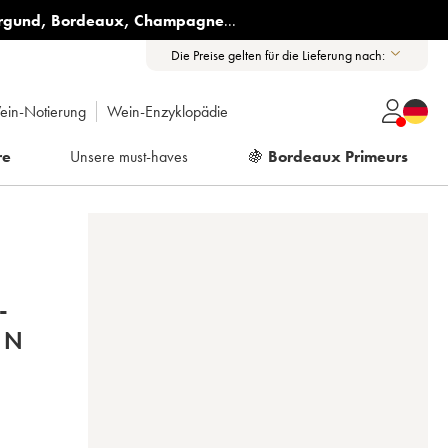
rgund
,
Bordeaux
,
Champagne
...
Die Preise gelten für die Lieferung nach:
ein-Notierung
Wein-Enzyklopädie
re
Unsere must-haves
🍇
Bordeaux Primeurs
-
IN