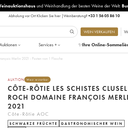
Weinauktionshaus
und
Weinhandlung der besten Weine der Welt:
Bu
Abholung vor Ort
Klicken Sie hier
|
Weinberatung?
+33 1 56 05 86 10
W
WEIN VERKAUFEN
Auktionen
Services +
✨
Ihre Online-Sommeliè
rançois Merlin 2021 - Posten von 1 Flasche
AUKTION
Mwst. erstattbar
CÔTE-RÔTIE LES SCHISTES CLUSEL
ROCH DOMAINE FRANÇOIS MERL
2021
Côte-Rôtie AOC
SCHWARZE FRÜCHTE
GASTRONOMISCHER WEIN