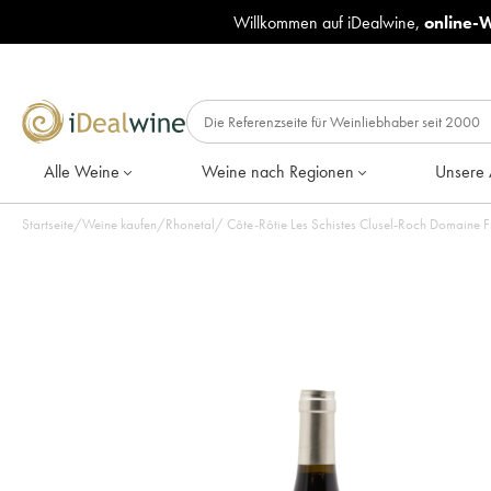
Willkommen auf iDealwine,
online-
Alle Weine
Weine nach Regionen
Unsere 
Startseite
/
Weine kaufen
/
Rhonetal
/
Côte-Rôtie Les Schistes Clusel-Roch Domaine F