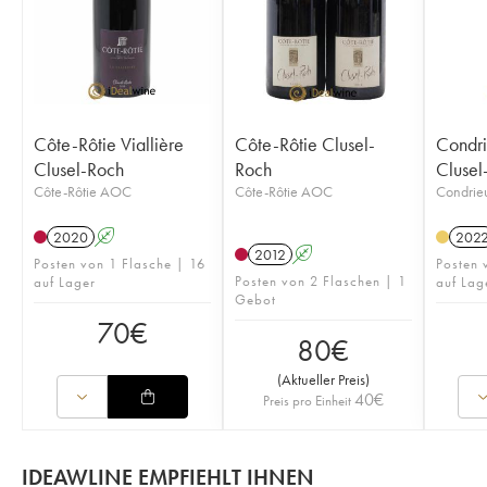
Côte-Rôtie Viallière
Côte-Rôtie Clusel-
Condri
Clusel-Roch
Roch
Clusel
Côte-Rôtie AOC
Côte-Rôtie AOC
Condri
2020
A
202
2012
A
Posten von 1 Flasche | 16
Posten 
Posten von 2 Flaschen | 1
auf Lager
auf Lag
Gebot
70
€
80
€
(
Aktueller Preis
)
40
€
Preis pro Einheit
IDEAWLINE EMPFIEHLT IHNEN