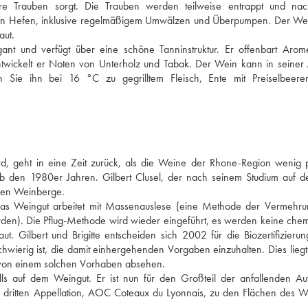
re Trauben sorgt. Die Trauben werden teilweise entrappt und na
rlichen Hefen, inklusive regelmäßigem Umwälzen und Überpumpen. Der Wei
aut. 
egant und verfügt über eine schöne Tanninstruktur. Er offenbart Arom
twickelt er Noten von Unterholz und Tabak. Der Wein kann in seiner 
Sie ihn bei 16 °C zu gegrilltem Fleisch, Ente mit Preiselbeere
d, geht in eine Zeit zurück, als die Weine der Rhone-Region wenig p
ab den 1980er Jahren. Gilbert Clusel, der nach seinem Studium auf d
enen Weinberge. 
 Das Weingut arbeitet mit Massenauslese (eine Methode der Vermehru
rden). Die Pflug-Methode wird wieder eingeführt, es werden keine chem
 Gilbert und Brigitte entscheiden sich 2002 für die Biozertifizierung
hwierig ist, die damit einhergehenden Vorgaben einzuhalten. Dies liegt 
 von einem solchen Vorhaben absehen. 
alls auf dem Weingut. Er ist nun für den Großteil der anfallenden Au
r dritten Appellation, AOC Coteaux du Lyonnais, zu den Flächen des We