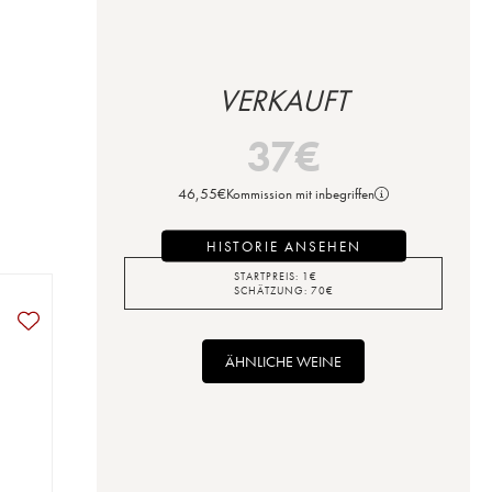
VERKAUFT
37
€
46,55
€
Kommission mit inbegriffen
HISTORIE ANSEHEN
STARTPREIS:
1
€
SCHÄTZUNG:
70
€
ÄHNLICHE WEINE