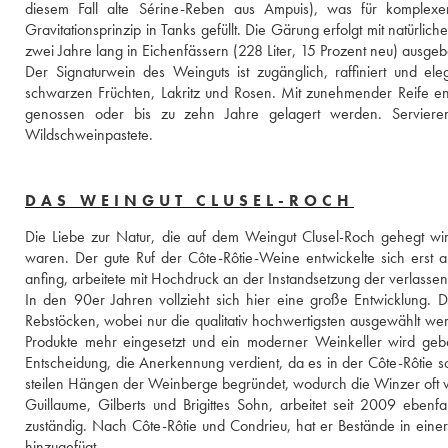
diesem Fall alte Sérine-Reben aus Ampuis), was für komplexe
Gravitationsprinzip in Tanks gefüllt. Die Gärung erfolgt mit natü
zwei Jahre lang in Eichenfässern (228 Liter, 15 Prozent neu) ausgeb
Der Signaturwein des Weinguts ist zugänglich, raffiniert und el
schwarzen Früchten, Lakritz und Rosen. Mit zunehmender Reife en
genossen oder bis zu zehn Jahre gelagert werden. Servieren 
Wildschweinpastete.
DAS WEINGUT CLUSEL-ROCH
Die Liebe zur Natur, die auf dem Weingut Clusel-Roch gehegt wir
waren. Der gute Ruf der Côte-Rôtie-Weine entwickelte sich erst 
anfing, arbeitete mit Hochdruck an der Instandsetzung der verlass
In den 90er Jahren vollzieht sich hier eine große Entwicklung.
Rebstöcken, wobei nur die qualitativ hochwertigsten ausgewählt we
Produkte mehr eingesetzt und ein moderner Weinkeller wird gebaut.
Entscheidung, die Anerkennung verdient, da es in der Côte-Rôtie sc
steilen Hängen der Weinberge begründet, wodurch die Winzer oft
Guillaume, Gilberts und Brigittes Sohn, arbeitet seit 2009 ebenf
zuständig. Nach Côte-Rôtie und Condrieu, hat er Bestände in eine
hinzugefügt.