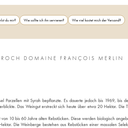
lst du mir?
Wie sollte ich ihn servieren?
Wie viel kostet mich der Versand?
L-ROCH DOMAINE FRANÇOIS MERLIN
l Parzellen mit Syrah bepflanzte. Es dauerte jedoch bis 1969, bis der
rblickte. Das Weingut erstreckt sich heute über etwa 20 Hektar. Die T
t von 10 bis 60 Jahre alten Rebstöcken. Diese werden biologisch angeba
r Hektar. Die Weinberge bestehen aus Rebstöcken einer massalen Selekti