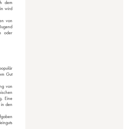
ch dem 
n wird 
en von 
Jugend 
n oder 
opulär 
em Gut 
ng von 
ischen 
. Eine 
in den 
fgaben 
inguts 