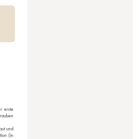
 erste 
rauben 
ut und 
on (in 