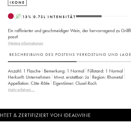
IKONE
A
13
%
0.75
L
INTENSITÄT
Ein raffinierter und geschmeidiger Wein, der hervorragend zu Grillf
passt!
Weitere Informationen
BESCHREIBUNG DES POSTENS
VERKOSTUNG UND LAG
Anzahl:
1 Flasche
Bemerkung:
1 Normal
Füllstand:
1
Normal
Herkunft:
unternehmen
Mwst. erstattbar:
ja
Region:
Rhonetal
Appellation:
Côte-Rôtie
Eigentümer:
Clusel-Roch
Mehr erfahren …
TET & ZERTIFIZIERT VON IDEALWINE