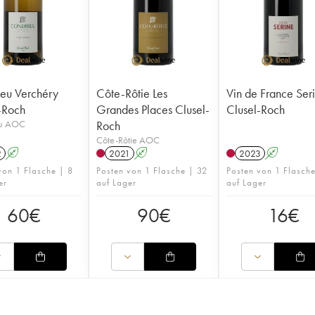
eu Verchéry
Côte-Rôtie Les
Vin de France Ser
-Roch
Grandes Places Clusel-
Clusel-Roch
eu AOC
Roch
Côte-Rôtie AOC
2
A
2021
A
2023
A
von 1 Flasche | 8
Posten von 1 Flasche | 32
Posten von 1 Flasch
er
auf Lager
auf Lager
60
€
90
€
16
€