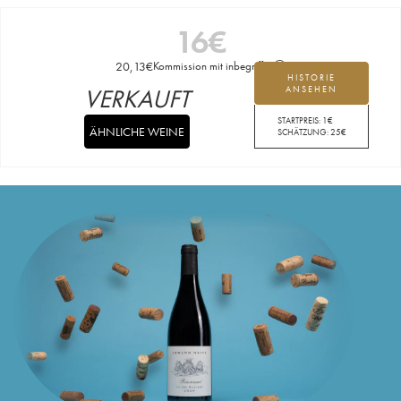
16
€
20,13
€
Kommission mit inbegriffen
HISTORIE
VERKAUFT
ANSEHEN
STARTPREIS:
1
€
ÄHNLICHE WEINE
SCHÄTZUNG:
25
€