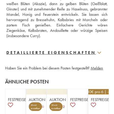
weißen Blüten (Akazie), dann zu gelben Blüten (Geißblatt, 
Ginster) und mit zunehmender Reife zu Haselnuss, gebrannter 
Mandel, Honig und Feuerstein entwickeln. Sie lassen sich 
hervorragend zu Bressehuhn, Kalbsbries mit Morcheln oder 
zartem Fisch genießen. Einfachere Gerichte wären 
Ziegenkäse, Kalbsbraten, Andouillette oder würzige Speisen 
(insbesondere Curry).
DETAILLIERTE EIGENSCHAFTEN
Haben Sie ein Problem bei diesem Posten festgestellt?
Melden
ÄHNLICHE POSTEN
28,80
€
pro 6 | -10
FESTPREISE
AUKTION
AUKTION
FESTPREISE
FESTPREISE
Mwst.
Mwst.
2
erstattbar
erstattbar