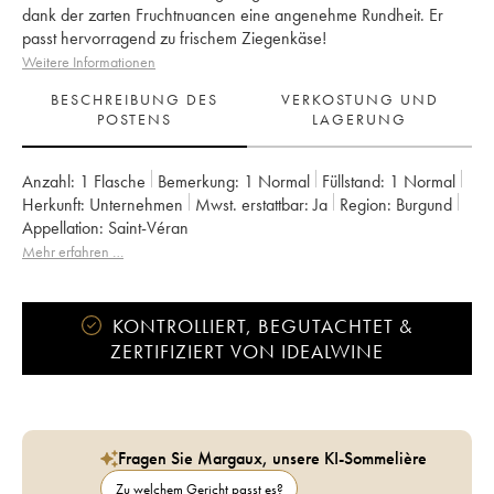
dank der zarten Fruchtnuancen eine angenehme Rundheit. Er
passt hervorragend zu frischem Ziegenkäse!
Weitere Informationen
BESCHREIBUNG DES
VERKOSTUNG UND
POSTENS
LAGERUNG
Anzahl:
1 Flasche
Bemerkung:
1 Normal
Füllstand:
1
Normal
Herkunft:
unternehmen
Mwst. erstattbar:
ja
Region:
Burgund
Appellation:
Saint-Véran
Mehr erfahren …
KONTROLLIERT, BEGUTACHTET &
ZERTIFIZIERT VON IDEALWINE
Fragen Sie Margaux, unsere KI-Sommelière
Zu welchem Gericht passt es?