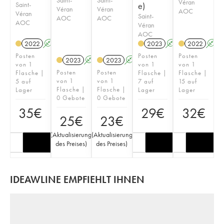
Véran
Saint-
e)
Véran
Véran
AOC
Véran
Saint-
AOC
AOC
AOC
Véran
AOC
2022
A
2023
A
2022
A
Posten
Posten
Posten
2023
A
2023
A
von 1
von 1
von 1
Posten
Posten
Flasche |
Flasche |
Flasche |
von 1
von 1
5 auf
7 auf
15 auf
Flasche |
Flasche |
Lager
Lager
Lager
0 Gebote
0 Gebote
35
€
29
€
32
€
25
€
23
€
(
Aktualisierung
(
Aktualisierung
des Preises
)
des Preises
)
IDEAWLINE EMPFIEHLT IHNEN