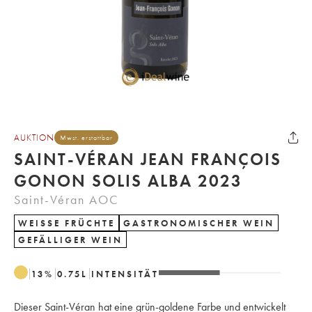
AUKTION
Mwst. erstattbar
SAINT-VÉRAN JEAN FRANÇOIS
GONON SOLIS ALBA 2023
Saint-Véran AOC
WEISSE FRÜCHTE
GASTRONOMISCHER WEIN
GEFÄLLIGER WEIN
13
%
0.75
L
INTENSITÄT
Dieser Saint-Véran hat eine grün-goldene Farbe und entwickelt