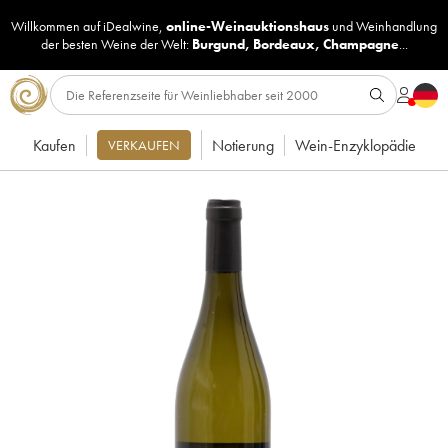
Willkommen auf iDealwine,
online-Weinauktionshaus
und
Weinhandlung
der besten Weine der Welt:
Burgund
,
Bordeaux
,
Champagne
...
Kaufen
Notierung
Wein-Enzyklopädie
VERKAUFEN