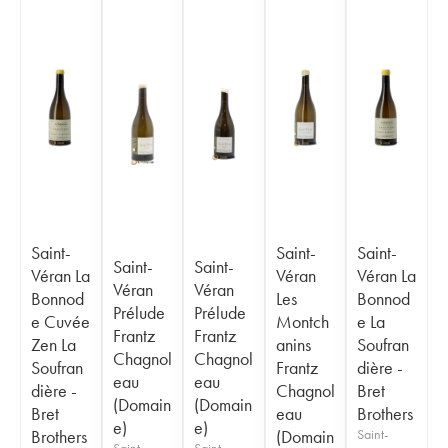
Saint-
Saint-
Saint-
Saint-
Saint-
Véran La
Véran
Véran La
Véran
Véran
Bonnod
Les
Bonnod
Prélude
Prélude
e Cuvée
Montch
e La
Frantz
Frantz
Zen La
anins
Soufran
Chagnol
Chagnol
Soufran
Frantz
dière -
eau
eau
dière -
Chagnol
Bret
(Domain
(Domain
Bret
eau
Brothers
e)
e)
Brothers
(Domain
Saint-
Saint-
Saint-