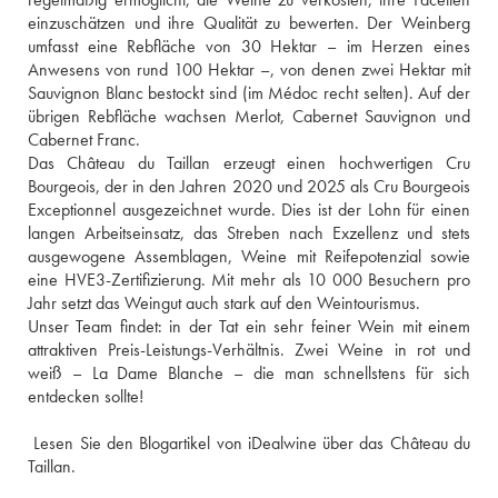
einzuschätzen und ihre Qualität zu bewerten. Der Weinberg 
umfasst eine Rebfläche von 30 Hektar – im Herzen eines 
Anwesens von rund 100 Hektar –, von denen zwei Hektar mit 
Sauvignon Blanc bestockt sind (im Médoc recht selten). Auf der 
übrigen Rebfläche wachsen Merlot, Cabernet Sauvignon und 
Cabernet Franc.
Das Château du Taillan erzeugt einen hochwertigen Cru 
Bourgeois, der in den Jahren 2020 und 2025 als Cru Bourgeois 
Exceptionnel ausgezeichnet wurde. Dies ist der Lohn für einen 
langen Arbeitseinsatz, das Streben nach Exzellenz und stets 
ausgewogene Assemblagen, Weine mit Reifepotenzial sowie 
eine HVE3-Zertifizierung. Mit mehr als 10 000 Besuchern pro 
Jahr setzt das Weingut auch stark auf den Weintourismus.
Unser Team findet: in der Tat ein sehr feiner Wein mit einem 
attraktiven Preis-Leistungs-Verhältnis. Zwei Weine in rot und 
weiß – La Dame Blanche – die man schnellstens für sich 
entdecken sollte!
 Lesen Sie den Blogartikel von iDealwine über das Château du 
Taillan.