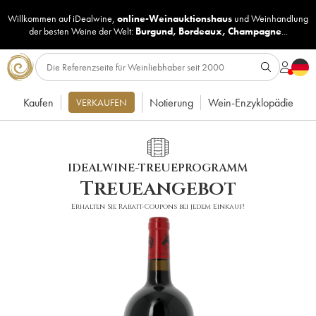
Willkommen auf iDealwine,
online-Weinauktionshaus
und
Weinhandlung
der besten Weine der Welt:
Burgund
,
Bordeaux
,
Champagne
...
Kaufen
Notierung
Wein-Enzyklopädie
VERKAUFEN
IDEALWINE-TREUEPROGRAMM
Treueangebot
Erhalten Sie Rabatt-Coupons bei jedem Einkauf!