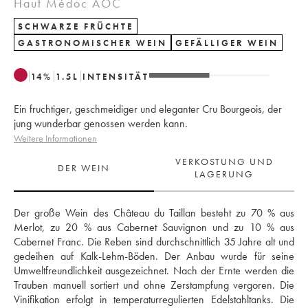
Haut Médoc AOC
SCHWARZE FRÜCHTE
GASTRONOMISCHER WEIN
GEFÄLLIGER WEIN
14
%
1.5
L
INTENSITÄT
Ein fruchtiger, geschmeidiger und eleganter Cru Bourgeois, der
jung wunderbar genossen werden kann.
Weitere Informationen
VERKOSTUNG UND
DER WEIN
LAGERUNG
Der große Wein des Château du Taillan besteht zu 70 % aus 
Merlot, zu 20 % aus Cabernet Sauvignon und zu 10 % aus 
Cabernet Franc. Die Reben sind durchschnittlich 35 Jahre alt und 
gedeihen auf Kalk-Lehm-Böden. Der Anbau wurde für seine 
Umweltfreundlichkeit ausgezeichnet. Nach der Ernte werden die 
Trauben manuell sortiert und ohne Zerstampfung vergoren. Die 
Vinifikation erfolgt in temperaturregulierten Edelstahltanks. Die 