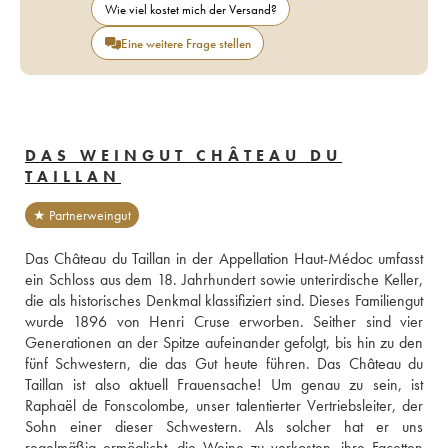
Wie viel kostet mich der Versand?
Eine weitere Frage stellen
DAS WEINGUT CHÂTEAU DU
TAILLAN
★ Partnerweingut
Das Château du Taillan in der Appellation Haut-Médoc umfasst 
ein Schloss aus dem 18. Jahrhundert sowie unterirdische Keller, 
die als historisches Denkmal klassifiziert sind. Dieses Familiengut 
wurde 1896 von Henri Cruse erworben. Seither sind vier 
Generationen an der Spitze aufeinander gefolgt, bis hin zu den 
fünf Schwestern, die das Gut heute führen. Das Château du 
Taillan ist also aktuell Frauensache! Um genau zu sein, ist 
Raphaël de Fonscolombe, unser talentierter Vertriebsleiter, der 
Sohn einer dieser Schwestern. Als solcher hat er uns 
regelmäßig ermöglicht, die Weine zu verkosten, ihre Facetten 