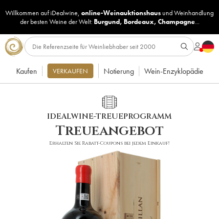
Willkommen auf iDealwine,
online-Weinauktionshaus
und
Weinhandlung
der besten Weine der Welt:
Burgund
,
Bordeaux
,
Champagne
...
Kaufen
Notierung
Wein-Enzyklopädie
VERKAUFEN
IDEALWINE-TREUEPROGRAMM
Treueangebot
Erhalten Sie Rabatt-Coupons bei jedem Einkauf!