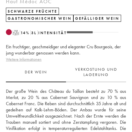
Haut Médoc AOC
SCHWARZE FRÜCHTE
GASTRONOMISCHER WEIN
GEFÄLLIGER WEIN
T
14
%
3
L
INTENSITÄT
Ein fruchtiger, geschmeidiger und eleganter Cru Bourgeois, der
jung wunderbar genossen werden kann.
Weitere Informationen
VERKOSTUNG UND
DER WEIN
LAGERUNG
Der große Wein des Château du Taillan besteht zu 70 % aus 
Merlot, zu 20 % aus Cabernet Sauvignon und zu 10 % aus 
Cabernet Franc. Die Reben sind durchschnittlich 35 Jahre alt und 
gedeihen auf Kalk-Lehm-Böden. Der Anbau wurde für seine 
Umweltfreundlichkeit ausgezeichnet. Nach der Ernte werden die 
Trauben manuell sortiert und ohne Zerstampfung vergoren. Die 
Vinifikation erfolgt in temperaturregulierten Edelstahltanks. Die 