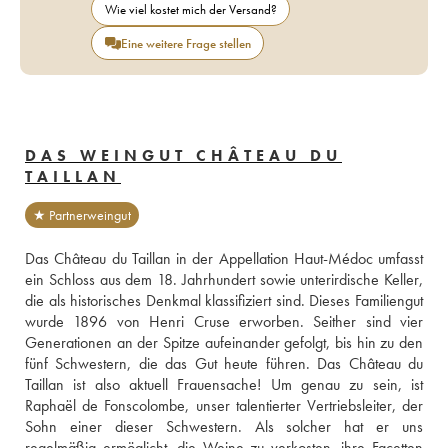
Wie viel kostet mich der Versand?
Eine weitere Frage stellen
DAS WEINGUT CHÂTEAU DU
TAILLAN
★ Partnerweingut
Das Château du Taillan in der Appellation Haut-Médoc umfasst 
ein Schloss aus dem 18. Jahrhundert sowie unterirdische Keller, 
die als historisches Denkmal klassifiziert sind. Dieses Familiengut 
wurde 1896 von Henri Cruse erworben. Seither sind vier 
Generationen an der Spitze aufeinander gefolgt, bis hin zu den 
fünf Schwestern, die das Gut heute führen. Das Château du 
Taillan ist also aktuell Frauensache! Um genau zu sein, ist 
Raphaël de Fonscolombe, unser talentierter Vertriebsleiter, der 
Sohn einer dieser Schwestern. Als solcher hat er uns 
regelmäßig ermöglicht, die Weine zu verkosten, ihre Facetten 