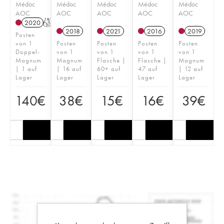
Médoc
Médoc
Médoc
Médoc
Médoc
AOC
AOC
AOC
AOC
AOC
2020
T
2018
2021
2016
2019
Posten
von 1
Posten
Posten
Posten
Posten
Doppel-
von 1
von 1
von 1
von 1
Magnum
Magnum
Flasche |
Flasche |
Magnum
| 1 auf
| 16 auf
60+ auf
47 auf
| 12 auf
Lager
Lager
Lager
Lager
Lager
140
€
38
€
15
€
16
€
39
€