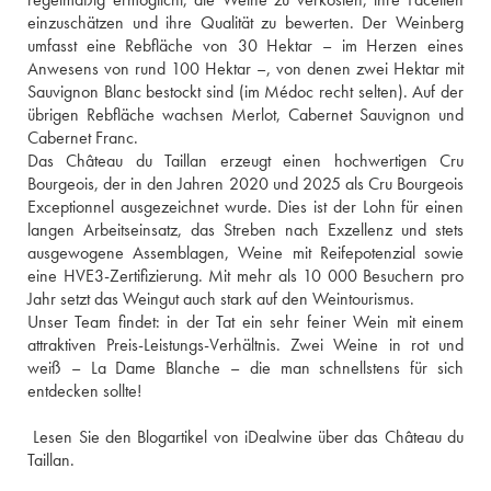
einzuschätzen und ihre Qualität zu bewerten. Der Weinberg 
umfasst eine Rebfläche von 30 Hektar – im Herzen eines 
Anwesens von rund 100 Hektar –, von denen zwei Hektar mit 
Sauvignon Blanc bestockt sind (im Médoc recht selten). Auf der 
übrigen Rebfläche wachsen Merlot, Cabernet Sauvignon und 
Cabernet Franc.
Das Château du Taillan erzeugt einen hochwertigen Cru 
Bourgeois, der in den Jahren 2020 und 2025 als Cru Bourgeois 
Exceptionnel ausgezeichnet wurde. Dies ist der Lohn für einen 
langen Arbeitseinsatz, das Streben nach Exzellenz und stets 
ausgewogene Assemblagen, Weine mit Reifepotenzial sowie 
eine HVE3-Zertifizierung. Mit mehr als 10 000 Besuchern pro 
Jahr setzt das Weingut auch stark auf den Weintourismus.
Unser Team findet: in der Tat ein sehr feiner Wein mit einem 
attraktiven Preis-Leistungs-Verhältnis. Zwei Weine in rot und 
weiß – La Dame Blanche – die man schnellstens für sich 
entdecken sollte!
 Lesen Sie den Blogartikel von iDealwine über das Château du 
Taillan.