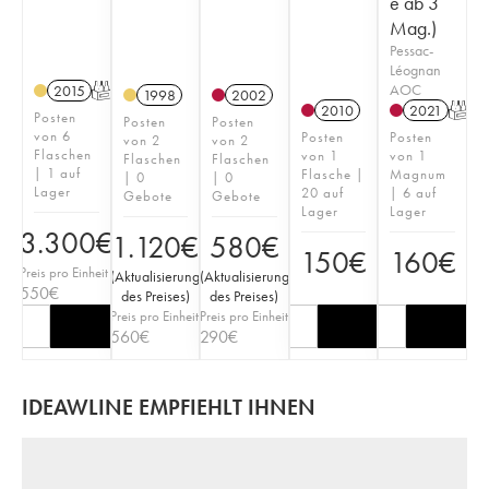
e ab 3
Mag.)
Pessac-
Léognan
AOC
2015
T
1998
2002
2010
2021
T
Posten
Posten
Posten
von 6
Posten
Posten
von 2
von 2
Flaschen
von 1
von 1
Flaschen
Flaschen
| 1 auf
Flasche |
Magnum
| 0
| 0
Lager
20 auf
| 6 auf
Gebote
Gebote
Lager
Lager
3.300
€
1.120
€
580
€
150
€
160
€
Preis pro Einheit
(
Aktualisierung
(
Aktualisierung
550
€
des Preises
)
des Preises
)
Preis pro Einheit
Preis pro Einheit
560
€
290
€
IDEAWLINE EMPFIEHLT IHNEN