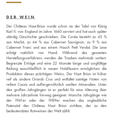
DER WEIN
Der Château Haut-Brion wurde schon an der Tafel von König 
Karl II. von England im Jahre 1660 serviert und hat auch später 
ständig Geschichte geschrieben. Die Cuvée besteht zu 45 % 
aus Merlot, zu 44 % aus Cabernet Sauvignon, zu 9 % aus 
Cabernet Franc und aus einem Hauch Petit Verdot. Die Lese 
erfolgt natürlich von Hand. Während des gesamten 
Herstellungsverfahrens werden die Trauben mehrmals sortiert. 
Begrenzte Erträge und eine 22 Monate lange und sorgfältige 
Reifung ausschließlich in neuen Holzfässern ermöglichen die 
Produktion dieses prächtigen Weins. Der Haut Brion ist früher 
reif als andere Grands Crus und entfaltet samtige Noten von 
reifem Cassis und außergewöhnlich sanften Mineralien. Unter 
den großen Jahrgängen ist er perfekt für eine Alterung über 
mehrere Jahrzehnte hinweg geeignet. Manche Jahrgänge wie 
der 1961er oder der 1989er machen das unglaubliche 
Potenzial des Château Haut Brion sichtbar, der zu den 
bedeutendsten Rotweinen der Welt zählt.