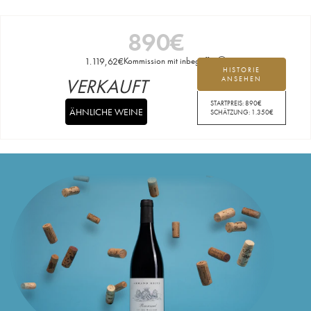
890
€
1.119,62
€
Kommission mit inbegriffen
HISTORIE
VERKAUFT
ANSEHEN
STARTPREIS:
890
€
ÄHNLICHE WEINE
SCHÄTZUNG:
1.350
€