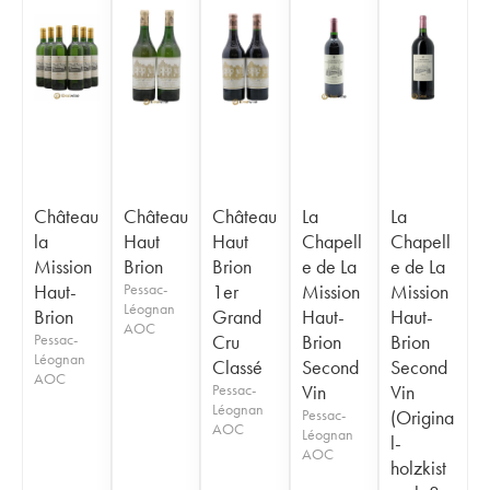
Château
Château
Château
La
La
la
Haut
Haut
Chapell
Chapell
Mission
Brion
Brion
e de La
e de La
Haut-
Pessac-
1er
Mission
Mission
Léognan
Brion
Grand
Haut-
Haut-
AOC
Pessac-
Cru
Brion
Brion
Léognan
Classé
Second
Second
AOC
Pessac-
Vin
Vin
Léognan
Pessac-
(Origina
AOC
Léognan
l-
AOC
holzkist