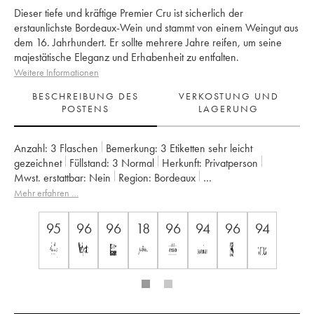
Dieser tiefe und kräftige Premier Cru ist sicherlich der
erstaunlichste Bordeaux-Wein und stammt von einem Weingut aus
dem 16. Jahrhundert. Er sollte mehrere Jahre reifen, um seine
majestätische Eleganz und Erhabenheit zu entfalten.
Weitere Informationen
BESCHREIBUNG DES
VERKOSTUNG UND
POSTENS
LAGERUNG
Anzahl:
3 Flaschen
Bemerkung:
3 Etiketten sehr leicht
gezeichnet
Füllstand:
3
Normal
Herkunft:
privatperson
Mwst. erstattbar:
nein
Region:
Bordeaux
Appellation:
Pessac-Léognan
Mehr erfahren …
Klassifizierung:
1er Grand Cru Classé
Eigentümer:
Domaines Clarence Dillon
95
96
96
18
96
94
96
94