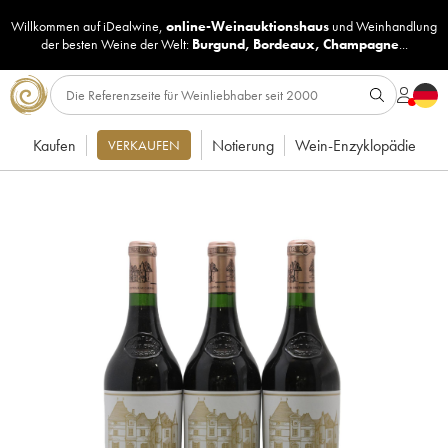
Willkommen auf iDealwine,
online-Weinauktionshaus
und
Weinhandlung
der besten Weine der Welt:
Burgund
,
Bordeaux
,
Champagne
...
Kaufen
Notierung
Wein-Enzyklopädie
VERKAUFEN