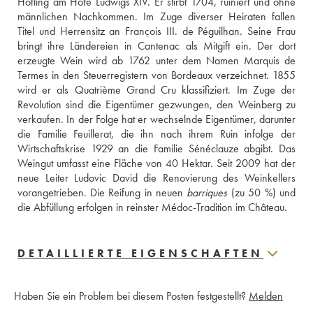
Höfling am Hofe Ludwigs XIV. Er stirbt 1704, ruiniert und ohne 
männlichen Nachkommen. Im Zuge diverser Heiraten fallen 
Titel und Herrensitz an François III. de Péguilhan. Seine Frau 
bringt ihre Ländereien in Cantenac als Mitgift ein. Der dort 
erzeugte Wein wird ab 1762 unter dem Namen Marquis de 
Termes in den Steuerregistern von Bordeaux verzeichnet. 1855 
wird er als Quatrième Grand Cru klassifiziert. Im Zuge der 
Revolution sind die Eigentümer gezwungen, den Weinberg zu 
verkaufen. In der Folge hat er wechselnde Eigentümer, darunter 
die Familie Feuillerat, die ihn nach ihrem Ruin infolge der 
Wirtschaftskrise 1929 an die Familie Sénéclauze abgibt. Das 
Weingut umfasst eine Fläche von 40 Hektar. Seit 2009 hat der 
neue Leiter Ludovic David die Renovierung des Weinkellers 
vorangetrieben. Die Reifung in neuen 
barriques
 (zu 50 %) und 
die Abfüllung erfolgen in reinster Médoc-Tradition im Château.
DETAILLIERTE EIGENSCHAFTEN
Haben Sie ein Problem bei diesem Posten festgestellt?
Melden