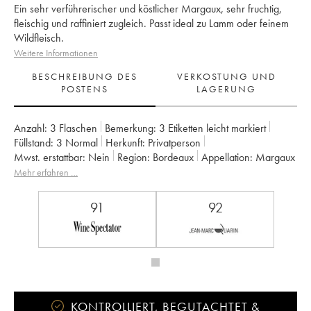
Ein sehr verführerischer und köstlicher Margaux, sehr fruchtig,
fleischig und raffiniert zugleich. Passt ideal zu Lamm oder feinem
Wildfleisch.
Weitere Informationen
BESCHREIBUNG DES
VERKOSTUNG UND
POSTENS
LAGERUNG
Anzahl:
3 Flaschen
Bemerkung:
3 Etiketten leicht markiert
Füllstand:
3
Normal
Herkunft:
privatperson
Mwst. erstattbar:
nein
Region:
Bordeaux
Appellation:
Margaux
Klassifizierung:
4ème Grand Cru Classé
Mehr erfahren …
Eigentümer:
SA du Château Marquis de Terme
91
92
KONTROLLIERT, BEGUTACHTET &