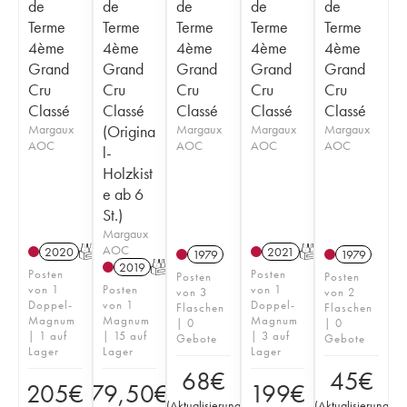
de
de
de
de
de
Terme
Terme
Terme
Terme
Terme
4ème
4ème
4ème
4ème
4ème
Grand
Grand
Grand
Grand
Grand
Cru
Cru
Cru
Cru
Cru
Classé
Classé
Classé
Classé
Classé
Margaux
(Origina
Margaux
Margaux
Margaux
AOC
AOC
AOC
AOC
l-
Holzkist
e ab 6
St.)
Margaux
AOC
2020
T
2021
T
1979
1979
2019
T
Posten
Posten
Posten
Posten
von 1
Posten
von 1
von 3
von 2
Doppel-
von 1
Doppel-
Flaschen
Flaschen
Magnum
Magnum
Magnum
| 0
| 0
| 1 auf
| 15 auf
| 3 auf
Gebote
Gebote
Lager
Lager
Lager
68
€
45
€
205
€
79,50
€
199
€
(
Aktualisierung
(
Aktualisierung