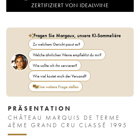
ZERTIFIZIERT VON IDEALWINE
Fragen Sie Margaux, unsere KI-Sommelière
Zu welchem Gericht passt es?
Welche ähnlichen Weine empfiehlst du mir?
Wie sollte ich ihn servieren?
Wie viel kostet mich der Versand?
Eine weitere Frage stellen
PRÄSENTATION
CHÂTEAU MARQUIS DE TERME
4ÈME GRAND CRU CLASSÉ 1995