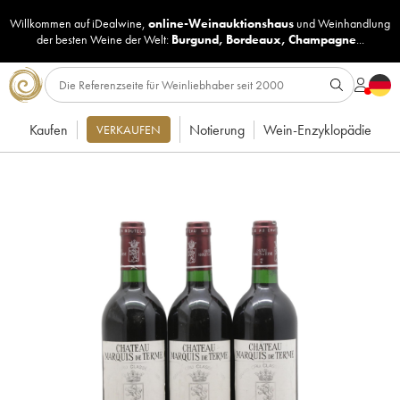
Willkommen auf iDealwine,
online-Weinauktionshaus
und
Weinhandlung
der besten Weine der Welt:
Burgund
,
Bordeaux
,
Champagne
...
Kaufen
Notierung
Wein-Enzyklopädie
VERKAUFEN