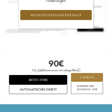
Notierungen
WEINNOTIERUNGSDETAILS
90
€
113,22
€
Kommission mit inbegriffen
0 GEBOTE
BIETEN
(
90
€
)
STARTPREIS:
90
€
AUTOMATISCHES GEBOT
SCHÄTZUNG:
150
€