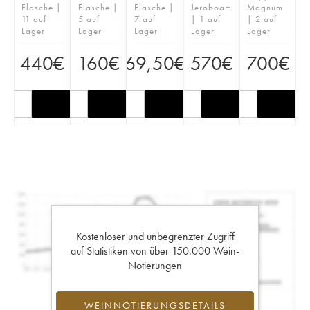
Flasche |
Flasche |
Flasche |
Jeroboam
Magnum
11 auf
5 auf
7 auf
| 1 auf
| 2 auf
Lager
Lager
Lager
Lager
Lager
440
€
160
€
69,50
€
570
€
700
€
Kostenloser und unbegrenzter Zugriff
auf Statistiken von über 150.000 Wein-
Notierungen
WEINNOTIERUNGSDETAILS