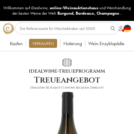
Willkommen auf iDealwine,
online-Weinauktionshaus
und
Weinhandlung
der besten Weine der Welt:
Burgund
,
Bordeaux
,
Champagne
...
Kaufen
Notierung
Wein-Enzyklopädie
VERKAUFEN
IDEALWINE-TREUEPROGRAMM
Treueangebot
Erhalten Sie Rabatt-Coupons bei jedem Einkauf!