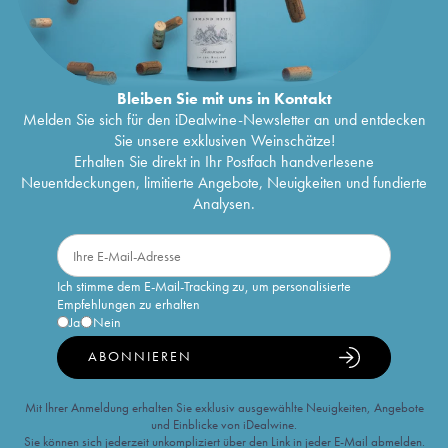
Bleiben Sie mit uns in Kontakt
Melden Sie sich für den iDealwine-Newsletter an und entdecken
Sie unsere exklusiven Weinschätze!
Erhalten Sie direkt in Ihr Postfach handverlesene
Neuentdeckungen, limitierte Angebote, Neuigkeiten und fundierte
Analysen.
Ich stimme dem E-Mail-Tracking zu, um personalisierte
Empfehlungen zu erhalten
Ja
Nein
ABONNIEREN
Mit Ihrer Anmeldung erhalten Sie exklusiv ausgewählte Neuigkeiten, Angebote
und Einblicke von iDealwine.
Sie können sich jederzeit unkompliziert über den Link in jeder E-Mail abmelden.