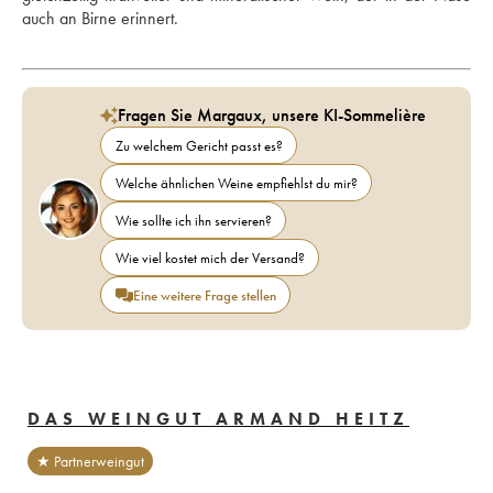
auch an Birne erinnert.
Fragen Sie Margaux, unsere KI-Sommelière
Zu welchem Gericht passt es?
Welche ähnlichen Weine empfiehlst du mir?
Wie sollte ich ihn servieren?
Wie viel kostet mich der Versand?
Eine weitere Frage stellen
DAS WEINGUT ARMAND HEITZ
★ Partnerweingut