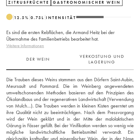
ZITRUSFRÜCHTE
GASTRONOMISCHER WEIN
12.5
%
0.75
L
INTENSITÄT
Es sind die ersten Rebflächen, die Armand Heitz bei der
Übernahme des Familienbetriebs bearbeitet hat.
Weitere Informationen
VERKOSTUNG UND
DER WEIN
LAGERUNG
Die Trauben dieses Weins stammen aus den Dörfern Saint-Aubin, 
Meursault und Pommard. Die im Weinberg angewendeten 
umweltschonenden Methoden basieren auf den Prinzipien des 
Ökolandbaus und der regenerativen Landwirtschaft (Verwendung 
von Mulch...). Die Trauben werden in kleinen Kisten geerntet um 
ihre Qualität nicht zu beeinträchtigen. Nach dem Pressvorgang 
wird der Wein geklärt und in der Mitte der malolaktischen 
Gärung in Fässer gefüllt. Bei der Vinifikation werden so wenig wie 
mögliche landwirtschaftliche Betriebsmittel verwandt. Ein 
gleichzeitig kraftvoller und mineralischer Wein, der in der Nase 