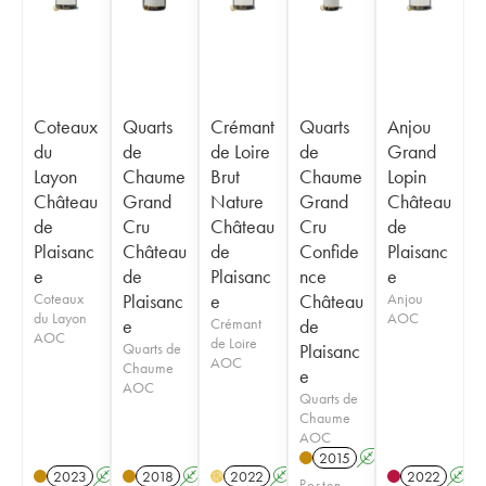
Coteaux
Quarts
Crémant
Quarts
Anjou
du
de
de Loire
de
Grand
Layon
Chaume
Brut
Chaume
Lopin
Château
Grand
Nature
Grand
Château
de
Cru
Château
Cru
de
Plaisanc
Château
de
Confide
Plaisanc
e
de
Plaisanc
nce
e
Coteaux
Plaisanc
e
Château
Anjou
du Layon
AOC
e
Crémant
de
AOC
de Loire
Quarts de
Plaisanc
AOC
Chaume
e
AOC
Quarts de
Chaume
AOC
2015
A
2023
A
2018
A
2022
A
2022
A
H
Posten