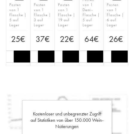
Posten
Posten
Posten
von 1
Posten
von 1
von 1
von 1
Demi-
von 1
Flasche |
Flasche |
Flasche |
Flasche |
Flasche |
5 auf
3 auf
19 auf
5 auf
6 auf
Lager
Lager
Lager
Lager
Lager
25
€
37
€
22
€
64
€
26
€
Kostenloser und unbegrenzter Zugriff
auf Statistiken von über 150.000 Wein-
Notierungen