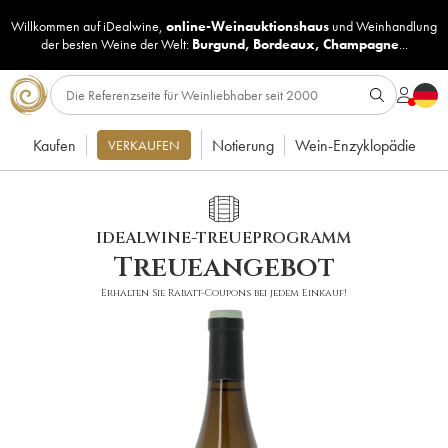
Willkommen auf iDealwine,
online-Weinauktionshaus
und
Weinhandlung
der besten Weine der Welt:
Burgund
,
Bordeaux
,
Champagne
...
Kaufen
Notierung
Wein-Enzyklopädie
VERKAUFEN
IDEALWINE-TREUEPROGRAMM
Treueangebot
Erhalten Sie Rabatt-Coupons bei jedem Einkauf!