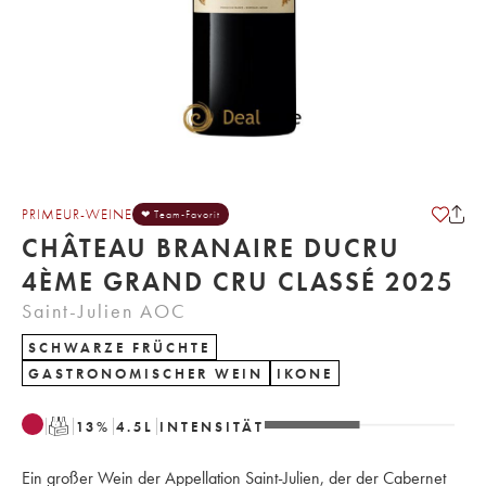
PRIMEUR-WEINE
❤ Team-Favorit
CHÂTEAU BRANAIRE DUCRU
4ÈME GRAND CRU CLASSÉ 2025
Saint-Julien AOC
SCHWARZE FRÜCHTE
GASTRONOMISCHER WEIN
IKONE
T
13
%
4.5
L
INTENSITÄT
Ein großer Wein der Appellation Saint-Julien, der der Cabernet