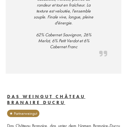
rondeur et tout en fraîcheur. La
texture est veloutée, l'ensemble
souple. Finale vive, longue, pleine
d'énergie.
62% Cabernet Sauvignon, 26%
Merlot, 6% Petit Verdot et 6%
Cabernet Franc
DAS WEINGUT CHÂTEAU
BRANAIRE DUCRU
★ Partnerweingut
Das Château Branaire, das unter dem Namen Branaire-Ducru 