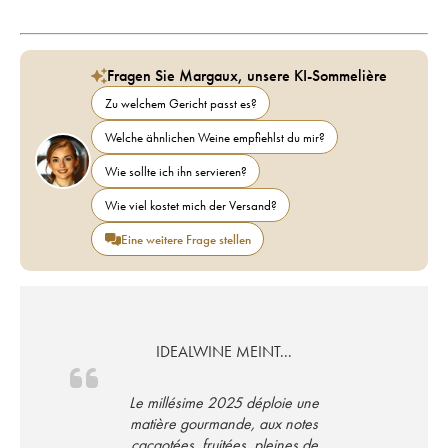
Fragen Sie Margaux, unsere KI-Sommelière
Zu welchem Gericht passt es?
Welche ähnlichen Weine empfiehlst du mir?
Wie sollte ich ihn servieren?
Wie viel kostet mich der Versand?
Eine weitere Frage stellen
IDEALWINE MEINT...
Le millésime 2025 déploie une
matière gourmande, aux notes
cacaotées, fruitées, pleines de