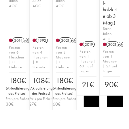
Julien
Julien
Julien
l-
AOC
AOC
AOC
holzkist
e ab 3
Mag.)
Saint-
Julien
AOC
2014
T
1992
2021
T
2019
2021
T
Posten
Posten
Posten
Posten
Posten
von 6
von 4
von 3
von 1
von 1
Flaschen
Flaschen
Magnum
Flasche |
Magnum
| 0
| 0
| 0
60+ auf
| 27 auf
Gebote
Gebote
Gebote
Lager
Lager
180
€
108
€
180
€
21
€
90
€
(
Aktualisierung
(
Aktualisierung
(
Aktualisierung
des Preises
)
des Preises
)
des Preises
)
Preis pro Einheit
Preis pro Einheit
Preis pro Einheit
30
€
27
€
60
€