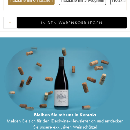
Holzkiste mit 6 Flaschen
Holzkiste mit 3 Magnum
Holzkist
IN DEN WARENKORB LEGEN
Bleiben Sie mit uns in Kontakt
Melden Sie sich für den iDealwine-Newsletter an und entdecken
Sie unsere exklusiven Weinschätze!