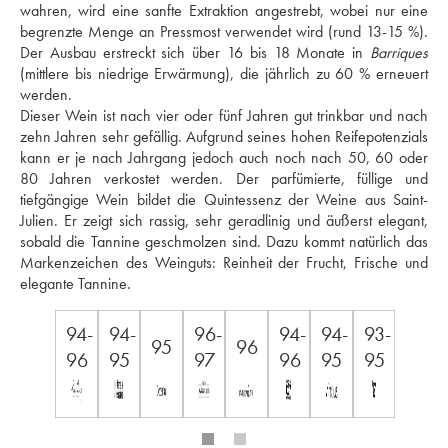
wahren, wird eine sanfte Extraktion angestrebt, wobei nur eine 
begrenzte Menge an Pressmost verwendet wird (rund 13-15 %). 
Der Ausbau erstreckt sich über 16 bis 18 Monate in 
Barriques
(mittlere bis niedrige Erwärmung), die jährlich zu 60 % erneuert 
werden.
Dieser Wein ist nach vier oder fünf Jahren gut trinkbar und nach 
zehn Jahren sehr gefällig. Aufgrund seines hohen Reifepotenzials 
kann er je nach Jahrgang jedoch auch noch nach 50, 60 oder 
80 Jahren verkostet werden. Der parfümierte, füllige und 
tiefgängige Wein bildet die Quintessenz der Weine aus Saint-
Julien. Er zeigt sich rassig, sehr geradlinig und äußerst elegant, 
sobald die Tannine geschmolzen sind. Dazu kommt natürlich das 
Markenzeichen des Weinguts: Reinheit der Frucht, Frische und 
elegante Tannine.
94-
94-
96-
94-
94-
93-
95
96
96
95
97
96
95
95