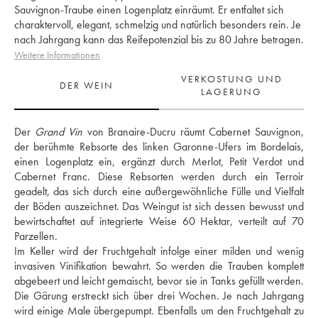
Sauvignon-Traube einen Logenplatz einräumt. Er entfaltet sich
charaktervoll, elegant, schmelzig und natürlich besonders rein. Je
nach Jahrgang kann das Reifepotenzial bis zu 80 Jahre betragen.
Weitere Informationen
VERKOSTUNG UND
DER WEIN
LAGERUNG
Der 
Grand Vin
 von Branaire-Ducru räumt Cabernet Sauvignon, 
der berühmte Rebsorte des linken Garonne-Ufers im Bordelais, 
einen Logenplatz ein, ergänzt durch Merlot, Petit Verdot und 
Cabernet Franc. Diese Rebsorten werden durch ein Terroir 
geadelt, das sich durch eine außergewöhnliche Fülle und Vielfalt 
der Böden auszeichnet. Das Weingut ist sich dessen bewusst und 
bewirtschaftet auf integrierte Weise 60 Hektar, verteilt auf 70 
Parzellen. 
Im Keller wird der Fruchtgehalt infolge einer milden und wenig 
invasiven Vinifikation bewahrt. So werden die Trauben komplett 
abgebeert und leicht gemaischt, bevor sie in Tanks gefüllt werden. 
Die Gärung erstreckt sich über drei Wochen. Je nach Jahrgang 
wird einige Male übergepumpt. Ebenfalls um den Fruchtgehalt zu 