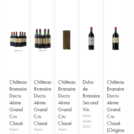
Château
Château
Château
Duluc
Château
Branaire
Branaire
Branaire
de
Branaire
Ducru
Ducru
Ducru
Branaire
Ducru
4ème
4ème
4ème
Second
4ème
Grand
Grand
Grand
Vin
Grand
Cru
Cru
Cru
Saint-
Cru
Julien
Classé
Classé
Classé
Classé
AOC
Saint-
Saint-
Saint-
(Origina