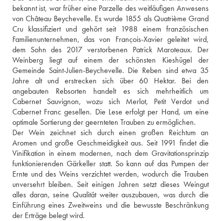
bekannt ist, war früher eine Parzelle des weitläufigen Anwesens 
von Château Beychevelle. Es wurde 1855 als Quatrième Grand 
Cru klassifiziert und gehört seit 1988 einem französischen 
Familienunternehmen, das von François-Xavier geleitet wird, 
dem Sohn des 2017 verstorbenen Patrick Maroteaux. Der 
Weinberg liegt auf einem der schönsten Kieshügel der 
Gemeinde Saint-Julien-Beychevelle. Die Reben sind etwa 35 
Jahre alt und erstrecken sich über 60 Hektar. Bei den 
angebauten Rebsorten handelt es sich mehrheitlich um 
Cabernet Sauvignon, wozu sich Merlot, Petit Verdot und 
Cabernet Franc gesellen. Die Lese erfolgt per Hand, um eine 
optimale Sortierung der geernteten Trauben zu ermöglichen.
Der Wein zeichnet sich durch einen großen Reichtum an 
Aromen und große Geschmeidigkeit aus. Seit 1991 findet die 
Vinifikation in einem modernen, nach dem Gravitationsprinzip 
funktionierenden Gärkeller statt. So kann auf das Pumpen der 
Ernte und des Weins verzichtet werden, wodurch die Trauben 
unversehrt bleiben. Seit einigen Jahren setzt dieses Weingut 
alles daran, seine Qualität weiter auszubauen, was durch die 
Einführung eines Zweitweins und die bewusste Beschränkung 
der Erträge belegt wird.