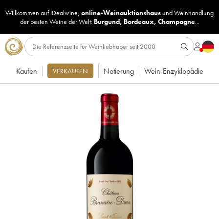
Willkommen auf iDealwine,
online-Weinauktionshaus
und
Weinhandlung
der besten Weine der Welt:
Burgund
,
Bordeaux
,
Champagne
...
Kaufen
Notierung
Wein-Enzyklopädie
VERKAUFEN