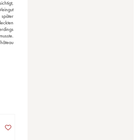
chtigt, 
eingut 
später 
eckten 
rdings 
usste. 
hâteau 