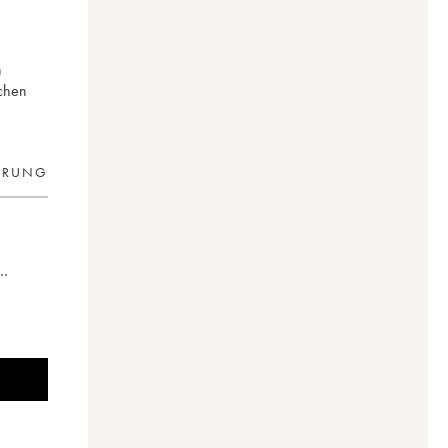
n
ichen
ERUNG