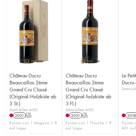
Château Ducru
Château Ducru
Le Peti
Beaucaillou 2ème
Beaucaillou 2ème
Ducru-
Grand Cru Classé
Grand Cru Classé
Saint-Ju
(Original-Holzkiste ab
(Original-holzkiste ab
3 St.)
3 Fl.)
Saint-Julien AOC
Saint-Julien AOC
2021
T
2021
T
2018
Posten von 1 Magnum | 8
Posten von 1 Flasche | 9
Posten 
auf Lager
auf Lager
60+ auf