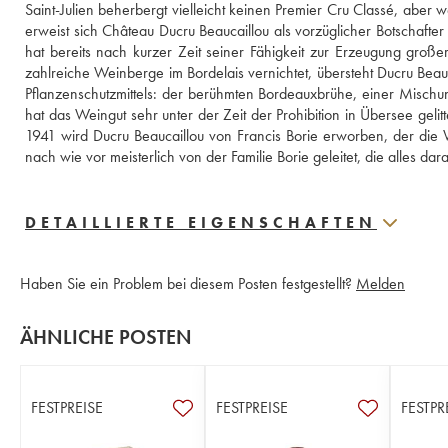
Saint-Julien beherbergt vielleicht keinen Premier Cru Classé, aber we
erweist sich Château Ducru Beaucaillou als vorzüglicher Botschafte
hat bereits nach kurzer Zeit seiner Fähigkeit zur Erzeugung großer
zahlreiche Weinberge im Bordelais vernichtet, übersteht Ducru Beauc
Pflanzenschutzmittels: der berühmten Bordeauxbrühe, einer Mischun
hat das Weingut sehr unter der Zeit der Prohibition in Übersee gelit
1941 wird Ducru Beaucaillou von Francis Borie erworben, der die 
nach wie vor meisterlich von der Familie Borie geleitet, die alles d
DETAILLIERTE EIGENSCHAFTEN
Haben Sie ein Problem bei diesem Posten festgestellt?
Melden
ÄHNLICHE POSTEN
FESTPREISE
FESTPREISE
FESTPR