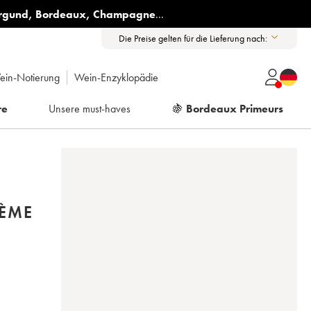
rgund
,
Bordeaux
,
Champagne
...
Die Preise gelten für die Lieferung nach:
ein-Notierung
Wein-Enzyklopädie
re
Unsere must-haves
🍇
Bordeaux Primeurs
2ÈME