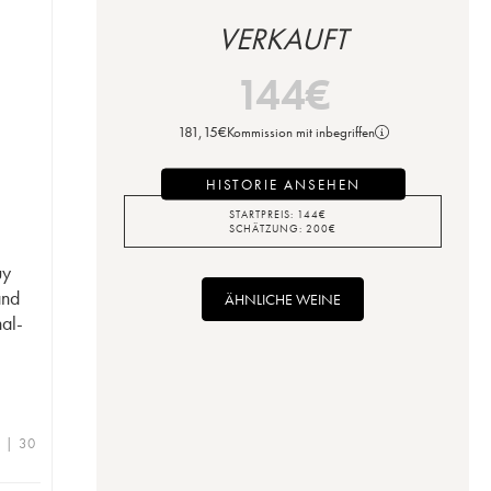
VERKAUFT
144
€
181,15
€
Kommission mit inbegriffen
HISTORIE ANSEHEN
STARTPREIS:
144
€
SCHÄTZUNG:
200
€
uy
and
ÄHNLICHE WEINE
nal-
e | 30