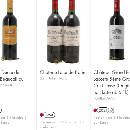
t Ducru de
Château Lalande Borie
Château Grand P
Beaucaillou
Saint-Julien AOC
Lacoste 5ème Gr
lien AOC
Cru Classé (Origi
holzkiste ab 6 Fl.)
Pauillac AOC
2021
T
1994
von 1 Flasche |
Posten von 1 Flasch
Posten von 2 Flaschen | 0
 Lager
auf Lager
Gebote