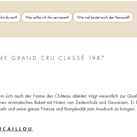
lst du mir?
Wie sollte ich ihn servieren?
Wie viel kostet mich der Versand?
CHÂTEAU DUCRU BEAUCAILLOU 2ÈME GRAND CRU CLASSÉ 1987
 sich auch der Name des Château ableitet, trägt wesentlich zur Qualit
hönes aromatisches Bukett mit Noten von Zedernholz und Gewürzen. Er b
ickeln und seine ganze Finesse und Komplexität zum Ausdruck zu bringen.
UCAILLOU