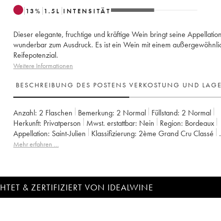
13
%
1.5
L
INTENSITÄT
Dieser elegante, fruchtige und kräftige Wein bringt seine Appellatio
wunderbar zum Ausdruck. Es ist ein Wein mit einem außergewöhnl
Reifepotenzial.
Weitere Informationen
BESCHREIBUNG DES POSTENS
VERKOSTUNG UND LAG
Anzahl:
2 Flaschen
Bemerkung:
2 Normal
Füllstand:
2
Normal
Herkunft:
privatperson
Mwst. erstattbar:
nein
Region:
Bordeaux
Appellation:
Saint-Julien
Klassifizierung:
2ème Grand Cru Classé
Eigentümer:
Famille Borie
Mehr erfahren …
TET & ZERTIFIZIERT VON IDEALWINE