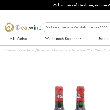
Willkommen auf iDealwine,
online-
Alle Weine
Weine nach Regionen
Unsere 
Startseite
/
Weine kaufen
/
Bordeaux
/