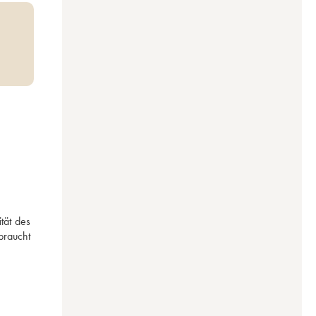
ät des 
raucht 