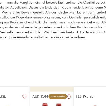
nn man die Ranglisten einmal beiseite lässt und nur die Qualität berücksi
r dieser Appellation. Dieses am Ende des 17. Jahrhunderts entstandene W
 Weine unter Beweis gestellt. Als der falsche Mehltau ein Jahrhundert 
aillou die Plage dank eines völlig neuen, vom Gutsleiter persönlich entd
g aus Kupfersulfat und Kalk, die heute immer noch verwendet wird. Alle
ten, in der es auf seine begeisterten amerikanischen Kunden verzichten m
Weinkeller renoviert und den Weinberg neu bestockt. Heute wird das C
aran setzt, die Ausnahmequalität der Produktion zu bewahren.
EISE
AUKTION
FESTPREISE
Mwst. erstattbar