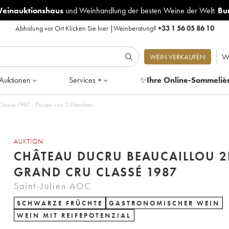
Weinauktionshaus
und
Weinhandlung der besten Weine der Welt:
Bu
Abholung vor Ort
Klicken Sie hier
|
Weinberatung?
+33 1 56 05 86 10
W
WEIN VERKAUFEN
Auktionen
Services +
✨
Ihre Online-Sommeliè
Château Ducru Beaucaillou 2ème Grand Cru Classé 1987 - Posten von 2 Flaschen
AUKTION
CHÂTEAU DUCRU BEAUCAILLOU 
GRAND CRU CLASSÉ 1987
Saint-Julien AOC
SCHWARZE FRÜCHTE
GASTRONOMISCHER WEIN
WEIN MIT REIFEPOTENZIAL