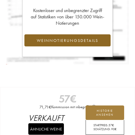
Kostenloser und unbegrenzter Zugriff
auf Statistiken von über 150.000 Wein-
Notierungen
WEINNOTIERUNGSDETAILS
57
€
71,71
€
Kommission mit inbegriffen
HISTORIE
VERKAUFT
ANSEHEN
STARTPREIS:
57
€
ÄHNLICHE WEINE
SCHÄTZUNG:
90
€