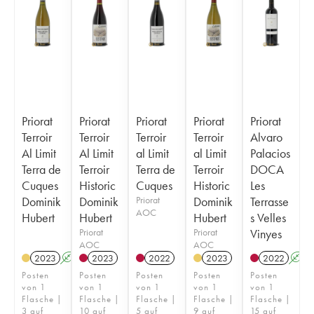
Priorat
Priorat
Priorat
Priorat
Priorat
Terroir
Terroir
Terroir
Terroir
Alvaro
Al Limit
Al Limit
al Limit
al Limit
Palacios
Terra de
Terroir
Terra de
Terroir
DOCA
Cuques
Historic
Cuques
Historic
Les
Dominik
Dominik
Priorat
Dominik
Terrasse
AOC
Hubert
Hubert
Hubert
s Velles
Priorat
Priorat
Vinyes
AOC
AOC
2023
A
2023
2022
2023
2022
A
Posten
Posten
Posten
Posten
Posten
von 1
von 1
von 1
von 1
von 1
Flasche |
Flasche |
Flasche |
Flasche |
Flasche |
3 auf
10 auf
5 auf
9 auf
15 auf