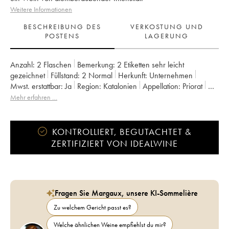
Weitere Informationen
BESCHREIBUNG DES
VERKOSTUNG UND
POSTENS
LAGERUNG
Anzahl:
2 Flaschen
Bemerkung:
2 Etiketten sehr leicht
gezeichnet
Füllstand:
2
Normal
Herkunft:
unternehmen
Mwst. erstattbar:
ja
Region:
Katalonien
Appellation:
Priorat
Klassifizierung:
DOCA
Mehr erfahren …
KONTROLLIERT, BEGUTACHTET &
ZERTIFIZIERT VON IDEALWINE
Fragen Sie Margaux, unsere KI-Sommelière
Zu welchem Gericht passt es?
Welche ähnlichen Weine empfiehlst du mir?