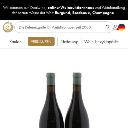
Willkommen auf iDealwine,
online-Weinauktionshaus
und
Weinhandlung
der besten Weine der Welt:
Burgund
,
Bordeaux
,
Champagne
...
Kaufen
Notierung
Wein-Enzyklopädie
VERKAUFEN