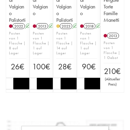
Valgian
Valgian
Valgian
Valgian
Torte
o
o
o
o
Famille
Palistorti
Palistorti
Manetti
2022
A
2013
A
2023
A
2018
A
Posten
Posten
Posten
Posten
2013
von 1
von 1
von 1
von 1
Posten
Flasche |
Flasche |
Flasche |
Flasche |
von 1
8 auf
1 auf
14 auf
1 auf
Flasche |
Lager
Lager
Lager
Lager
1 Gebot
26
€
100
€
28
€
90
€
210
€
(
Aktueller
Preis
)