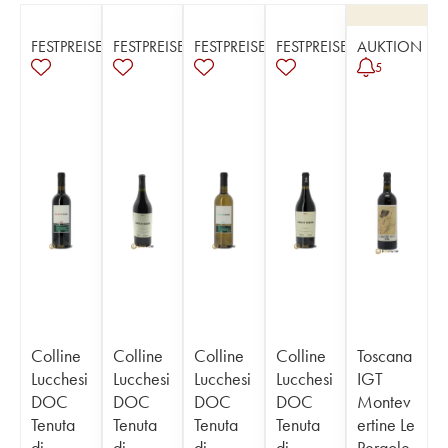
FESTPREISE
FESTPREISE
FESTPREISE
FESTPREISE
AUKTION
5
Colline
Colline
Colline
Colline
Toscana
Lucchesi
Lucchesi
Lucchesi
Lucchesi
IGT
DOC
DOC
DOC
DOC
Montev
Tenuta
Tenuta
Tenuta
Tenuta
ertine Le
di
di
di
di
Pergole