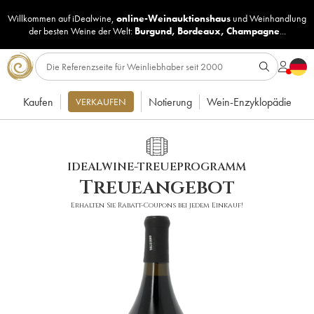
Willkommen auf iDealwine,
online-Weinauktionshaus
und
Weinhandlung
der besten Weine der Welt:
Burgund
,
Bordeaux
,
Champagne
...
Kaufen
Notierung
Wein-Enzyklopädie
VERKAUFEN
IDEALWINE-TREUEPROGRAMM
Treueangebot
Erhalten Sie Rabatt-Coupons bei jedem Einkauf!