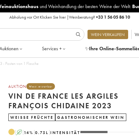
Weinauktionshaus
und
Weinhandlung der besten Weine der Welt:
Bu
Abholung vor Ort
Klicken Sie hier
|
Weinberatung?
+33 1 56 05 86 10
W
WEIN VERKAUFEN
Auktionen
Services +
✨
Ihre Online-Sommeliè
nce Les Argiles François Chidaine 2023 - Posten von 1 Flasche
AUKTION
Mwst. erstattbar
VIN DE FRANCE LES ARGILES
FRANÇOIS CHIDAINE 2023
WEISSE FRÜCHTE
GASTRONOMISCHER WEIN
A
14
%
0.75
L
INTENSITÄT