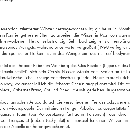
eration talentierter Winzer herangewachsen ist, gilt heute in Montlou
m Familiengut seiner Eltern zu arbeiten, die Winzer in Montlouis waren
ch erworbenen Hektar selbstständig. Sehr bald zeigt er sich empfängli
ng seines Weinguts, während er es weiter vergrößert (1998 verfügt er ü
 die spanischer Herkunft ist, in das Weingut ein, das nun auf biodynam
chtet das Ehepaar Reben im Weinberg des Clos Baudoin (Eigentum des P
tpunkt schließt sich sein Cousin Nicolas Martin dem Betrieb an (mittle
andwirtschaftliche Erzeugergemeinschaft gründet. Heute erstreckt sich 
uvray, wo ausschließlich die Rebsorte Chenin angepflanzt wird. Die rest
olleau, Cabernet Franc, Côt und Pineau d’Aunis gedeihen. Insgesamt ver
biodynamischen Anbau darauf, die verschiedenen Terroirs aufzuwerten,
ten widerspiegeln. Der mit einem strengen Arbeitsethos ausgestattete Fr
anzen Team (bei Vollbesetzung fast zehn Personen), das durch d
e. François ist (neben Jacky Blot) ein Beispiel für einen Winzer, in 
in der Appellation herangewachsen ist.  