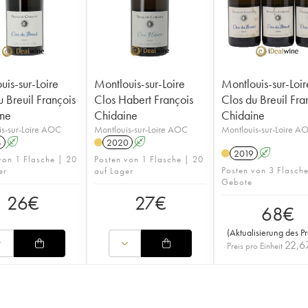
uis-sur-Loire
Montlouis-sur-Loire
Montlouis-sur-Loir
u Breuil François
Clos Habert François
Clos du Breuil Fra
ne
Chidaine
Chidaine
s-sur-Loire AOC
Montlouis-sur-Loire AOC
Montlouis-sur-Loire A
4
A
2020
A
2019
A
von 1 Flasche | 20
Posten von 1 Flasche | 20
Posten von 3 Flasch
er
auf Lager
Gebote
26
€
27
€
68
€
(
Aktualisierung des Pr
22,6
Preis pro Einheit