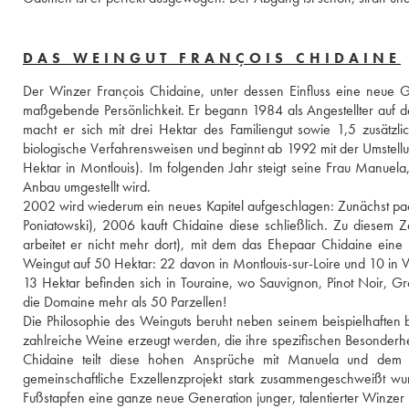
DAS WEINGUT FRANÇOIS CHIDAINE
Der Winzer François Chidaine, unter dessen Einfluss eine neue Gen
maßgebende Persönlichkeit. Er begann 1984 als Angestellter auf de
macht er sich mit drei Hektar des Familiengut sowie 1,5 zusätzli
biologische Verfahrensweisen und beginnt ab 1992 mit der Umstellu
Hektar in Montlouis). Im folgenden Jahr steigt seine Frau Manuela,
Anbau umgestellt wird. 
2002 wird wiederum ein neues Kapitel aufgeschlagen: Zunächst pa
Poniatowski), 2006 kauft Chidaine diese schließlich. Zu diesem Zei
arbeitet er nicht mehr dort), mit dem das Ehepaar Chidaine eine l
Weingut auf 50 Hektar: 22 davon in Montlouis-sur-Loire und 10 in Vo
13 Hektar befinden sich in Touraine, wo Sauvignon, Pinot Noir, Gr
die Domaine mehr als 50 Parzellen! 
Die Philosophie des Weinguts beruht neben seinem beispielhaften 
zahlreiche Weine erzeugt werden, die ihre spezifischen Besonderhei
Chidaine teilt diese hohen Ansprüche mit Manuela und dem g
gemeinschaftliche Exzellenzprojekt stark zusammengeschweißt wurd
Fußstapfen eine ganze neue Generation junger, talentierter Winzer 