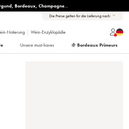
rgund
,
Bordeaux
,
Champagne
...
Die Preise gelten für die Lieferung nach:
ein-Notierung
Wein-Enzyklopädie
re
Unsere must-haves
🍇
Bordeaux Primeurs