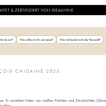
TET & ZERTIFIZIERT VON IDEALWINE
lst du mir?
Wie sollte ich ihn servieren?
Wie viel kostet mich der Versand?
VIN DE FRANCE LES ARGILES FRANÇOIS CHIDAINE 2023
us. Er verströmt Noten von weißen Früchten und Zitrusfrüchten (Zitron
 salzig.