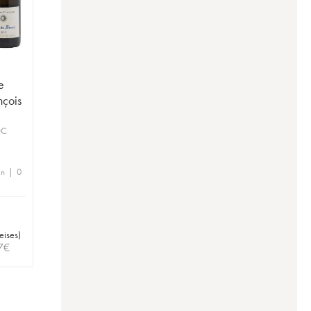
e
nçois
OC
en | 0
eises
)
7
€