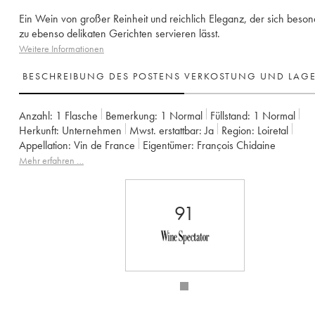
Ein Wein von großer Reinheit und reichlich Eleganz, der sich beson
zu ebenso delikaten Gerichten servieren lässt.
Weitere Informationen
BESCHREIBUNG DES POSTENS
VERKOSTUNG UND LAG
Anzahl:
1 Flasche
Bemerkung:
1 Normal
Füllstand:
1
Normal
Herkunft:
unternehmen
Mwst. erstattbar:
ja
Region:
Loiretal
Appellation:
Vin de France
Eigentümer:
François Chidaine
Mehr erfahren …
91