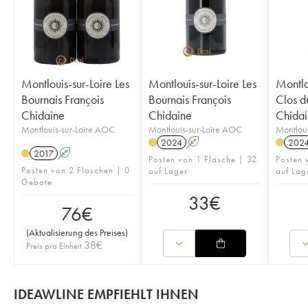
Montlouis-sur-Loire Les
Montlouis-sur-Loire Les
Montlo
Bournais François
Bournais François
Clos d
Chidaine
Chidaine
Chidai
Montlouis-sur-Loire AOC
Montlouis-sur-Loire AOC
Montloui
2024
A
202
2017
A
Posten von 1 Flasche | 32
Posten 
Posten von 2 Flaschen | 0
auf Lager
auf Lag
Gebote
33
€
76
€
(
Aktualisierung des Preises
)
38
€
Preis pro Einheit
IDEAWLINE EMPFIEHLT IHNEN