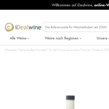
Willkommen auf iDealwine,
online-
Alle Weine
Weine nach Regionen
Unsere 
Startseite
/
Weine kaufen
/
Loiretal
/
Vin de Fra