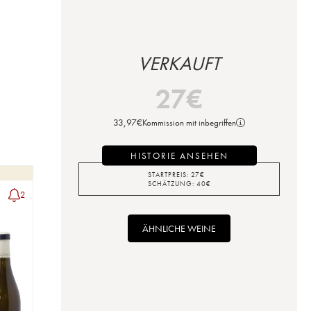
VERKAUFT
27
€
33,97
€
Kommission mit inbegriffen
HISTORIE ANSEHEN
STARTPREIS:
27
€
SCHÄTZUNG:
40
€
2
ÄHNLICHE WEINE