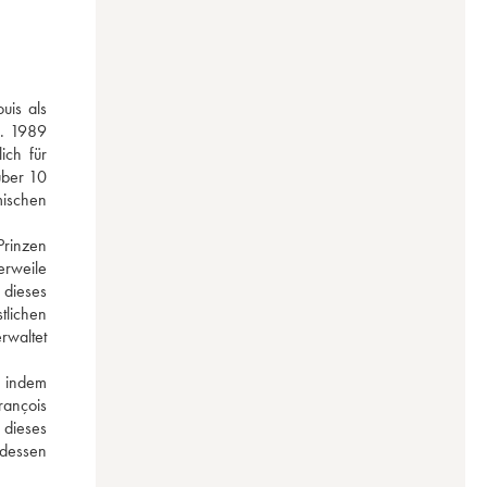
is als 
. 1989 
ch für 
ber 10 
ischen 
rinzen 
rweile 
dieses 
lichen 
waltet 
 indem 
ançois 
ieses 
dessen 