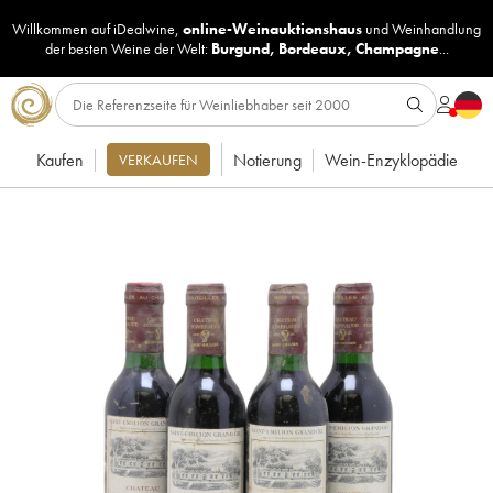
Willkommen auf iDealwine,
online-Weinauktionshaus
und
Weinhandlung
der besten Weine der Welt:
Burgund
,
Bordeaux
,
Champagne
...
Kaufen
Notierung
Wein-Enzyklopädie
VERKAUFEN