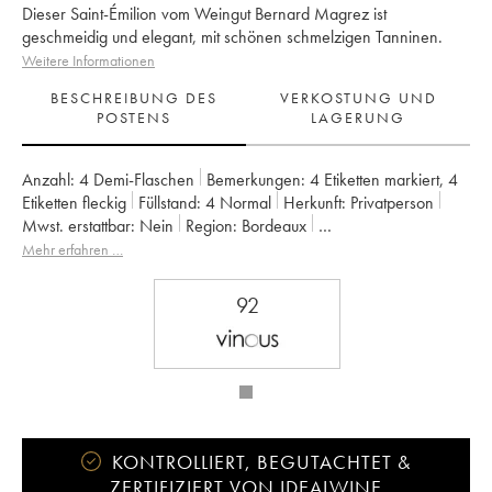
Dieser Saint-Émilion vom Weingut Bernard Magrez ist
geschmeidig und elegant, mit schönen schmelzigen Tanninen.
Weitere Informationen
BESCHREIBUNG DES
VERKOSTUNG UND
POSTENS
LAGERUNG
Anzahl:
4 Demi-Flaschen
Bemerkungen:
4 Etiketten markiert
,
4
Etiketten fleckig
Füllstand:
4
Normal
Herkunft:
privatperson
Mwst. erstattbar:
nein
Region:
Bordeaux
Appellation:
Saint-Émilion Grand Cru
Mehr erfahren …
Klassifizierung:
Grand Cru Classé
Eigentümer:
Bernard Magrez
92
KONTROLLIERT, BEGUTACHTET &
ZERTIFIZIERT VON IDEALWINE