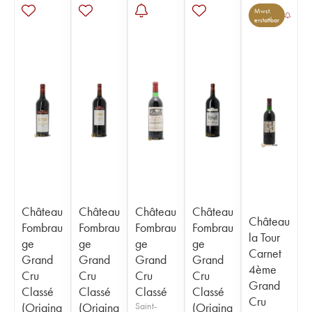
Mwst.
erstattbar
Château
Château
Château
Château
Château
Fombrau
Fombrau
Fombrau
Fombrau
la Tour
ge
ge
ge
ge
Carnet
Grand
Grand
Grand
Grand
4ème
Cru
Cru
Cru
Cru
Grand
Classé
Classé
Classé
Classé
Cru
(Origina
(Origina
Saint-
(Origina