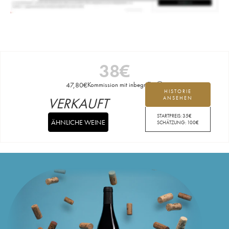
38
€
47,80
€
Kommission mit inbegriffen
HISTORIE
VERKAUFT
ANSEHEN
STARTPREIS:
35
€
ÄHNLICHE WEINE
SCHÄTZUNG:
100
€