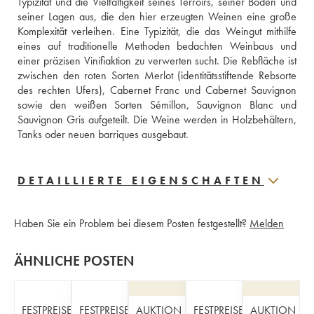
Typizität und die Vielfältigkeit seines Terroirs, seiner Böden und 
seiner Lagen aus, die den hier erzeugten Weinen eine große 
Komplexität verleihen. Eine Typizität, die das Weingut mithilfe 
eines auf traditionelle Methoden bedachten Weinbaus und 
einer präzisen Vinifiaktion zu verwerten sucht. Die Rebfläche ist 
zwischen den roten Sorten Merlot (identitätsstiftende Rebsorte 
des rechten Ufers), Cabernet Franc und Cabernet Sauvignon 
sowie den weißen Sorten Sémillon, Sauvignon Blanc und 
Sauvignon Gris aufgeteilt. Die Weine werden in Holzbehältern, 
Tanks oder neuen barriques ausgebaut.
DETAILLIERTE EIGENSCHAFTEN
Haben Sie ein Problem bei diesem Posten festgestellt?
Melden
ÄHNLICHE POSTEN
FESTPREISE
FESTPREISE
AUKTION
FESTPREISE
AUKTION