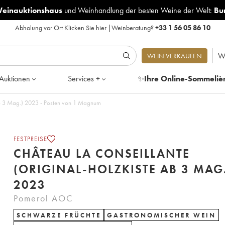
Weinauktionshaus
und
Weinhandlung der besten Weine der Welt:
Bu
Abholung vor Ort
Klicken Sie hier
|
Weinberatung?
+33 1 56 05 86 10
W
WEIN VERKAUFEN
Auktionen
Services +
✨
Ihre Online-Sommeliè
 ab 3 Mag.) 2023 - Posten von 1 Magnum
FESTPREISE
CHÂTEAU LA CONSEILLANTE
(ORIGINAL-HOLZKISTE AB 3 MAG
2023
Pomerol AOC
SCHWARZE FRÜCHTE
GASTRONOMISCHER WEIN