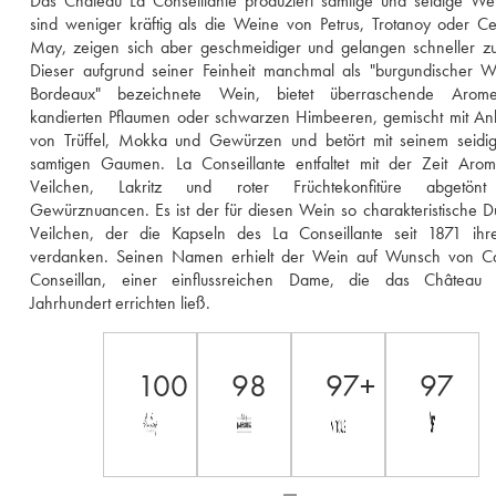
Das Château La Conseillante produziert samtige und seidige Wei
sind weniger kräftig als die Weine von Petrus, Trotanoy oder Ce
May, zeigen sich aber geschmeidiger und gelangen schneller zur
Dieser aufgrund seiner Feinheit manchmal als "burgundischer W
Bordeaux" bezeichnete Wein, bietet überraschende Arom
kandierten Pflaumen oder schwarzen Himbeeren, gemischt mit An
von Trüffel, Mokka und Gewürzen und betört mit seinem seidig
samtigen Gaumen. La Conseillante entfaltet mit der Zeit Arom
Veilchen, Lakritz und roter Früchtekonfitüre abgetönt
Gewürznuancen. Es ist der für diesen Wein so charakteristische Du
Veilchen, der die Kapseln des La Conseillante seit 1871 ihre
verdanken. Seinen Namen erhielt der Wein auf Wunsch von Cat
Conseillan, einer einflussreichen Dame, die das Château 
Jahrhundert errichten ließ.
100
98
97+
97