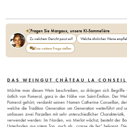
Fragen Sie Margaux, unsere KI-Sommelière
Zu welchem Gericht passt es?
Welche ähnlichen Weine empfieh
Eine weitere Frage stellen
DAS WEINGUT CHÂTEAU LA CONSEIL
Möchte man diesen Wein beschreiben, so drängen sich Begriffe wi
östlich von Pomerol, ganz in der Nähe von Saint-Émilion. Der Wei
Pomerol gehört, verdankt seinen Namen Catherine Conseillan, der d
welche die Tradition Generation um Generation weiterführt und s
umfassen zwei Parzellen mit sehr unterschiedlicher Charakteristik,
verwendet werden: Im Norden, wo Merlot wächst, besteht der Boden
Unterboden aus rotem Ton, auch als „crasse de fer“ bekannt. Die 