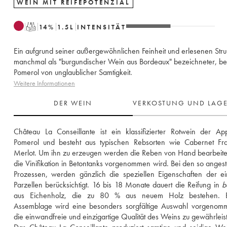
WEIN MIT REIFEPOTENZIAL
T
14
%
1.5
L
INTENSITÄT
Ein aufgrund seiner außergewöhnlichen Feinheit und erlesenen Stru
manchmal als "burgundischer Wein aus Bordeaux" bezeichneter, b
Pomerol von unglaublicher Samtigkeit.
Weitere Informationen
DER WEIN
VERKOSTUNG UND LAG
Château La Conseillante ist ein klassifizierter Rotwein der Appe
Pomerol und besteht aus typischen Rebsorten wie Cabernet Fra
Merlot. Um ihn zu erzeugen werden die Reben von Hand bearbeitet
die Vinifikation in Betontanks vorgenommen wird. Bei den so anges
Prozessen, werden gänzlich die speziellen Eigenschaften der ei
Parzellen berücksichtigt. 16 bis 18 Monate dauert die Reifung in 
b
aus Eichenholz, die zu 80 % aus neuem Holz bestehen. B
Assemblage wird eine besonders sorgfältige Auswahl vorgenomm
die einwandfreie und einzigartige Qualität des Weins zu gewährleist