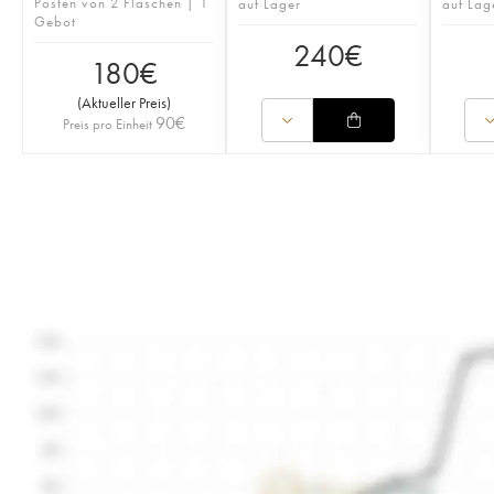
Posten von 2 Flaschen | 1
auf Lager
auf Lag
Gebot
240
€
180
€
(
Aktueller Preis
)
90
€
Preis pro Einheit