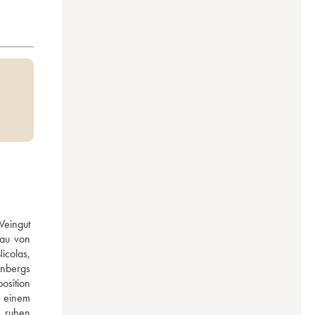
eingut 
au von 
colas, 
nbergs 
sition 
 einem 
 ruhen 