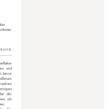
ktur
erühmter
ERUNG
llation 
nc und 
, bevor 
toßenen 
nzelnen 
arriques
ei der 
en, um 
en. 