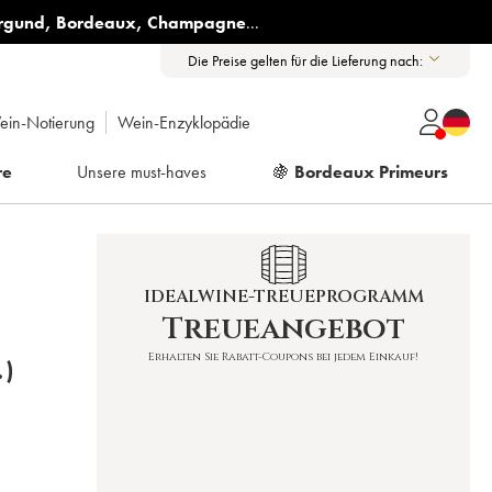
rgund
,
Bordeaux
,
Champagne
...
Die Preise gelten für die Lieferung nach:
ein-Notierung
Wein-Enzyklopädie
re
Unsere must-haves
🍇
Bordeaux Primeurs
IDEALWINE-TREUEPROGRAMM
Treueangebot
Erhalten Sie Rabatt-Coupons bei jedem Einkauf!
.)