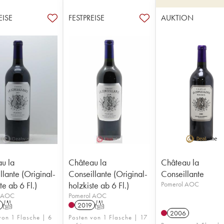
EISE
FESTPREISE
AUKTION
u la
Château la
Château la
llante (Original-
Conseillante (Original-
Conseillante
te ab 6 Fl.)
holzkiste ab 6 Fl.)
Pomerol AOC
l AOC
Pomerol AOC
T
2019
T
2006
von 1 Flasche | 6
Posten von 1 Flasche | 17