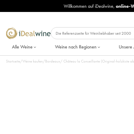
Willkommen auf iDealwine,
online-
Alle Weine
Weine nach Regionen
Unsere 
Startseite
/
Weine kaufen
/
Bordeaux
/
Château la Conseillante (Original-holzkiste