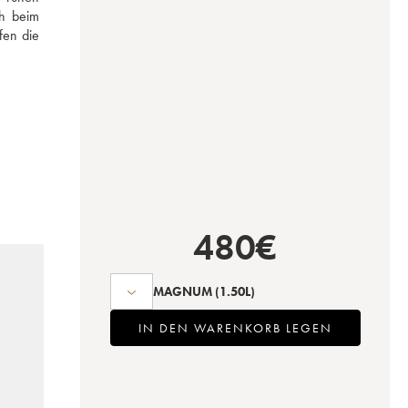
h beim 
en die 
480
€
MAGNUM
(1.50L)
IN DEN WARENKORB LEGEN