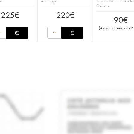
Posten von 1 Flasch
er
auf Lager
Gebote
225
€
220
€
90
€
(
Aktualisierung des Pr