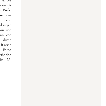
ne. Sie 
rtan de 
 Reife. 
ein aus 
en von 
klängen 
en und 
en von 
 durch 
ft nach 
 Farbe 
herine 
im 18. 