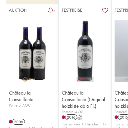
AUKTION
FESTPREISE
FESTPR
5
Château la
Château la
Châtea
Conseillante
Conseillante (Original-
Consei
Pomerol AOC
holzkiste ab 6 Fl.)
holzkis
Pomerol AOC
Pomero
2016
T
2015
2006
Posten von 1 Flasche | 17
Posten 