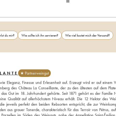
lst du mir?
Wie sollte ich ihn servieren?
Wie viel kostet mich der Versand?
LANTE
★ Partnerweingut
e Eleganz, Finesse und Erlesenheit auf. Erzeugt wird er auf einem W
nberg des Château La Conseillante, der zu den ältesten auf dem Plate
as Gut im 18. Jahrhundert gehörte. Seit 1871 gehört es der Familie Ni
eine Qualität auf allerhöchstem Niveau erhält. Die 12 Hektar des Wei
 die jeweils perfekt den beiden Rebsorten entspricht, die zur Weinkompo
 aus grauer Tonerde, charakteristisch für das Terroir von Pétrus, auf
Parzellen im Süden des Weinguts, nahe der Appellation Saint-Émilion,