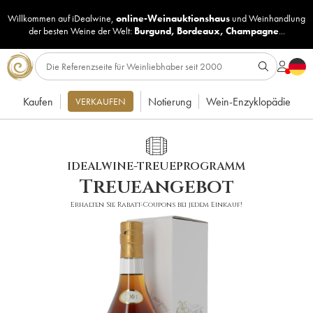
Willkommen auf iDealwine,
online-Weinauktionshaus
und
Weinhandlung
der besten Weine der Welt:
Burgund
,
Bordeaux
,
Champagne
...
Kaufen
Notierung
Wein-Enzyklopädie
VERKAUFEN
IDEALWINE-TREUEPROGRAMM
Treueangebot
Erhalten Sie Rabatt-Coupons bei jedem Einkauf!