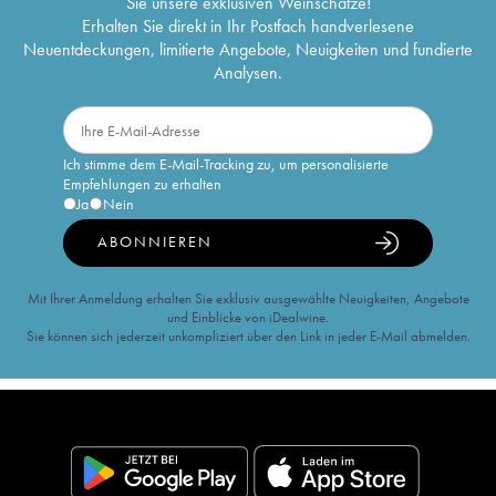
Sie unsere exklusiven Weinschätze!
Erhalten Sie direkt in Ihr Postfach handverlesene
Neuentdeckungen, limitierte Angebote, Neuigkeiten und fundierte
Analysen.
Ich stimme dem E-Mail-Tracking zu, um personalisierte
Empfehlungen zu erhalten
Ja
Nein
ABONNIEREN
Mit Ihrer Anmeldung erhalten Sie exklusiv ausgewählte Neuigkeiten, Angebote
und Einblicke von iDealwine.
Sie können sich jederzeit unkompliziert über den Link in jeder E-Mail abmelden.