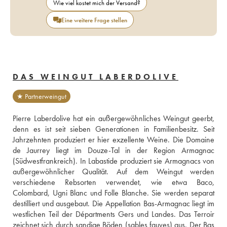
Wie viel kostet mich der Versand?
Eine weitere Frage stellen
DAS WEINGUT LABERDOLIVE
★ Partnerweingut
Pierre Laberdolive hat ein außergewöhnliches Weingut geerbt, 
denn es ist seit sieben Generationen in Familienbesitz. Seit 
Jahrzehnten produziert er hier exzellente Weine. Die Domaine 
de Jaurrey liegt im Douze-Tal in der Region Armagnac 
(Südwestfrankreich). In Labastide produziert sie Armagnacs von 
außergewöhnlicher Qualität. Auf dem Weingut werden 
verschiedene Rebsorten verwendet, wie etwa Baco, 
Colombard, Ugni Blanc und Folle Blanche. Sie werden separat 
destilliert und ausgebaut. Die Appellation Bas-Armagnac liegt im 
westlichen Teil der Départments Gers und Landes. Das Terroir 
zeichnet sich durch sandige Böden (sables fauves) aus. Der Bas 