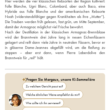
Hier werden die vier klassischen Rebsorten der Region kultiviert: 
Folle Blanche, Ugni Blanc, Colombard, aber auch Baco, eine 
Hybride aus Folle Blanche und der amerikanischen Rebsorte 
Noah (widerstandsfähiger gegen Krankheiten als ihre „Mutter“). 
Die Trauben werden früh gelesen, fast grün, um Mitte September, 
damit der Armagnac möglichst viel Frische bewahrt. 
Nach der Destillation in der klassischen Armagnac-Brennblase 
wird der Branntwein drei Jahre lang in neuen Eichenfässern 
gelagert und reift dann viele Jahre in neutralen Fässern, bevor er 
in gläserne Dame-Jeannes abgefüllt wird, um die Reifung zu 
stoppen – aber erst dann, wenn Pierre Laberdolive den 
Branntwein für „reif“ hält.
Fragen Sie Margaux, unsere KI-Sommelière
Zu welchem Gericht passt es?
Welche ähnlichen Weine empfiehlst du mir?
Wie sollte ich ihn servieren?