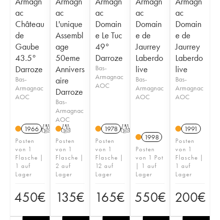
Armagn
Armagn
Armagn
Armagn
Armagn
ac
ac
ac
ac
ac
Château
L'unique
Domain
Domain
Domain
de
Assembl
e Le Tuc
e de
e de
Gaube
age
49°
Jaurrey
Jaurrey
43.5°
50eme
Darroze
Laberdo
Laberdo
Darroze
Annivers
Bas-
live
live
Armagnac
Bas-
aire
Bas-
Bas-
AOC
Armagnac
Armagnac
Armagnac
Darroze
AOC
AOC
AOC
Bas-
Armagnac
AOC
1966
T
T
1978
T
1991
1998
Posten
Posten
Posten
Posten
von 1
von 1
von 1
Posten
von 1
Flasche |
Flasche |
Flasche |
von 1 Pot
Flasche |
1 auf
2 auf
12 auf
| 1 auf
1 auf
Lager
Lager
Lager
Lager
Lager
450
€
135
€
165
€
550
€
200
€