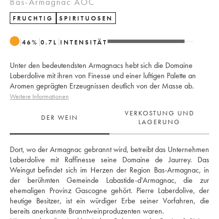
Bas-Armagnac AOC
FRUCHTIG
SPIRITUOSEN
46
%
0.7
L
INTENSITÄT
Unter den bedeutendsten Armagnacs hebt sich die Domaine
Laberdolive mit ihren von Finesse und einer luftigen Palette an
Aromen geprägten Erzeugnissen deutlich von der Masse ab.
Weitere Informationen
VERKOSTUNG UND
DER WEIN
LAGERUNG
Dort, wo der Armagnac gebrannt wird, betreibt das Unternehmen 
Laberdolive mit Raffinesse seine Domaine de Jaurrey. Das 
Weingut befindet sich im Herzen der Region Bas-Armagnac, in 
der berühmten Gemeinde Labastide-d'Armagnac, die zur 
ehemaligen Provinz Gascogne gehört. Pierre Laberdolive, der 
heutige Besitzer, ist ein würdiger Erbe seiner Vorfahren, die 
bereits anerkannte Branntweinproduzenten waren. 