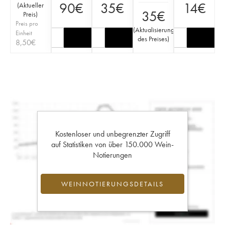
90
€
35
€
14
€
(
Aktueller
35
€
Preis
)
Preis pro
(
Aktualisierung
Einheit
des Preises
)
8,50
€
Kostenloser und unbegrenzter Zugriff
auf Statistiken von über 150.000 Wein-
Notierungen
WEINNOTIERUNGSDETAILS