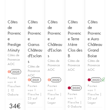
Côtes
Côtes
Côtes
Côtes
Côtes
de
de
de
de
de
Provenc
Provenc
Provenc
Provenc
Provenc
e
e
e
e Terre
e Auro
Prestige
Garrus
Château
Mère
Château
Minuty
Château
d'Esclan
Clos des
Grand
Côtes de
d'Esclan
s
B
Boise
Provence
s
Côtes de
Côtes de
Côtes de
AOC
Provence
Provence
Provence
Côtes de
AOC
AOC
AOC
Provence
2025
AOC
Posten
2021
2022
2023
A
von 4
Posten
Posten
Posten
Flaschen
2020
von 1
von 1
von 1
| 12
Posten
Flasche |
Flasche |
Flasche |
Gebote
von 1
23 auf
4 auf
20 auf
Flasche |
Lager
Lager
Lager
34
€
0 Gebote