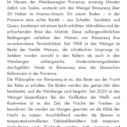
Im Herzen der Weinbauregion Provence, zwanzig Minuten 
östlich von Toulon, erstreckt sich das Weingut Rimauresq über 
50 Hektar im Maures-Massiv. Ein saurer Boden – in der 
Provence eine echte Rarität – aus Schiefer, Sandstein und 
Quarz, kombiniert mit einem leicht erhöhten Mikroklima und der 
erfrischenden Brise des Mistrals: Diese außergewöhnlichen 
Bedingungen verleihen den Weinen von Rimauresq ihre 
unverkennbare Persönlichkeit. Seit 1988 ist das Weingut im 
Besitz der Familie Wemyss, die schottischen Ursprungs ist. 
Seitdem wurden sowohl in den Kellern als auch in den 
Weinbergen umfangreiche Modernisierungsarbeiten 
durchgeführt. Heute ist Rimauresq eine der klassischen 
Referenzen in der Provence.
Die Philosophie von Rimauresq ist es, das Beste aus der Frucht 
der Rebe zu erhalten. Die Böden werden das ganze Jahr über 
bearbeitet, und die Weinberge sind begrünt. Seit 2020 ist das 
Weingut biozertifiziert. Bei der Vinifikation der Weiß- und 
Roséweine ist es das Ziel, die Frische der Trauben zu 
bewahren: Sie werden am Morgen geerntet, um die Kühle der 
Nacht zu nutzen. Anschließend werden die Beeren in 
temperaturkontrollierten Edelstahlbehältern kalt mazeriert. 
Vorlaufmost und Direktsaft werden kalt gepresst und 