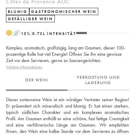
Côtes de Provence AOC
BLUMIG
GASTRONOMISCHER WEIN
GEFÄLLIGER WEIN
A
13
%
0.75
L
INTENSITÄT
Komplex, aromatisch, großzügig, lang am Gaumen, dieser 100-
prozentige Rolle hat viel Energie! Öffnen Sie ihn eine gewisse
Zeit vor dem Servieren, gerne zu Saucengerichten.
Weitere Informationen
VERKOSTUNG UND
DER WEIN
LAGERUNG
Dieser sortenreine Wein ist ein würdiger Vertreter seiner Region! 
Er präsentiert sich mineralisch und blumig. Er hat einen starken, 
typisch südlichen Charakter und ein komplexes aromatisches 
Profil. Am Gaumen enthüllt er eine schöne, fast fettige Cremigkeit 
und eine verführerische Länge am Gaumen. Wir empfehlen 
Ihnen, den Wein eine halbe Stunde vor dem Servieren zu öffnen 