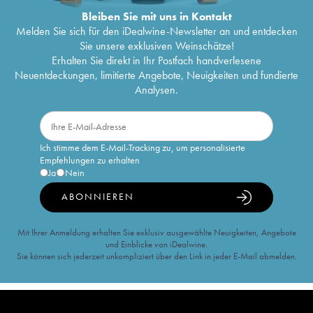
Bleiben Sie mit uns in Kontakt
Melden Sie sich für den iDealwine-Newsletter an und entdecken
Sie unsere exklusiven Weinschätze!
Erhalten Sie direkt in Ihr Postfach handverlesene
Neuentdeckungen, limitierte Angebote, Neuigkeiten und fundierte
Analysen.
Ich stimme dem E-Mail-Tracking zu, um personalisierte
Empfehlungen zu erhalten
Ja
Nein
ABONNIEREN
Mit Ihrer Anmeldung erhalten Sie exklusiv ausgewählte Neuigkeiten, Angebote
und Einblicke von iDealwine.
Sie können sich jederzeit unkompliziert über den Link in jeder E-Mail abmelden.