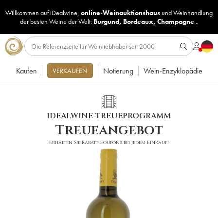
Willkommen auf iDealwine,
online-Weinauktionshaus
und
Weinhandlung
der besten Weine der Welt:
Burgund
,
Bordeaux
,
Champagne
...
Kaufen
Notierung
Wein-Enzyklopädie
VERKAUFEN
IDEALWINE-TREUEPROGRAMM
Treueangebot
Erhalten Sie Rabatt-Coupons bei jedem Einkauf!