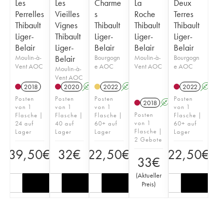
Les
Les
Charme
La
Deux
Perrelles
Vieilles
s
Roche
Terres
Thibault
Vignes
Thibault
Thibault
Thibault
Liger-
Thibault
Liger-
Liger-
Liger-
Belair
Liger-
Belair
Belair
Belair
Moulin-à-
Belair
Bourgogn
Moulin-à-
Bourgogn
Vent AOC
e AOC
Vent AOC
e AOC
Moulin-à-
Vent AOC
2018
2020
A
2022
A
2022
A
Posten
Posten
Posten
Posten
2018
A
von 1
von 1
von 1
von 1
Posten
Flasche |
Flasche |
Flasche |
Flasche |
von 1
24 auf
40 auf
60+ auf
60+ auf
Flasche |
Lager
Lager
Lager
Lager
2 Gebote
39,50
€
32
€
22,50
€
22,50
€
33
€
(
Aktueller
Preis
)