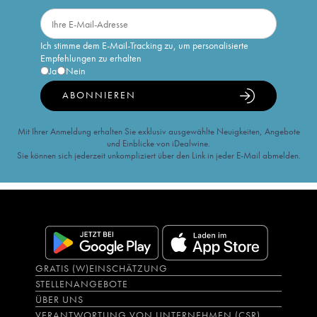
Ich stimme dem E-Mail-Tracking zu, um personalisierte
Empfehlungen zu erhalten
Ja
Nein
ABONNIEREN
Mit Ihrer Anmeldung erhalten Sie exklusiv ausgewählte Neuigkeiten, Angebote
und Einblicke von iDealwine.
Sie können sich jederzeit unkompliziert über den Link in jeder E-Mail abmelden.
GRATIS (W)EINSCHÄTZUNG
STELLENANGEBOTE
ÜBER UNS
VERANTWORTUNG VON UNTERNEHMEN (CSR)