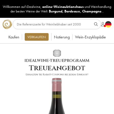
Willkommen auf iDealwine,
online-Weinauktionshaus
und
Weinhandlung
der besten Weine der Welt:
Burgund
,
Bordeaux
,
Champagne
...
Kaufen
Notierung
Wein-Enzyklopädie
VERKAUFEN
IDEALWINE-TREUEPROGRAMM
Treueangebot
Erhalten Sie Rabatt-Coupons bei jedem Einkauf!