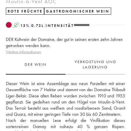
Moulin-à-Vent AOC
ROTE FRÜCHTE
GASTRONOMISCHER WEIN
A
13
%
0.75
L
INTENSITÄT
DER Kultwein der Domaine, der gut in seinen ersten zehn Jahren
getrunken werden kann.
Weitere Informationen
VERKOSTUNG UND
DER WEIN
LAGERUNG
Dieser Wein ist eine Assemblage aus neun Parzellen mit einer 
Gesamtfläche von 7 Hektar und stammt von der Domaine Thibault 
Liger-Belair. Diese alten Reben wurden zwischen 1910 und 1955 
gepflanzt. Sie gedeihen rund um den Hügel von Moulin-à-Vent. 
Das Terroir besteht aus weißem und rosafarbenem Sand, Granit 
und Quarz, mit einer geringen Tiefe von 30 bis 60 Zentimetern.
Nach der manuellen Lese erfolgt die Vinifikation dieses 
sortenreinen Gamay mit nahezu 40 % ganzen Rispen. 