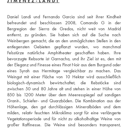
JIMÉNEZ-LANDI
Daniel Landi und Fernando Garcia sind seit ihrer Kindheit 
befreundet und beschlossen 2008, Comando G in der 
Bergregion der Sierra de Gredos, nicht weit von Madrid 
entfernt, zu gründen. Sie haben sich auf die Suche nach 
Weinbergen gemacht, die an den unmöglichsten Stellen in den 
entlegensten Gebieten gepflanzt wurden, wo manchmal 
Felsstürze natürliche Amphitheater geschaffen haben. Ihre 
bevorzugte Rebsorte ist Garnacha, und ihr Ziel ist es, den mit 
der Eleganz und Finesse eines Pinot Noir aus dem Burgund oder 
eines Syrah aus Hermitage vergleichbar zu machen. Das 
Weingut mit einer Fläche von 10 Hektar wird ausschließlich 
biologisch-dynamisch bewirtschaftet, die Rebstöcke sind 
zwischen 50 und 80 Jahre alt und stehen in einer Höhe von 
850 bis 1200 Meter über dem Meeresspiegel auf sandigen 
Granit-, Schiefer- und Quarzböden. Die Kombination aus der 
Höhenlage, den gut durchlässigen Mineralböden und dem 
milden, relativ feuchten Mikroklima sorgt für eine verlängerte 
Vegetationsperiode und für nicht zu alkoholhaltige Weine von 
großer Raffinesse. Die Weine sind besonders transparent, 