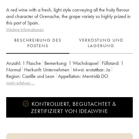
A red wine with a fresh, light style conveying all the fruity flavour
and character of Grenache, the grape variety so highly prized in
this part of Spain.
Weitere Informationen
BESCHREIBUNG DES
VERKOSTUNG UND
POSTENS
LAGERUNG
Anzahl:
1 Flasche
Bemerkung:
1 Wachskapsel
Füllstand:
1
Normal
Herkunft:
unternehmen
Mwst. erstattbar:
ja
Region:
Castille und Leon
Appellation:
Mentridà DO
Mehr erfahren …
KONTROLLIERT, BEGUTACHTET &
ZERTIFIZIERT VON IDEALWINE