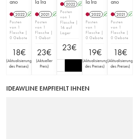
ano
la Ira
la Ira
ano
2022
A
Posten
2022
A
2021
A
2022
A
2021
A
von 1
Posten
Posten
Posten
Posten
Flasche |
von 1
von 1
von 1
von 1
16 auf
Flasche |
Flasche |
Flasche |
Flasche |
Lager
0 Gebote
1 Gebot
0 Gebote
0 Gebote
23
€
18
€
23
€
19
€
18
€
(
Aktualisierung
(
Aktueller
(
Aktualisierung
(
Aktualisierung
des Preises
)
Preis
)
des Preises
)
des Preises
)
IDEAWLINE EMPFIEHLT IHNEN