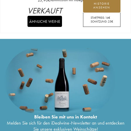
HISTORIE
VERKAUFT
ANSEHEN
STARTPREIS:
16
€
ÄHNLICHE WEINE
SCHÄTZUNG:
25
€
Bleiben Sie mit uns in Kontakt
Melden Sie sich für den iDealwine-Newsletter an und entdecken
Sie unsere exklusiven Weinschätze!