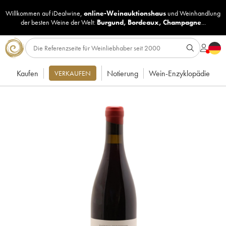
Willkommen auf iDealwine,
online-Weinauktionshaus
und
Weinhandlung
der besten Weine der Welt:
Burgund
,
Bordeaux
,
Champagne
...
Kaufen
Notierung
Wein-Enzyklopädie
VERKAUFEN