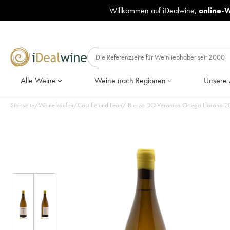
Willkommen auf iDealwine,
online-
Alle Weine
Weine nach Regionen
Unsere 
Startseite
/
Weine kaufen
/
Castille und Leon
/
Bier