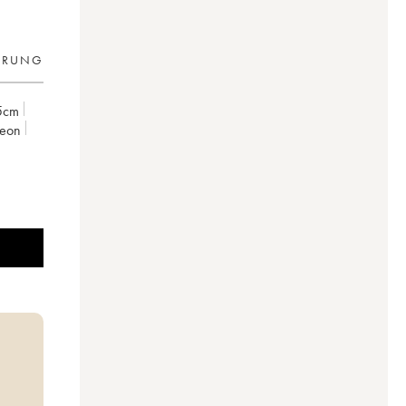
ERUNG
5cm
 Leon