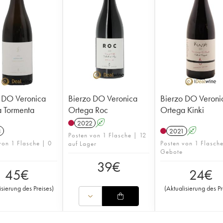
 DO Veronica
Bierzo DO Veronica
Bierzo DO Veroni
 Tormenta
Ortega Roc
Ortega Kinki
2022
A
3
2021
A
Posten von 1 Flasche | 12
von 1 Flasche | 0
Posten von 1 Flasch
auf Lager
Gebote
39
€
45
€
24
€
isierung des Preises
)
(
Aktualisierung des Pr