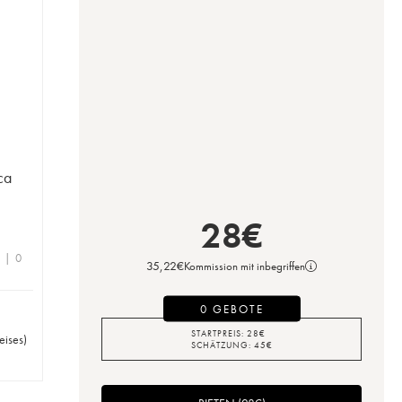
ca
28
€
e | 0
35,22
€
Kommission mit inbegriffen
0 GEBOTE
STARTPREIS:
28
€
eises
)
SCHÄTZUNG:
45
€