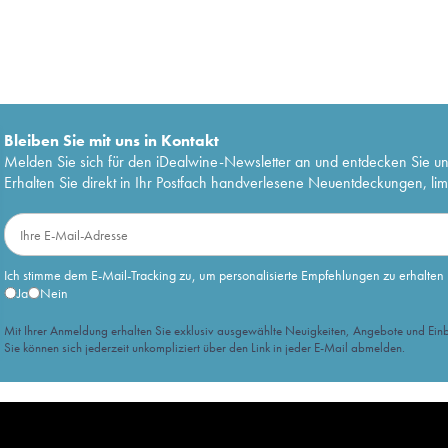
Bleiben Sie mit uns in Kontakt
Melden Sie sich für den iDealwine-Newsletter an und entdecken Sie u
Erhalten Sie direkt in Ihr Postfach handverlesene Neuentdeckungen, lim
Ich stimme dem E-Mail-Tracking zu, um personalisierte Empfehlungen zu erhalten
Ja
Nein
Mit Ihrer Anmeldung erhalten Sie exklusiv ausgewählte Neuigkeiten, Angebote und Einb
Sie können sich jederzeit unkompliziert über den Link in jeder E-Mail abmelden.