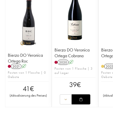
Bierzo DO Veronica
Bierzo
Bierzo DO Veronica
Ortega Cobrana
Ortega
Ortega Roc
2020
A
2021
A
202
Posten von 1 Flasche | 3
Posten von 1 Flasche | 0
Posten 
auf Lager
Gebote
Gebote
39
€
41
€
(
Aktualisierung des Preises
)
(
Aktual