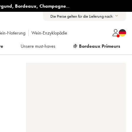
rgund
,
Bordeaux
,
Champagne
...
Die Preise gelten für die Lieferung nach:
ein-Notierung
Wein-Enzyklopädie
re
Unsere must-haves
🍇
Bordeaux Primeurs