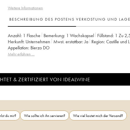
Weitere Informationen
BESCHREIBUNG DES POSTENS
VERKOSTUNG UND LAG
Anzahl:
1 Flasche
Bemerkung:
1 Wachskapsel
Füllstand:
1
Zu 2,
Herkunft:
unternehmen
Mwst. erstattbar:
ja
Region:
Castille und
Appellation:
Bierzo DO
Mehr erfahren …
TET & ZERTIFIZIERT VON IDEALWINE
lst du mir?
Wie sollte ich ihn servieren?
Wie viel kostet mich der Versand?