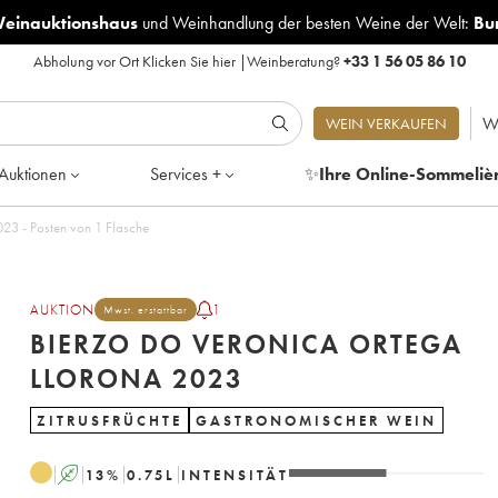
Weinauktionshaus
und
Weinhandlung der besten Weine der Welt:
Bu
Abholung vor Ort
Klicken Sie hier
|
Weinberatung?
+33 1 56 05 86 10
W
WEIN VERKAUFEN
Auktionen
Services +
✨
Ihre Online-Sommeliè
zo DO Veronica Ortega Llorona 2023 - Posten von 1 Flasche
AUKTION
1
Mwst. erstattbar
BIERZO DO VERONICA ORTEGA
LLORONA 2023
ZITRUSFRÜCHTE
GASTRONOMISCHER WEIN
A
13
%
0.75
L
INTENSITÄT