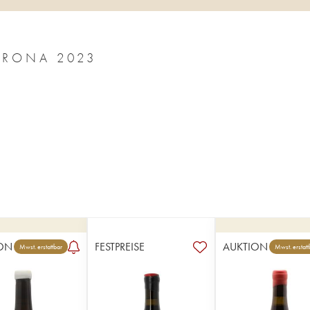
BIERZO DO VERONICA ORTEGA LLORONA 2023
ON
FESTPREISE
AUKTION
Mwst. erstattbar
Mwst. erstatt