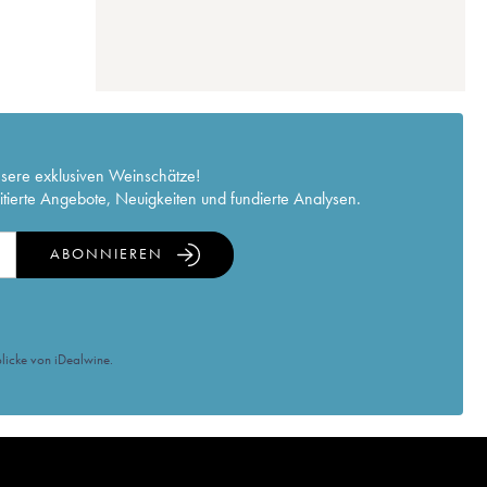
nsere exklusiven Weinschätze!
itierte Angebote, Neuigkeiten und fundierte Analysen.
ABONNIEREN
licke von iDealwine.