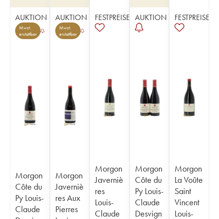
AUKTION
AUKTION
FESTPREISE
AUKTION
FESTPREISE
Mwst.
Mwst.
erstattbar
erstattbar
Morgon
Morgon
Morgon
Morgon
Morgon
Javerniè
Côte du
La Voûte
Côte du
Javerniè
res
Py Louis-
Saint
Py Louis-
res Aux
Louis-
Claude
Vincent
Claude
Pierres
Claude
Desvign
Louis-