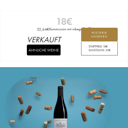
18
€
22,64
€
Kommission mit inbegriffen
HISTORIE
VERKAUFT
ANSEHEN
STARTPREIS:
18
€
ÄHNLICHE WEINE
SCHÄTZUNG:
25
€