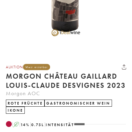
AUKTION
Mwst. erstattbar
MORGON CHÂTEAU GAILLARD
LOUIS-CLAUDE DESVIGNES 2023
Morgon AOC
ROTE FRÜCHTE
GASTRONOMISCHER WEIN
IKONE
A
14
%
0.75
L
INTENSITÄT