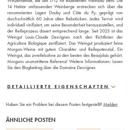
Winzerfamilie, die seit 1712 für exzellenten Weinbau steht. Die 
14 Hektar umfassenden Weinberge erstrecken sich über die 
renommierten Lagen Douby und Côte du Py, geprägt von 
durchschnittlich 60 Jahre alten Rebstöcken. Jedes Terroir wird 
individuell vinifiziert, um seine Besonderheit herauszustellen, und 
der Reifeprozess dauert entsprechend lange. Seit 2023 ist das 
Weingut Louis-Claude Desvignes nach den Richtlinien der 
Agriculture Biologique zertifiziert. Das Weingut produziert feine 
Morgon-Weine mit gutem Charakter und Reifepotenzial. Ein 
Weingut, das zweifelsohne zu den besten des Beaujolais gehört. 
Morgons unumstrittene Referenz! Weitere Informationen: 
Lesen 
Sie den Blogbeitrag über die Domaine Desvignes
DETAILLIERTE EIGENSCHAFTEN
Haben Sie ein Problem bei diesem Posten festgestellt?
Melden
ÄHNLICHE POSTEN