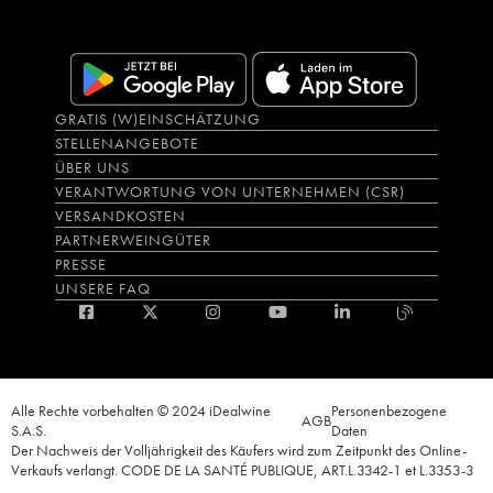
GRATIS (W)EINSCHÄTZUNG
STELLENANGEBOTE
ÜBER UNS
VERANTWORTUNG VON UNTERNEHMEN (CSR)
VERSANDKOSTEN
PARTNERWEINGÜTER
PRESSE
UNSERE FAQ
Alle Rechte vorbehalten © 2024 iDealwine
Personenbezogene
AGB
S.A.S.
Daten
Der Nachweis der Volljährigkeit des Käufers wird zum Zeitpunkt des Online-
Verkaufs verlangt. CODE DE LA SANTÉ PUBLIQUE, ART.L.3342-1 et L.3353-3