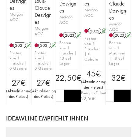
Desvign
Louis-
Desvign
es
Claude
es
Claude
es
Morgon
Desvign
Morgon
Desvign
AOC
Morgon
es
AOC
es
AOC
Morgon
Morgon
AOC
2022
A
AOC
2023
A
2023
A
Posten
Posten
Posten
von 2
2021
A
2021
A
von 1
von 1
Flaschen
Posten
Posten
Flasche |
Magnum
| 0
von 1
von 1
43 auf
| 18 auf
Gebote
Flasche |
Flasche |
Lager
Lager
0 Gebote
0 Gebote
45
€
22,50
€
32
€
27
€
27
€
(
Aktualisierung
des Preises
)
(
Aktualisierung
(
Aktualisierung
Preis pro Einheit
des Preises
)
des Preises
)
22,50
€
IDEAWLINE EMPFIEHLT IHNEN