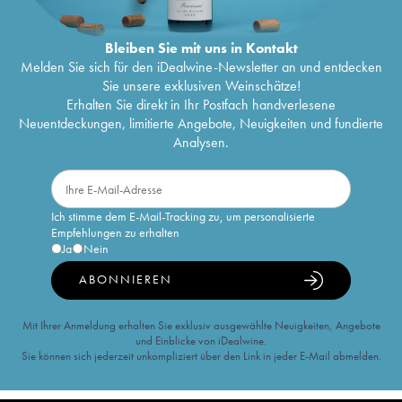
Bleiben Sie mit uns in Kontakt
Melden Sie sich für den iDealwine-Newsletter an und entdecken
Sie unsere exklusiven Weinschätze!
Erhalten Sie direkt in Ihr Postfach handverlesene
Neuentdeckungen, limitierte Angebote, Neuigkeiten und fundierte
Analysen.
Ich stimme dem E-Mail-Tracking zu, um personalisierte
Empfehlungen zu erhalten
Ja
Nein
ABONNIEREN
Mit Ihrer Anmeldung erhalten Sie exklusiv ausgewählte Neuigkeiten, Angebote
und Einblicke von iDealwine.
Sie können sich jederzeit unkompliziert über den Link in jeder E-Mail abmelden.