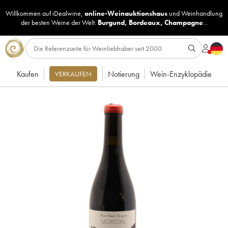
Willkommen auf iDealwine,
online-Weinauktionshaus
und
Weinhandlung
der besten Weine der Welt:
Burgund
,
Bordeaux
,
Champagne
...
Kaufen
Notierung
Wein-Enzyklopädie
VERKAUFEN