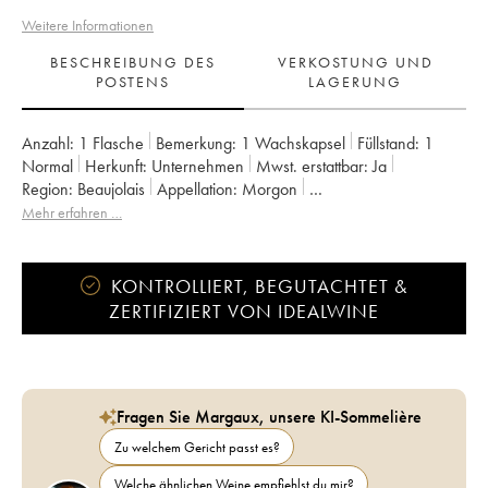
Weitere Informationen
BESCHREIBUNG DES
VERKOSTUNG UND
POSTENS
LAGERUNG
Anzahl:
1 Flasche
Bemerkung:
1 Wachskapsel
Füllstand:
1
Normal
Herkunft:
unternehmen
Mwst. erstattbar:
ja
Region:
Beaujolais
Appellation:
Morgon
Eigentümer:
Louis-Claude Desvignes
Mehr erfahren …
KONTROLLIERT, BEGUTACHTET &
ZERTIFIZIERT VON IDEALWINE
Fragen Sie Margaux, unsere KI-Sommelière
Zu welchem Gericht passt es?
Welche ähnlichen Weine empfiehlst du mir?