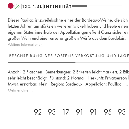
A
13
%
1.5
L
INTENSITÄT
Dieser Pauillac ist zweifelsohne einer der Bordeaux-Weine, die sich
letzten Jahren am stärksten weiterentwickelt haben und heute eine
eigenen Status innerhalb der Appellation genießen! Ganz sicher ei
großer Wein und einer unserer größten Würfe aus dem Bordelais.
Weitere Informationen
BESCHREIBUNG DES POSTENS
VERKOSTUNG UND LAG
Anzahl:
2 Flaschen
Bemerkungen:
2 Etiketten leicht markiert
,
2 Eti
sehr leicht beschädigt
Füllstand:
2
Normal
Herkunft:
privatperson
Mwst. erstattbar:
nein
Region:
Bordeaux
Appellation:
Pauillac
Klassifizierung:
5ème Grand Cru Classé
Eigentümer:
Alfred Tesse
Mehr erfahren …
92
93
17
91
91
95+
93