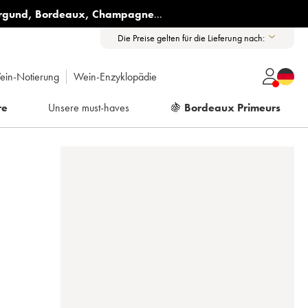
rgund
,
Bordeaux
,
Champagne
...
Die Preise gelten für die Lieferung nach:
ein-Notierung
Wein-Enzyklopädie
re
Unsere must-haves
🍇
Bordeaux Primeurs