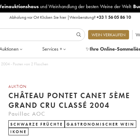
Weinauktionshaus
und
Weinhandlung der besten Weine der Welt:
Bu
Abholung vor Ort
Klicken Sie hier
|
Weinberatung?
+33 1 56 05 86 10
W
WEIN VERKAUFEN
Auktionen
Services +
✨
Ihre Online-Sommeliè
Château Pontet Canet 5ème Grand Cru Classé 2004 - Posten von 2 Flaschen
AUKTION
CHÂTEAU PONTET CANET 5ÈME
GRAND CRU CLASSÉ 2004
Pauillac AOC
SCHWARZE FRÜCHTE
GASTRONOMISCHER WEIN
IKONE