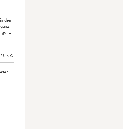
 in den
n ganz
n ganz
ERUNG
ketten
ron