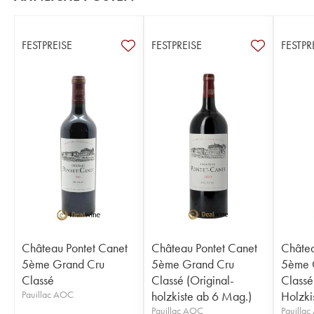
FESTPREISE
FESTPREISE
FESTPR
Château Pontet Canet
Château Pontet Canet
Châtea
5ème Grand Cru
5ème Grand Cru
5ème 
Classé
Classé (Original-
Classé
Pauillac AOC
holzkiste ab 6 Mag.)
Holzkis
Pauillac AOC
Pauilla