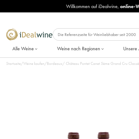
Willkommen auf iDealwine,
online-
Alle Weine
Weine nach Regionen
Unsere 
Startseite
/
Weine kaufen
/
Bordeaux
/