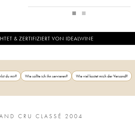
TET & ZERTIFIZIERT VON IDEALWINE
lst du mir?
Wie sollte ich ihn servieren?
Wie viel kostet mich der Versand?
CHÂTEAU PONTET CANET 5ÈME GRAND CRU CLASSÉ 2004