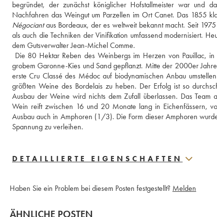
begründet, der zunächst königlicher Hofstallmeister war und 
Négociant
 aus Bordeaux, der es weltweit bekannt macht. Seit 1975 
als auch die Techniken der Vinifikation umfassend modernisiert. H
dem Gutsverwalter Jean-Michel Comme.
 Die 80 Hektar Reben des Weinbergs im Herzen von Pauillac, in u
grobem Garonne-Kies und Sand gepflanzt. Mitte der 2000er Jahre in
erste Cru Classé des Médoc auf biodynamischen Anbau umstellen.
größten Weine des Bordelais zu heben. Der Erfolg ist so durchs
Ausbau der Weine wird nichts dem Zufall überlassen. Das Team arb
Wein reift zwischen 16 und 20 Monate lang in Eichenfässern, von
Ausbau auch in Amphoren (1/3). Die Form dieser Amphoren wurde i
Spannung zu verleihen.
DETAILLIERTE EIGENSCHAFTEN
Haben Sie ein Problem bei diesem Posten festgestellt?
Melden
ÄHNLICHE POSTEN