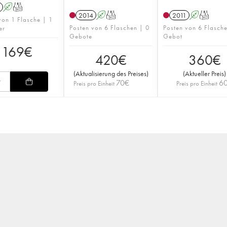
A
T
2014
A
T
2011
A
T
von 1 Flasche | 1
Posten von 6 Flaschen | 0
Posten von 6 Flasch
er
Gebote
Gebot
169
€
420
€
360
€
(
Aktualisierung des Preises
)
(
Aktueller Preis
)
70
€
6
Preis pro Einheit
Preis pro Einheit