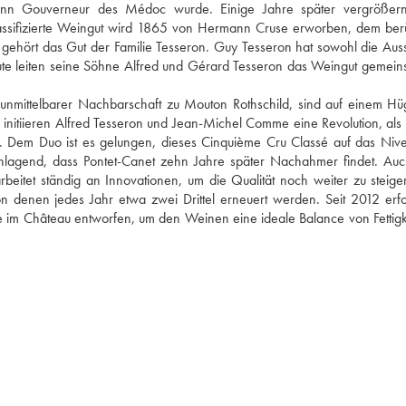
dann Gouverneur des Médoc wurde. Einige Jahre später vergrößern
gehört das Gut der Familie Tesseron. Guy Tesseron hat sowohl die Ausst
eute leiten seine Söhne Alfred und Gérard Tesseron das Weingut gemeins
nmittelbarer Nachbarschaft zu Mouton Rothschild, sind auf einem Hüg
itiieren Alfred Tesseron und Jean-Michel Comme eine Revolution, als s
 Dem Duo ist es gelungen, dieses Cinquième Cru Classé auf das Nive
chlagend, dass Pontet-Canet zehn Jahre später Nachahmer findet. Auc
eitet ständig an Innovationen, um die Qualität noch weiter zu steiger
 denen jedes Jahr etwa zwei Drittel erneuert werden. Seit 2012 erfol
m Château entworfen, um den Weinen eine ideale Balance von Fettigke