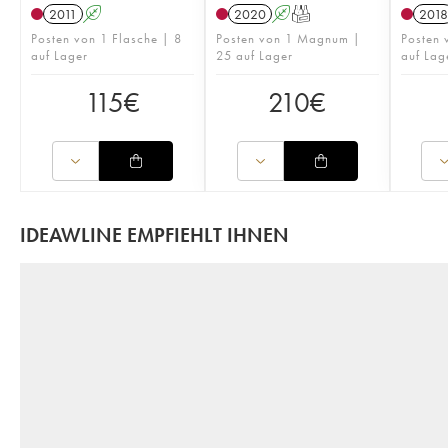
2011
A
2020
A
T
2018
Posten von 1 Flasche | 8
Posten von 1 Magnum |
Posten 
auf Lager
25 auf Lager
auf Lag
115
€
210
€
IDEAWLINE EMPFIEHLT IHNEN