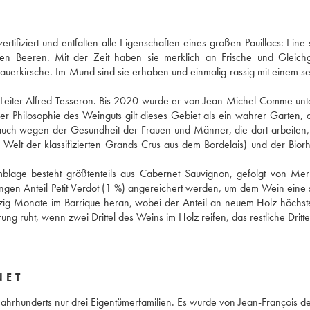
ifiziert und entfalten alle Eigenschaften eines großen Pauillacs: Eine 
 Beeren. Mit der Zeit haben sie merklich an Frische und Gleichg
rkirsche. Im Mund sind sie erhaben und einmalig rassig mit einem sei
eiter Alfred Tesseron. Bis 2020 wurde er von Jean-Michel Comme unters
 Philosophie des Weinguts gilt dieses Gebiet als ein wahrer Garten, d
auch wegen der Gesundheit der Frauen und Männer, die dort arbeiten,
 Welt der klassifizierten Grands Crus aus dem Bordelais) und der Biorh
mblage besteht größtenteils aus Cabernet Sauvignon, gefolgt von Merl
ngen Anteil Petit Verdot (1 %) angereichert werden, um dem Wein eine 
zig Monate im Barrique heran, wobei der Anteil an neuem Holz höchste
g ruht, wenn zwei Drittel des Weins im Holz reifen, das restliche Drittel
NET
ahrhunderts nur drei Eigentümerfamilien. Es wurde von Jean-François de 