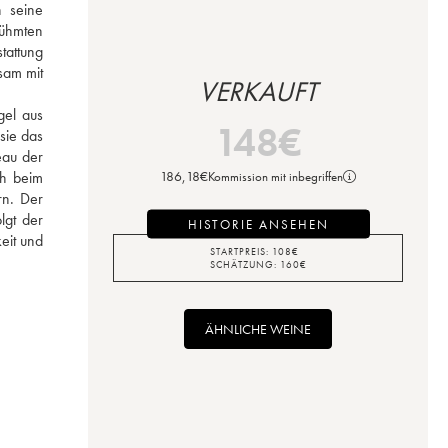
 seine 
attung 
am mit 
VERKAUFT
el aus 
148
€
ie das 
au der 
h beim 
186,18
€
Kommission mit inbegriffen
n. Der 
gt der 
HISTORIE ANSEHEN
it und 
STARTPREIS:
108
€
SCHÄTZUNG:
160
€
ÄHNLICHE WEINE