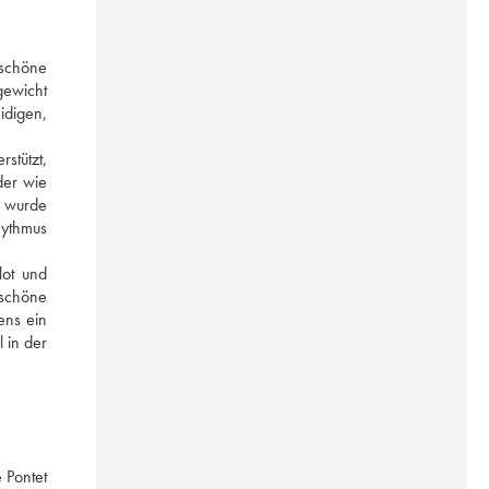
schöne 
ewicht 
digen, 
tützt, 
er wie 
 wurde 
ythmus 
ot und 
schöne 
ns ein 
 in der 
Pontet 