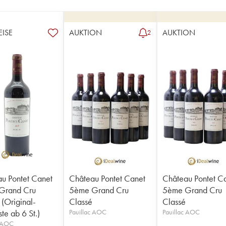
EISE
AUKTION
AUKTION
2
u Pontet Canet
Château Pontet Canet
Château Pontet C
Grand Cru
5ème Grand Cru
5ème Grand Cru
 (Original-
Classé
Classé
te ab 6 St.)
Pauillac AOC
Pauillac AOC
c AOC