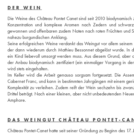
DER WEIN
Die Weine des Château Pontet Canet sind seit 2010 biodynamisch zert
Konzentration und komplexe Aromen nach Zedern und schwarzen
gewonnen und offenbaren zudem Noten nach roten Früchten und Saue
nahezu burgundischen Anklang.
Seine erfolgreichen Weine verdankt das Weingut vor allem seinem L
der dann wiederum durch Mathieu Bessonnet abgelöst wurde. In der
ein Kind liebevoll umsorgt werden muss. Aus diesem Grund, aber 
der Anbau biodynamisch zertifiziert (ein einmaliger Vorgang in der
wird stets eingehalten.
Im Keller wird die Arbeit genauso sorgsam fortgesetzt. Die Asse
Cabernet Franc, und kann in bestimmten Jahrgängen mit einem geri
Komplexität zu verleihen. Zudem reift der Wein sechzehn bis zwan
Drittel beträgt. Nach einer kleinen, aber nicht unbedeutenden Neuerun
Amphore.  
DAS WEINGUT CHÂTEAU PONTET-CA
Château Pontet-Canet hatte seit seiner Gründung zu Beginn des 17. J