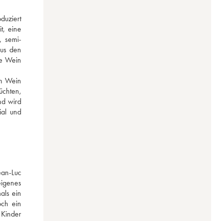
uziert 
, eine 
, semi-
us den 
e Wein 
n Wein 
chten, 
d wird 
al und 
an-Luc 
igenes 
ls ein 
ch ein 
Kinder 