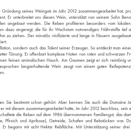
r Gründung seines Weinguts im Jahr 2012 zusammengearbeitet hat, prod
. Er unterbreitet uns diesen Wein, unterstützt von seinem Sohn Benoit
len angebaut werden. Die Reben profitieren besonders vom lokalen
en dazu angeregt, die für ihr Wachstum notwendigen Nährstoffe tief a
hm zu ziehen. Der minutiös vinifizierte und lange in Fässern ausgebaut
ert. 
ellation, sondern auch das Talent seiner Erzeuger. So entdeckt man eine
oletter Tönung. Er offenbart komplexe Noten von roten und schwarzen Frü
inen feinen animalischen Hauch. Am Gaumen zeigt er sich reintönig un
sgesprochen langanhaltende Wein zeugt von einem guten Reifepotenzi
en.
en Sie bestimmt schon gehört. Aber kennen Sie auch die Domaine Je
er mit diesem zusammengearbeitet hatte, im Jahr 2012 beschloss, sein e
schaftete die Reben auf dem 1986 übernommenen Familiengut, das dama
che, Pfirsich und Aprikose), Getreide, Schafen und Rebstöcken war. Do
. Er begann mit acht Hektar Rebfläche. Mit Unterstützung seiner drei 