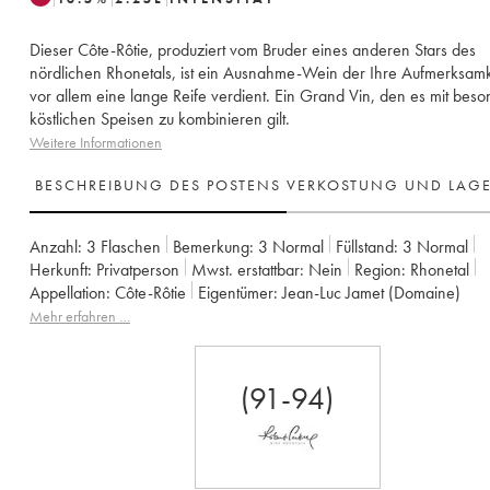
Dieser Côte-Rôtie, produziert vom Bruder eines anderen Stars des
nördlichen Rhonetals, ist ein Ausnahme-Wein der Ihre Aufmerksamk
vor allem eine lange Reife verdient. Ein Grand Vin, den es mit beso
köstlichen Speisen zu kombinieren gilt.
Weitere Informationen
BESCHREIBUNG DES POSTENS
VERKOSTUNG UND LAG
Anzahl:
3 Flaschen
Bemerkung:
3 Normal
Füllstand:
3
Normal
Herkunft:
privatperson
Mwst. erstattbar:
nein
Region:
Rhonetal
Appellation:
Côte-Rôtie
Eigentümer:
Jean-Luc Jamet (Domaine)
Mehr erfahren …
(91-94)