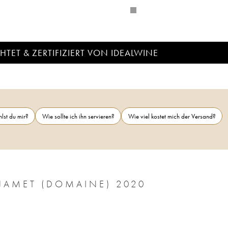
TET & ZERTIFIZIERT VON IDEALWINE
lst du mir?
Wie sollte ich ihn servieren?
Wie viel kostet mich der Versand?
 JAMET (DOMAINE) 2020