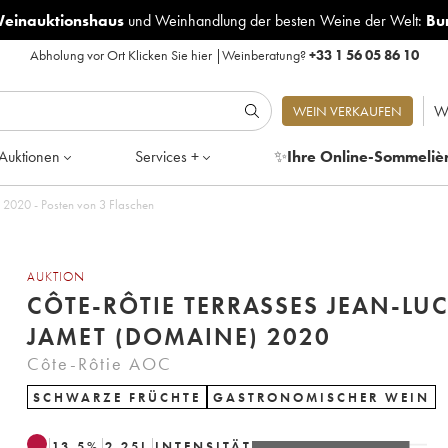
Weinauktionshaus
und
Weinhandlung der besten Weine der Welt:
Bu
Abholung vor Ort
Klicken Sie hier
|
Weinberatung?
+33 1 56 05 86 10
W
WEIN VERKAUFEN
Auktionen
Services +
✨
Ihre Online-Sommeliè
 2020 - Posten von 3 Flaschen
AUKTION
CÔTE-RÔTIE TERRASSES JEAN-LU
JAMET (DOMAINE) 2020
Côte-Rôtie AOC
SCHWARZE FRÜCHTE
GASTRONOMISCHER WEIN
13.5
%
2.25
L
INTENSITÄT