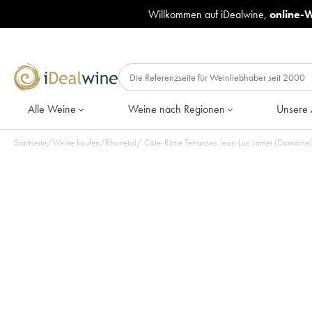
Willkommen auf iDealwine,
online-
Alle Weine
Weine nach Regionen
Unsere 
Startseite
/
Weine kaufen
/
Rhonetal
/
Côte-Rôtie Terrasses Jean-Luc Jamet (Domaine)