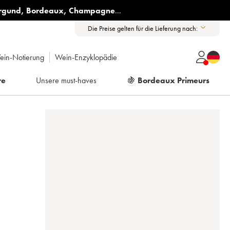
rgund
,
Bordeaux
,
Champagne
...
Die Preise gelten für die Lieferung nach:
ein-Notierung
Wein-Enzyklopädie
re
Unsere must-haves
🍇
Bordeaux Primeurs
C