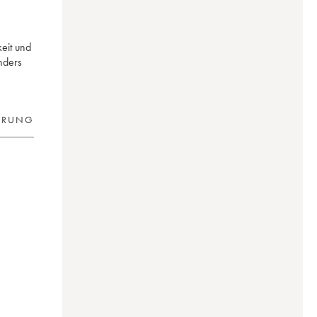
eit und
nders
ERUNG