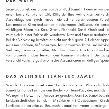
DER WEIN
Jean-Luc Jamet, der Bruder von Jean-Paul Jamet mit dem er vor de
einen bemerkenswerten Côte-Rôtie der Ihre Aufmerksamkeit verdient
Assemblage aus Syrah-Trauben die auf 13 verschiedenen Parzel
kontinentalen Klima und seinen mediterranen Einflüssen. Sie werd
vielfältigen Böden aus Kalk, Granit, Eisenoxid, Sand, Gneis und Le
zeigt sich in einer Palette die wundervoll Kraft und Finesse ausbalanci
Bei der Verkostung bestätigt er nicht nur den guten Ruf dieser App
mit einer schönen, tief rubinroten, fast schwarzen Farbe und mit vi
Veilchen, Gewürzen, Pfeffer, Moschus, Humus, Lakritz, Zimt und e
von präsenten, aber feinkörnigen Tanninen strukturiert. Der au
verspricht köstliche gastronomische Assoziationen mit deftigen Speis
DAS WEINGUT JEAN-LUC JAMET
Von der Domaine Jamet, dem Star des nördlichen Rhônetals, hab
Jamet? Er handelt sich um den Bruder von Jean-Paul, der, nachdem 
Weingut im Herzen von Ampuis zu gründen. Jean-Luc Jamet bewirt
landwirtschaftlicher Betrieb in Mischkultur mit Obstbäumen (Kirs
Familienstreit veranlasste ihn, noch einmal von vorne anzufangen