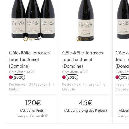
Côte-Rôtie Terrasses
Côte-Rôtie Terrasses
Côte-R
Jean-Luc Jamet
Jean-Luc Jamet
Jean-L
(Domaine)
(Domaine)
(Doma
Côte-Rôtie AOC
Côte-Rôtie AOC
Côte-Rô
2020
2020
202
Posten von 3 Flaschen | 1
Posten von 1 Flasche | 0
Posten 
Gebot
Gebote
Gebote
120
€
45
€
(
Aktueller Preis
)
(
Aktualisierung des Preises
)
(
Aktual
40
€
Preis pro Einheit
Preis pr