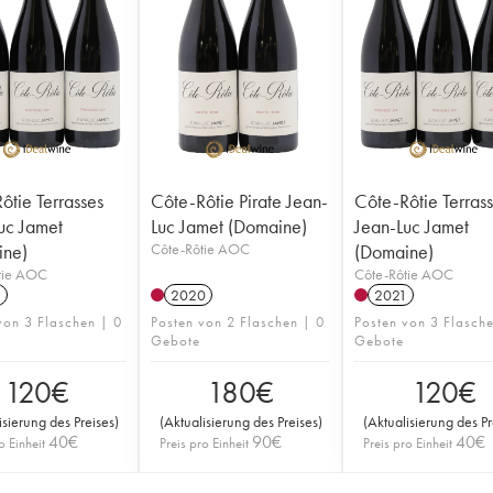
ôtie Terrasses
Côte-Rôtie Pirate Jean-
Côte-Rôtie Terras
uc Jamet
Luc Jamet (Domaine)
Jean-Luc Jamet
ine)
Côte-Rôtie AOC
(Domaine)
tie AOC
Côte-Rôtie AOC
1
2020
2021
von 3 Flaschen | 0
Posten von 2 Flaschen | 0
Posten von 3 Flasch
Gebote
Gebote
120
€
180
€
120
€
isierung des Preises
)
(
Aktualisierung des Preises
)
(
Aktualisierung des Pr
40
€
90
€
40
€
o Einheit
Preis pro Einheit
Preis pro Einheit