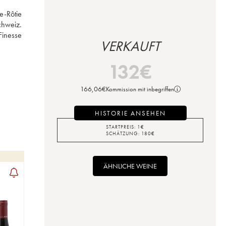
-Rôtie 
hweiz. 
inesse 
VERKAUFT
132
€
166,06
€
Kommission mit inbegriffen
HISTORIE ANSEHEN
STARTPREIS:
1
€
SCHÄTZUNG:
180
€
ÄHNLICHE WEINE