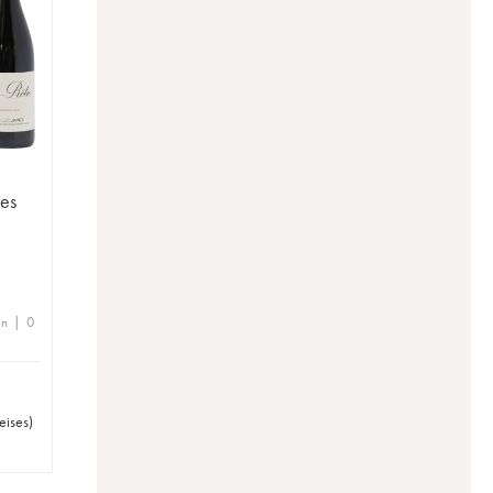
ses
en | 0
eises
)