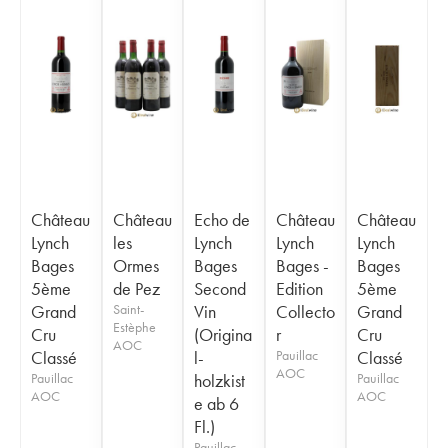
Château
Château
Echo de
Château
Château
Lynch
les
Lynch
Lynch
Lynch
Bages
Ormes
Bages
Bages -
Bages
5ème
de Pez
Second
Edition
5ème
Grand
Saint-
Vin
Collecto
Grand
Estèphe
Cru
(Origina
r
Cru
AOC
Classé
l-
Pauillac
Classé
AOC
Pauillac
holzkist
Pauillac
AOC
AOC
e ab 6
Fl.)
Pauillac