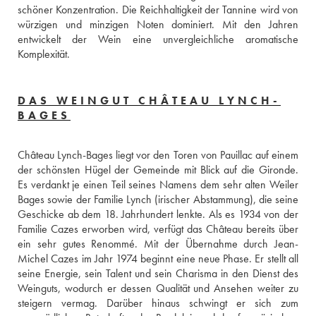
schöner Konzentration. Die Reichhaltigkeit der Tannine wird von 
würzigen und minzigen Noten dominiert. Mit den Jahren 
entwickelt der Wein eine unvergleichliche aromatische 
Komplexität.
DAS WEINGUT CHÂTEAU LYNCH-
BAGES
Château Lynch-Bages liegt vor den Toren von Pauillac auf einem 
der schönsten Hügel der Gemeinde mit Blick auf die Gironde. 
Es verdankt je einen Teil seines Namens dem sehr alten Weiler 
Bages sowie der Familie Lynch (irischer Abstammung), die seine 
Geschicke ab dem 18. Jahrhundert lenkte. Als es 1934 von der 
Familie Cazes erworben wird, verfügt das Château bereits über 
ein sehr gutes Renommé. Mit der Übernahme durch Jean-
Michel Cazes im Jahr 1974 beginnt eine neue Phase. Er stellt all 
seine Energie, sein Talent und sein Charisma in den Dienst des 
Weinguts, wodurch er dessen Qualität und Ansehen weiter zu 
steigern vermag. Darüber hinaus schwingt er sich zum 