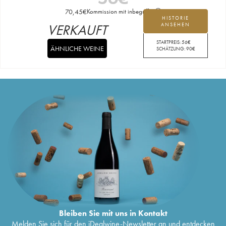
70,45
€
Kommission mit inbegriffen
HISTORIE
VERKAUFT
ANSEHEN
STARTPREIS:
56
€
ÄHNLICHE WEINE
SCHÄTZUNG:
90
€
Bleiben Sie mit uns in Kontakt
Melden Sie sich für den iDealwine-Newsletter an und entdecken