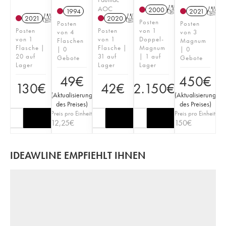
AOC
2000
T
1994
2021
T
2021
T
2020
T
Posten
Posten
Posten
Posten
Posten
von 1
von 4
von 3
von 1
von 1
Doppel-
Flaschen
Magnum
Flasche |
Flasche |
Magnum
| 0
| 0
20 auf
31 auf
| 1 auf
Gebote
Gebote
Lager
Lager
Lager
49
€
450
€
130
€
42
€
2.150
€
(
Aktualisierung
(
Aktualisierung
des Preises
)
des Preises
)
Preis pro Einheit
Preis pro Einheit
12,25
€
150
€
IDEAWLINE EMPFIEHLT IHNEN