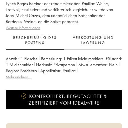
Lynch Bages ist einer der renommiertesten Pauillac-Weine,
kraftvoll, strukturiert und verführerisch zugleich. Er wurde von
Jean-Michel Cazes, dem unermüdlichen Botschafter der
Bordeaux-Weine, an die Spitze gebracht.
Weitere Informationen
BESCHREIBUNG DES
VERKOSTUNG UND
POSTENS
LAGERUNG
Anzahl:
1 Flasche
Bemerkung:
1 Etikett leicht markiert
Füllstand:
1
Mid shoulder
Herkunft:
privatperson
Mwst. erstattbar:
nein
Region:
Bordeaux
Appellation:
Pauillac
Klassifizierung:
5ème Grand Cru Classé
Mehr erfahren …
Eigentümer:
Famille Cazes
KONTROLLIERT, BEGUTACHTET &
ZERTIFIZIERT VON IDEALWINE