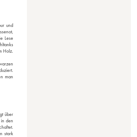
ur und 
senot, 
e Lese 
ltanks 
 Holz. 
warzen 
ziert. 
en man 
t über 
in den 
aftet. 
 stark 