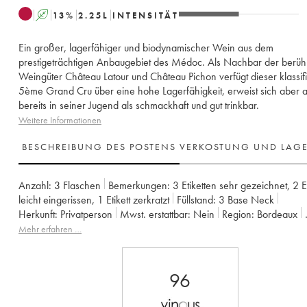
A
13
%
2.25
L
INTENSITÄT
Ein großer, lagerfähiger und biodynamischer Wein aus dem
prestigeträchtigen Anbaugebiet des Médoc. Als Nachbar der berü
Weingüter Château Latour und Château Pichon verfügt dieser klassifi
5ème Grand Cru über eine hohe Lagerfähigkeit, erweist sich aber 
bereits in seiner Jugend als schmackhaft und gut trinkbar.
Weitere Informationen
BESCHREIBUNG DES POSTENS
VERKOSTUNG UND LAG
Anzahl:
3 Flaschen
Bemerkungen:
3 Etiketten sehr gezeichnet
,
2 E
leicht eingerissen
,
1 Etikett zerkratzt
Füllstand:
3
Base Neck
Herkunft:
privatperson
Mwst. erstattbar:
nein
Region:
Bordeaux
Appellation:
Pauillac
Klassifizierung:
5ème Grand Cru Classé
Mehr erfahren …
Eigentümer:
Claire Villars-Lurton
96