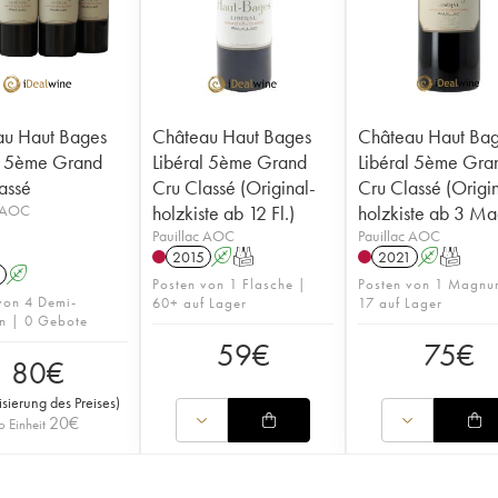
au Haut Bages
Château Haut Bages
Château Haut Ba
l 5ème Grand
Libéral 5ème Grand
Libéral 5ème Gra
assé
Cru Classé (Original-
Cru Classé (Origi
c AOC
holzkiste ab 12 Fl.)
holzkiste ab 3 Ma
Pauillac AOC
Pauillac AOC
2015
A
T
2021
A
T
A
Posten von 1 Flasche |
Posten von 1 Magnu
von 4 Demi-
60+ auf Lager
17 auf Lager
n | 0 Gebote
59
€
75
€
80
€
isierung des Preises
)
20
€
o Einheit