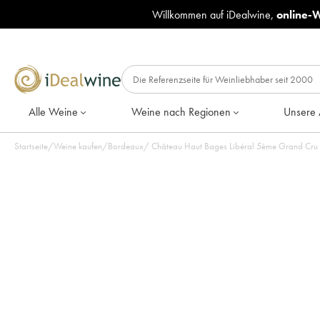
Willkommen auf iDealwine,
online-
Alle Weine
Weine nach Regionen
Unsere 
Startseite
/
Weine kaufen
/
Bordeaux
/