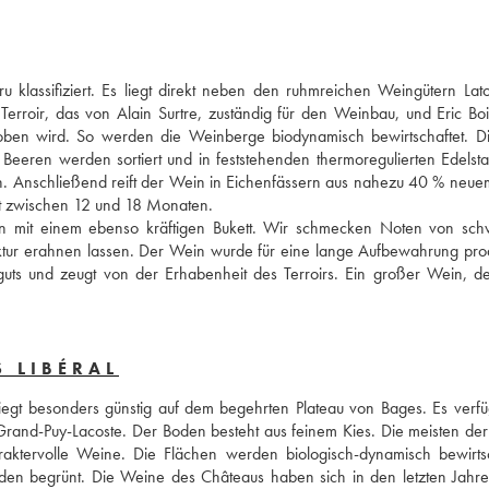
lassifiziert. Es liegt direkt neben den ruhmreichen Weingütern Lato
Terroir, das von Alain Surtre, zuständig für den Weinbau, und Eric Bois
hoben wird. So werden die Weinberge biodynamisch bewirtschaftet. Di
Beeren werden sortiert und in feststehenden thermoregulierten Edelstah
. Anschließend reift der Wein in Eichenfässern aus nahezu 40 % neuem
kt zwischen 12 und 18 Monaten. 
ein mit einem ebenso kräftigen Bukett. Wir schmecken Noten von sch
uktur erahnen lassen. Der Wein wurde für eine lange Aufbewahrung produ
uts und zeugt von der Erhabenheit des Terroirs. Ein großer Wein, d
 LIBÉRAL
liegt besonders günstig auf dem begehrten Plateau von Bages. Es verfüg
rand-Puy-Lacoste. Der Boden besteht aus feinem Kies. Die meisten der 
tervolle Weine. Die Flächen werden biologisch-dynamisch bewirtsch
den begrünt. Die Weine des Châteaus haben sich in den letzten Jahren