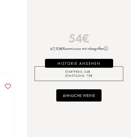
54
€
67,93
€
Kommission mit inbegriffen
HISTORIE ANSEHEN
STARTPREIS:
54
€
SCHÄTZUNG:
75
€
ÄHNLICHE WEINE