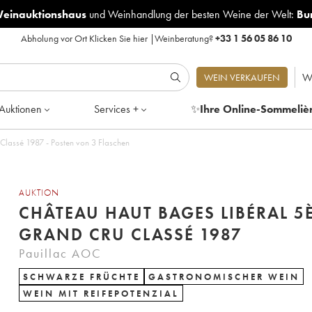
Weinauktionshaus
und
Weinhandlung der besten Weine der Welt:
Bu
Abholung vor Ort
Klicken Sie hier
|
Weinberatung?
+33 1 56 05 86 10
W
WEIN VERKAUFEN
Auktionen
Services +
✨
Ihre Online-Sommeliè
Château Haut Bages Libéral 5ème Grand Cru Classé 1987 - Posten von 3 Flaschen
AUKTION
CHÂTEAU HAUT BAGES LIBÉRAL 5
GRAND CRU CLASSÉ 1987
Pauillac AOC
SCHWARZE FRÜCHTE
GASTRONOMISCHER WEIN
WEIN MIT REIFEPOTENZIAL