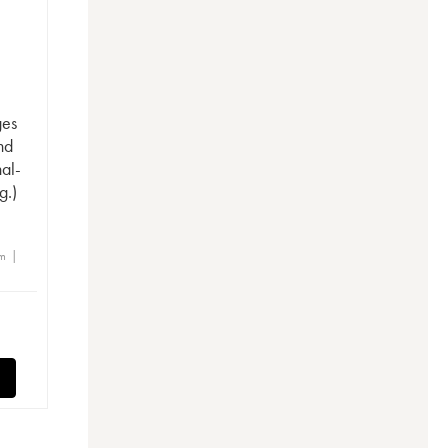
ges
nd
nal-
g.)
m |