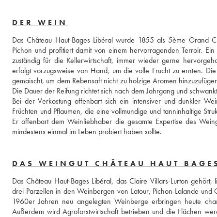
DER WEIN
Das Château Haut-Bages Libéral wurde 1855 als 5ème Grand Cru k
Pichon und profitiert damit von einem hervorragenden Terroir. Ein 
zuständig für die Kellerwirtschaft, immer wieder gerne hervorge
erfolgt vorzugsweise von Hand, um die volle Frucht zu ernten. Die 
gemaischt, um dem Rebensaft nicht zu holzige Aromen hinzuzufügen
Die Dauer der Reifung richtet sich nach dem Jahrgang und schwan
Bei der Verkostung offenbart sich ein intensiver und dunkler W
Früchten und Pflaumen, die eine vollmundige und tanninhaltige Str
Er offenbart dem Weinliebhaber die gesamte Expertise des Weing
mindestens einmal im Leben probiert haben sollte.
DAS WEINGUT CHÂTEAU HAUT BAGES
Das Château Haut-Bages Libéral, das Claire Villars-Lurton gehört, 
drei Parzellen in den Weinbergen von Latour, Pichon-Lalande und G
1960er Jahren neu angelegten Weinberge erbringen heute charak
Außerdem wird Agroforstwirtschaft betrieben und die Flächen wer