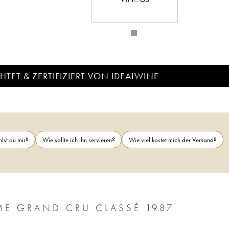
TET & ZERTIFIZIERT VON IDEALWINE
lst du mir?
Wie sollte ich ihn servieren?
Wie viel kostet mich der Versand?
CHÂTEAU HAUT BAGES LIBÉRAL 5ÈME GRAND CRU CLASSÉ 1987