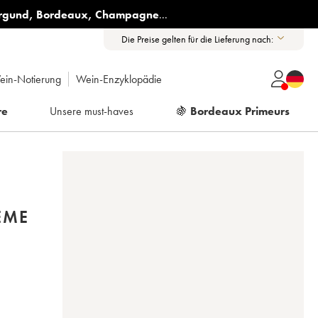
rgund
,
Bordeaux
,
Champagne
...
Die Preise gelten für die Lieferung nach:
ein-Notierung
Wein-Enzyklopädie
re
Unsere must-haves
🍇
Bordeaux Primeurs
ÈME