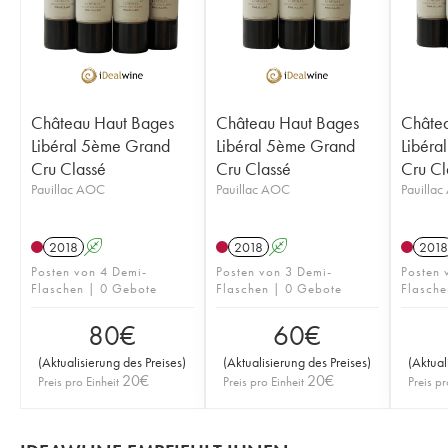
Château Haut Bages
Château Haut Bages
Châte
Libéral 5ème Grand
Libéral 5ème Grand
Libéra
Cru Classé
Cru Classé
Cru Cl
Pauillac AOC
Pauillac AOC
Pauilla
2018
A
2018
A
2018
Posten von 4 Demi-
Posten von 3 Demi-
Posten 
Flaschen | 0 Gebote
Flaschen | 0 Gebote
Flasche
80
€
60
€
(
Aktualisierung des Preises
)
(
Aktualisierung des Preises
)
(
Aktual
20
€
20
€
Preis pro Einheit
Preis pro Einheit
Preis pr