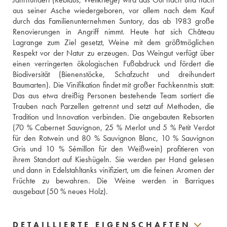
aus seiner Asche wiedergeboren, vor allem nach dem Kauf 
durch das Familienunternehmen Suntory, das ab 1983 große 
Renovierungen in Angriff nimmt. Heute hat sich Château 
Lagrange zum Ziel gesetzt, Weine mit dem größtmöglichen 
Respekt vor der Natur zu erzeugen. Das Weingut verfügt über 
einen verringerten ökologischen Fußabdruck und fördert die 
Biodiversität (Bienenstöcke, Schafzucht und dreihundert 
Baumarten). Die Vinifikation findet mit großer Fachkenntnis statt: 
Das aus etwa dreißig Personen bestehende Team sortiert die 
Trauben nach Parzellen getrennt und setzt auf Methoden, die 
Tradition und Innovation verbinden. Die angebauten Rebsorten 
(70 % Cabernet Sauvignon, 25 % Merlot und 5 % Petit Verdot 
für den Rotwein und 80 % Sauvignon Blanc, 10 % Sauvignon 
Gris und 10 % Sémillon für den Weißwein) profitieren von 
ihrem Standort auf Kieshügeln. Sie werden per Hand gelesen 
und dann in Edelstahltanks vinifiziert, um die feinen Aromen der 
Früchte zu bewahren. Die Weine werden in Barriques 
ausgebaut (50 % neues Holz).
DETAILLIERTE EIGENSCHAFTEN