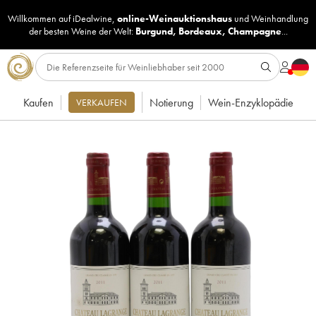
Willkommen auf iDealwine,
online-Weinauktionshaus
und
Weinhandlung
der besten Weine der Welt:
Burgund
,
Bordeaux
,
Champagne
...
Kaufen
Notierung
Wein-Enzyklopädie
VERKAUFEN