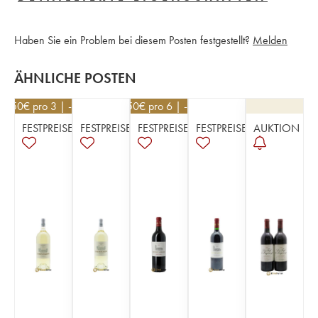
Haben Sie ein Problem bei diesem Posten festgestellt?
Melden
ÄHNLICHE POSTEN
40,50
€
pro 3 | -10%
40,50
€
pro 6 | -10%
FESTPREISE
FESTPREISE
FESTPREISE
FESTPREISE
AUKTION