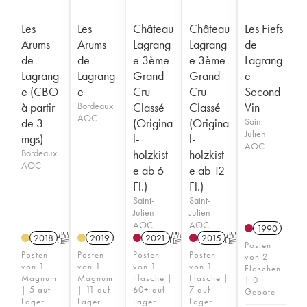
Les
Les
Château
Château
Les Fiefs
Arums
Arums
Lagrang
Lagrang
de
de
de
e 3ème
e 3ème
Lagrang
Lagrang
Lagrang
Grand
Grand
e
e (CBO
e
Cru
Cru
Second
à partir
Bordeaux
Classé
Classé
Vin
AOC
de 3
(Origina
(Origina
Saint-
Julien
mgs)
l-
l-
AOC
Bordeaux
holzkist
holzkist
AOC
e ab 6
e ab 12
Fl.)
Fl.)
Saint-
Saint-
Julien
Julien
AOC
AOC
1990
2018
T
2019
2021
T
2015
T
Posten
Posten
Posten
Posten
Posten
von 2
von 1
von 1
von 1
von 1
Flaschen
Magnum
Magnum
Flasche |
Flasche |
| 0
| 5 auf
| 11 auf
60+ auf
7 auf
Gebote
Lager
Lager
Lager
Lager