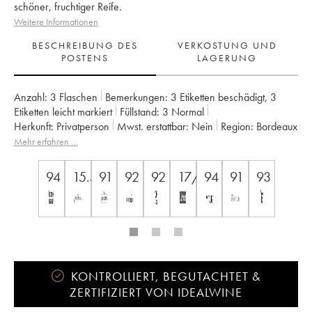
schöner, fruchtiger Reife.
Weitere Informationen
BESCHREIBUNG DES
VERKOSTUNG UND
POSTENS
LAGERUNG
Anzahl:
3 Flaschen
Bemerkungen:
3 Etiketten beschädigt
,
3
Etiketten leicht markiert
Füllstand:
3
Normal
Herkunft:
privatperson
Mwst. erstattbar:
nein
Region:
Bordeaux
Appellation:
Saint-Julien
Mehr erfahren …
Klassifizierung:
3ème Grand Cru Classé
Eigentümer:
Suntory
94
15.5
91
92
92
17/20
94
91
93
KONTROLLIERT, BEGUTACHTET &
ZERTIFIZIERT VON IDEALWINE