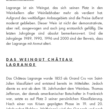
Lagrange ist ein Weingut, das sich seinen Platz in den 
Weinkellern aller Weinliebhaber mehr als verdient hat. 
Aufgrund des weitläufigen Anbaugebiets sind die Preise äußerst 
moderat geblieben. Dieser Wein ist nicht der demonstrativste, 
aber reif, ausgewogen und auch jung erstaunlich gefällig. Die 
letzten Jahrgänge sind absolut bemerkenswert. Und die 
Jahrgänge 1989, 1990, 1996 und 2000 sind der Beweis, dass 
der Lagrange mit Anmut altert.
DAS WEINGUT CHÂTEAU
LAGRANGE
Das Château Lagrange wurde 1855 als Grand Cru von Saint-
Julien klassifiziert und entstand bereits im Mittelalter. Jedoch 
diente es erst ab dem 18. Jahrhundert dem Weinbau. Thomas 
Jefferson, der damals amerikanischer Botschafter in Frankreich 
war, setzte es auf Platz 3 seiner persönlichen Klassifizierung. 
Nach einer von Krisen geprägten Phase im 19. und 20. 
Jahrhundert (Reblaus, Weltkriege) wird das Gut nach und nach 