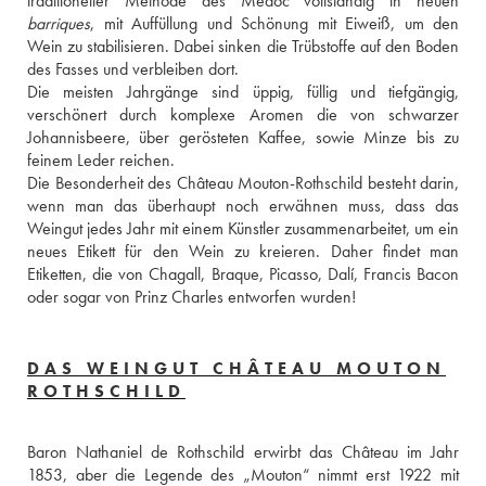
barriques
, mit Auffüllung und Schönung mit Eiweiß, um den 
Wein zu stabilisieren. Dabei sinken die Trübstoffe auf den Boden 
des Fasses und verbleiben dort. 
Die meisten Jahrgänge sind üppig, füllig und tiefgängig, 
verschönert durch komplexe Aromen die von schwarzer 
Johannisbeere, über gerösteten Kaffee, sowie Minze bis zu 
feinem Leder reichen. 
Die Besonderheit des Château Mouton-Rothschild besteht darin, 
wenn man das überhaupt noch erwähnen muss, dass das 
Weingut jedes Jahr mit einem Künstler zusammenarbeitet, um ein 
neues Etikett für den Wein zu kreieren. Daher findet man 
Etiketten, die von Chagall, Braque, Picasso, Dalí, Francis Bacon 
oder sogar von Prinz Charles entworfen wurden!
DAS WEINGUT CHÂTEAU MOUTON
ROTHSCHILD
Baron Nathaniel de Rothschild erwirbt das Château im Jahr 
1853, aber die Legende des „Mouton“ nimmt erst 1922 mit 