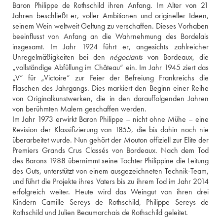
Baron Philippe de Rothschild ihren Anfang. Im Alter von 21 
Jahren beschließt er, voller Ambitionen und origineller Ideen, 
seinem Wein weltweit Geltung zu verschaffen. Dieses Vorhaben 
beeinflusst von Anfang an die Wahrnehmung des Bordelais 
insgesamt. Im Jahr 1924 führt er, angesichts zahlreicher 
Unregelmäßigkeiten bei den 
négociants
 von Bordeaux, die 
„vollständige Abfüllung im Château“ ein. Im Jahr 1945 ziert das 
„V“ für „Victoire“ zur Feier der Befreiung Frankreichs die 
Flaschen des Jahrgangs. Dies markiert den Beginn einer Reihe 
von Originalkunstwerken, die in den darauffolgenden Jahren 
von berühmten Malern geschaffen werden.
Im Jahr 1973 erwirkt Baron Philippe – nicht ohne Mühe – eine 
Revision der Klassifizierung von 1855, die bis dahin noch nie 
überarbeitet wurde. Nun gehört der Mouton offiziell zur Elite der 
Premiers Grands Crus Classés von Bordeaux. Nach dem Tod 
des Barons 1988 übernimmt seine Tochter Philippine die Leitung 
des Guts, unterstützt von einem ausgezeichneten Technik-Team, 
und führt die Projekte ihres Vaters bis zu ihrem Tod im Jahr 2014 
erfolgreich weiter. Heute wird das Weingut von ihren drei 
Kindern Camille Sereys de Rothschild, Philippe Sereys de 
Rothschild und Julien Beaumarchais de Rothschild geleitet.