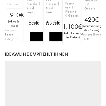
Flaschen
Posten
Flasche |
Flasche |
Gebote
| 0
von 1
9 auf
6 auf
Gebote
Flasche |
Lager
Lager
1.910
€
0 Gebote
420
€
85
€
625
€
(
Aktueller
1.100
€
Preis
)
(
Aktualisierung
Preis pro
des Preises
)
(
Aktualisierung
Einheit
Preis pro Einheit
des Preises
)
636,67
€
140
€
IDEAWLINE EMPFIEHLT IHNEN