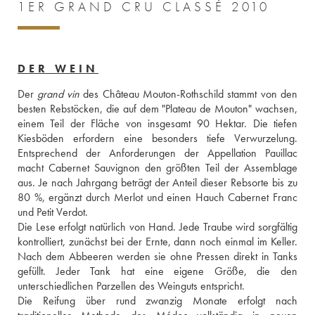
1ER GRAND CRU CLASSÉ 2010
DER WEIN
Der 
grand vin
 des Château Mouton-Rothschild stammt von den 
besten Rebstöcken, die auf dem "Plateau de Mouton" wachsen, 
einem Teil der Fläche von insgesamt 90 Hektar. Die tiefen 
Kiesböden erfordern eine besonders tiefe Verwurzelung. 
Entsprechend der Anforderungen der Appellation Pauillac 
macht Cabernet Sauvignon den größten Teil der Assemblage 
aus. Je nach Jahrgang beträgt der Anteil dieser Rebsorte bis zu 
80 %, ergänzt durch Merlot und einen Hauch Cabernet Franc 
und Petit Verdot. 
Die Lese erfolgt natürlich von Hand. Jede Traube wird sorgfältig 
kontrolliert, zunächst bei der Ernte, dann noch einmal im Keller. 
Nach dem Abbeeren werden sie ohne Pressen direkt in Tanks 
gefüllt. Jeder Tank hat eine eigene Größe, die den 
unterschiedlichen Parzellen des Weinguts entspricht. 
Die Reifung über rund zwanzig Monate erfolgt nach 