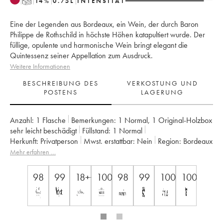
T
14
%
0.75
L
INTENSITÄT
Eine der Legenden aus Bordeaux, ein Wein, der durch Baron
Philippe de Rothschild in höchste Höhen katapultiert wurde. Der
füllige, opulente und harmonische Wein bringt elegant die
Quintessenz seiner Appellation zum Ausdruck.
Weitere Informationen
BESCHREIBUNG DES
VERKOSTUNG UND
POSTENS
LAGERUNG
Anzahl:
1 Flasche
Bemerkungen:
1 Normal
,
1 Original-Holzbox
sehr leicht beschädigt
Füllstand:
1
Normal
Herkunft:
privatperson
Mwst. erstattbar:
nein
Region:
Bordeaux
Appellation:
Pauillac
Klassifizierung:
1er Grand Cru Classé
Mehr erfahren …
Eigentümer:
Famille Rothschild
98
99
18++
100
98
99
100
100