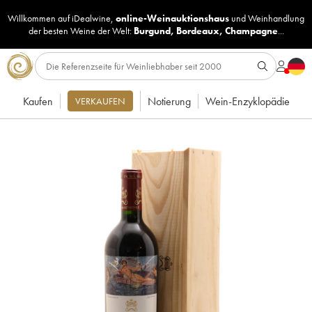
Willkommen auf iDealwine,
online-Weinauktionshaus
und
Weinhandlung
der besten Weine der Welt:
Burgund
,
Bordeaux
,
Champagne
...
Kaufen
Notierung
Wein-Enzyklopädie
VERKAUFEN