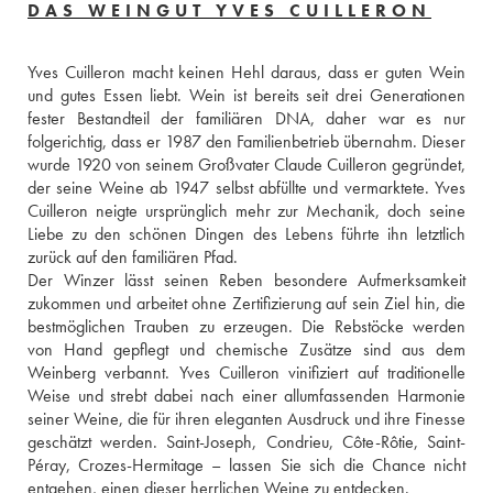
DAS WEINGUT YVES CUILLERON
Yves Cuilleron macht keinen Hehl daraus, dass er guten Wein 
und gutes Essen liebt. Wein ist bereits seit drei Generationen 
fester Bestandteil der familiären DNA, daher war es nur 
folgerichtig, dass er 1987 den Familienbetrieb übernahm. Dieser 
wurde 1920 von seinem Großvater Claude Cuilleron gegründet, 
der seine Weine ab 1947 selbst abfüllte und vermarktete. Yves 
Cuilleron neigte ursprünglich mehr zur Mechanik, doch seine 
Liebe zu den schönen Dingen des Lebens führte ihn letztlich 
zurück auf den familiären Pfad. 
Der Winzer lässt seinen Reben besondere Aufmerksamkeit 
zukommen und arbeitet ohne Zertifizierung auf sein Ziel hin, die 
bestmöglichen Trauben zu erzeugen. Die Rebstöcke werden 
von Hand gepflegt und chemische Zusätze sind aus dem 
Weinberg verbannt. Yves Cuilleron vinifiziert auf traditionelle 
Weise und strebt dabei nach einer allumfassenden Harmonie 
seiner Weine, die für ihren eleganten Ausdruck und ihre Finesse 
geschätzt werden. Saint-Joseph, Condrieu, Côte-Rôtie, Saint-
Péray, Crozes-Hermitage – lassen Sie sich die Chance nicht 
entgehen, einen dieser herrlichen Weine zu entdecken. 