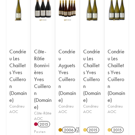
Condrie
Côte-
Condrie
Condrie
Condrie
u Les
Rôtie
u
u Les
u Les
Chaillet
Bonnivi
Ayguets
Chaillet
Chaillet
s Yves
ères
Yves
s Yves
s Yves
Cuillero
Yves
Cuillero
Cuillero
Cuillero
n
Cuillero
n
n
n
(Domain
n
(Domain
(Domain
(Domain
e)
(Domain
e)
e)
e)
Condrieu
e)
Condrieu
Condrieu
Condrieu
AOC
AOC
AOC
AOC
Côte-Rôtie
AOC
2015
2006
T
2015
2015
Posten