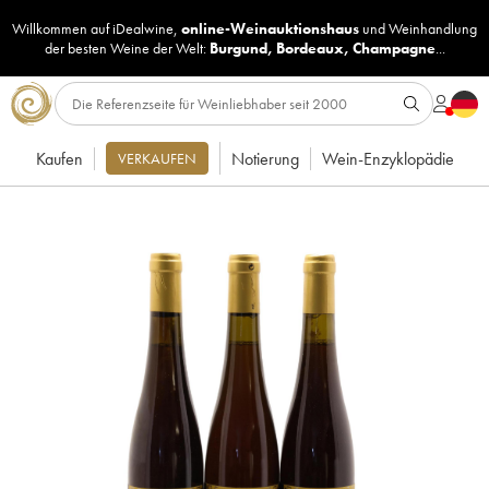
Willkommen auf iDealwine,
online-Weinauktionshaus
und
Weinhandlung
der besten Weine der Welt:
Burgund
,
Bordeaux
,
Champagne
...
Kaufen
Notierung
Wein-Enzyklopädie
VERKAUFEN