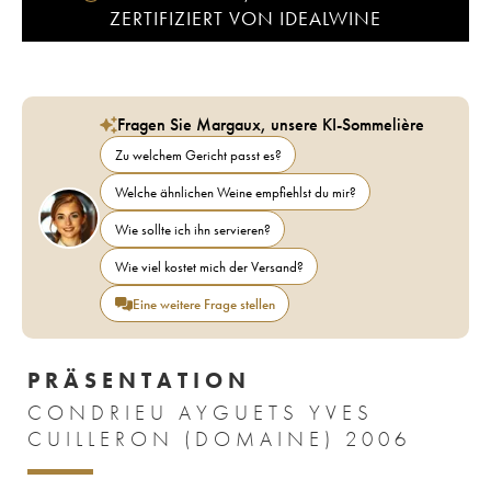
ZERTIFIZIERT VON IDEALWINE
Fragen Sie Margaux, unsere KI-Sommelière
Zu welchem Gericht passt es?
Welche ähnlichen Weine empfiehlst du mir?
Wie sollte ich ihn servieren?
Wie viel kostet mich der Versand?
Eine weitere Frage stellen
PRÄSENTATION
CONDRIEU AYGUETS YVES
CUILLERON (DOMAINE) 2006