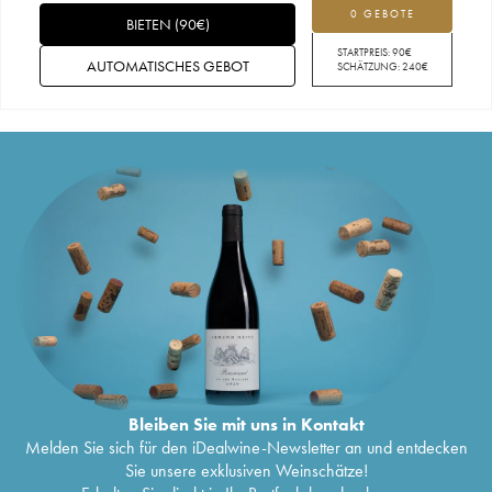
0 GEBOTE
BIETEN
(
90
€
)
STARTPREIS:
90
€
AUTOMATISCHES GEBOT
SCHÄTZUNG:
240
€
Bleiben Sie mit uns in Kontakt
Melden Sie sich für den iDealwine-Newsletter an und entdecken
Sie unsere exklusiven Weinschätze!