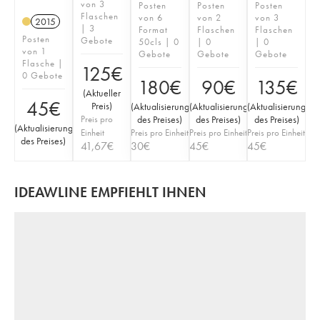
von 3
Posten
Posten
Posten
Flaschen
von 6
von 2
von 3
2015
| 3
Format
Flaschen
Flaschen
Posten
Gebote
50cls | 0
| 0
| 0
von 1
Gebote
Gebote
Gebote
Flasche |
125
€
0 Gebote
180
€
90
€
135
€
(
Aktueller
45
€
Preis
)
(
Aktualisierung
(
Aktualisierung
(
Aktualisierung
Preis pro
des Preises
)
des Preises
)
des Preises
)
(
Aktualisierung
Einheit
Preis pro Einheit
Preis pro Einheit
Preis pro Einheit
des Preises
)
41,67
€
30
€
45
€
45
€
IDEAWLINE EMPFIEHLT IHNEN