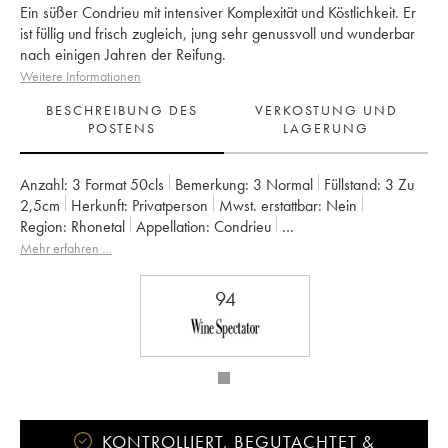
Ein süßer Condrieu mit intensiver Komplexität und Köstlichkeit. Er
ist füllig und frisch zugleich, jung sehr genussvoll und wunderbar
nach einigen Jahren der Reifung.
Weitere Informationen
BESCHREIBUNG DES
VERKOSTUNG UND
POSTENS
LAGERUNG
Anzahl:
3 Format 50cls
Bemerkung:
3 Normal
Füllstand:
3
Zu
2,5cm
Herkunft:
privatperson
Mwst. erstattbar:
nein
Region:
Rhonetal
Appellation:
Condrieu
Eigentümer:
Yves Cuilleron (Domaine)
Mehr erfahren …
94
KONTROLLIERT, BEGUTACHTET &