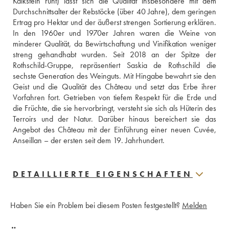
Kalkstein ruht) lässt sich die Qualität insbesondere mit dem 
Durchschnittsalter der Rebstöcke (über 40 Jahre), dem geringen 
Ertrag pro Hektar und der äußerst strengen Sortierung erklären. 
In den 1960er und 1970er Jahren waren die Weine von 
minderer Qualität, da Bewirtschaftung und Vinifikation weniger 
streng gehandhabt wurden. Seit 2018 an der Spitze der 
Rothschild-Gruppe, repräsentiert Saskia de Rothschild die 
sechste Generation des Weinguts. Mit Hingabe bewahrt sie den 
Geist und die Qualität des Château und setzt das Erbe ihrer 
Vorfahren fort. Getrieben von tiefem Respekt für die Erde und 
die Früchte, die sie hervorbringt, versteht sie sich als Hüterin des 
Terroirs und der Natur. Darüber hinaus bereichert sie das 
Angebot des Château mit der Einführung einer neuen Cuvée, 
Anseillan – der ersten seit dem 19. Jahrhundert.
DETAILLIERTE EIGENSCHAFTEN
Haben Sie ein Problem bei diesem Posten festgestellt?
Melden