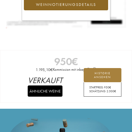
WEINNOTIERUNGSDETAILS
950
€
1.195,10
€
Kommission mit inbegriffen
HISTORIE
VERKAUFT
ANSEHEN
STARTPREIS:
950
€
ÄHNLICHE WEINE
SCHÄTZUNG:
2.500
€