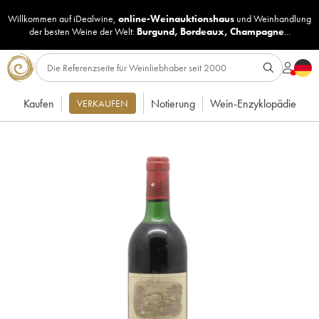
Willkommen auf iDealwine,
online-Weinauktionshaus
und
Weinhandlung
der besten Weine der Welt:
Burgund
,
Bordeaux
,
Champagne
...
Kaufen
Notierung
Wein-Enzyklopädie
VERKAUFEN