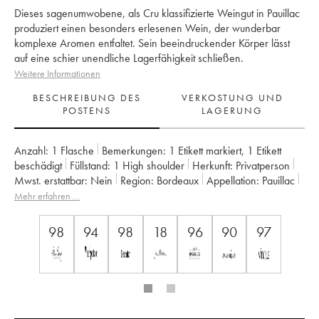
Dieses sagenumwobene, als Cru klassifizierte Weingut in Pauillac
produziert einen besonders erlesenen Wein, der wunderbar
komplexe Aromen entfaltet. Sein beeindruckender Körper lässt
auf eine schier unendliche Lagerfähigkeit schließen.
Weitere Informationen
BESCHREIBUNG DES
VERKOSTUNG UND
POSTENS
LAGERUNG
Anzahl:
1 Flasche
Bemerkungen:
1 Etikett markiert
,
1 Etikett
beschädigt
Füllstand:
1
High shoulder
Herkunft:
privatperson
Mwst. erstattbar:
nein
Region:
Bordeaux
Appellation:
Pauillac
Klassifizierung:
1er Grand Cru Classé
Mehr erfahren …
Eigentümer:
Domaines Barons de Rothschild
98
94
98
18
96
90
97