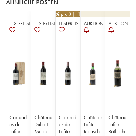
ÄHNLICHE POSTEN
252
€
pro 3 | -10%
FESTPREISE
FESTPREISE
FESTPREISE
AUKTION
AUKTION
Carruad
Château
Carruad
Château
Château
es de
Duhart-
es de
Lafite
Lafite
Lafite
Milon
Lafite
Rothschi
Rothschi