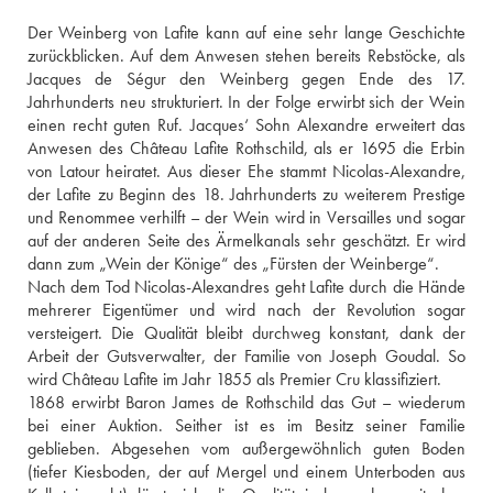
Der Weinberg von Lafite kann auf eine sehr lange Geschichte 
zurückblicken. Auf dem Anwesen stehen bereits Rebstöcke, als 
Jacques de Ségur den Weinberg gegen Ende des 17. 
Jahrhunderts neu strukturiert. In der Folge erwirbt sich der Wein 
einen recht guten Ruf. Jacques‘ Sohn Alexandre erweitert das 
Anwesen des Château Lafite Rothschild, als er 1695 die Erbin 
von Latour heiratet. Aus dieser Ehe stammt Nicolas-Alexandre, 
der Lafite zu Beginn des 18. Jahrhunderts zu weiterem Prestige 
und Renommee verhilft – der Wein wird in Versailles und sogar 
auf der anderen Seite des Ärmelkanals sehr geschätzt. Er wird 
dann zum „Wein der Könige“ des „Fürsten der Weinberge“.
Nach dem Tod Nicolas-Alexandres geht Lafite durch die Hände 
mehrerer Eigentümer und wird nach der Revolution sogar 
versteigert. Die Qualität bleibt durchweg konstant, dank der 
Arbeit der Gutsverwalter, der Familie von Joseph Goudal. So 
wird Château Lafite im Jahr 1855 als Premier Cru klassifiziert.
1868 erwirbt Baron James de Rothschild das Gut – wiederum 
bei einer Auktion. Seither ist es im Besitz seiner Familie 
geblieben. Abgesehen vom außergewöhnlich guten Boden 
(tiefer Kiesboden, der auf Mergel und einem Unterboden aus 