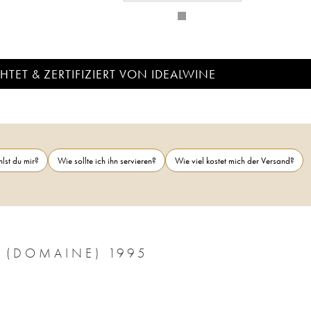
TET & ZERTIFIZIERT VON IDEALWINE
lst du mir?
Wie sollte ich ihn servieren?
Wie viel kostet mich der Versand?
 (DOMAINE) 1995