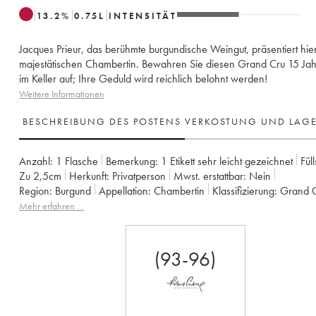
13.2
%
0.75
L
INTENSITÄT
Jacques Prieur, das berühmte burgundische Weingut, präsentiert hie
majestätischen Chambertin. Bewahren Sie diesen Grand Cru 15 Jah
im Keller auf; Ihre Geduld wird reichlich belohnt werden!
Weitere Informationen
BESCHREIBUNG DES POSTENS
VERKOSTUNG UND LAG
Anzahl:
1 Flasche
Bemerkung:
1 Etikett sehr leicht gezeichnet
Fül
Zu 2,5cm
Herkunft:
privatperson
Mwst. erstattbar:
nein
Region:
Burgund
Appellation:
Chambertin
Klassifizierung:
Grand 
Eigentümer:
Ponsot (Domaine)
Mehr erfahren …
(93-96)