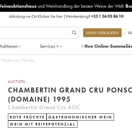
Weinauktionshaus
und
Weinhandlung der besten Weine der Welt:
Bu
Abholung vor Ort
Klicken Sie hier
|
Weinberatung?
+33 1 56 05 86 10
W
WEIN VERKAUFEN
Auktionen
Services +
✨
Ihre Online-Sommeliè
 Posten von 1 Flasche
AUKTION
CHAMBERTIN GRAND CRU PONS
(DOMAINE) 1995
Chambertin Grand Cru AOC
ROTE FRÜCHTE
GASTRONOMISCHER WEIN
WEIN MIT REIFEPOTENZIAL