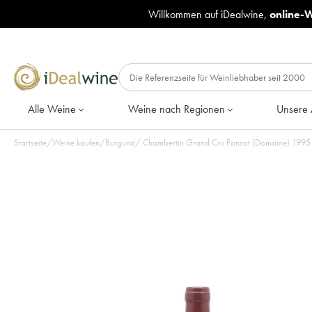
Willkommen auf iDealwine,
online-
Alle Weine
Weine nach Regionen
Unsere 
Startseite
/
Weine kaufen
/
Burgund
/
Chambertin Grand Cru Ponsot (Domaine) 1995 -