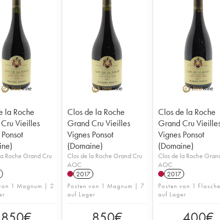
e la Roche
Clos de la Roche
Clos de la Roche
Cru Vieilles
Grand Cru Vieilles
Grand Cru Vieille
 Ponsot
Vignes Ponsot
Vignes Ponsot
ine)
(Domaine)
(Domaine)
la Roche Grand Cru
Clos de la Roche Grand Cru
Clos de la Roche Gran
AOC
AOC
2017
2017
 von 1 Magnum | 2
Posten von 1 Magnum | 7
Posten von 1 Flasch
er
auf Lager
auf Lager
850
€
850
€
400
€