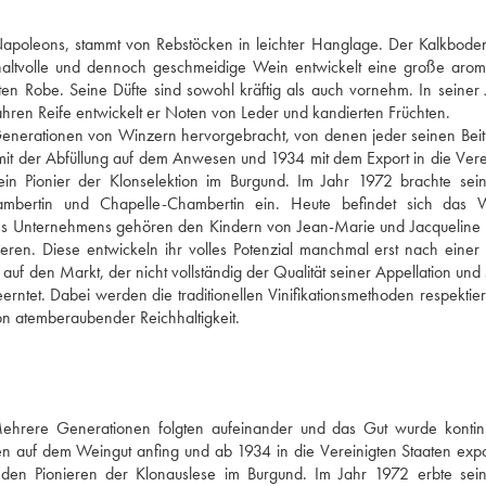
poleons, stammt von Rebstöcken in leichter Hanglage. Der Kalkboden i
ehaltvolle und dennoch geschmeidige Wein entwickelt eine große aroma
ten Robe. Seine Düfte sind sowohl kräftig als auch vornehm. In seiner 
ahren Reife entwickelt er Noten von Leder und kandierten Früchten. 
 Generationen von Winzern hervorgebracht, von denen jeder seinen Beitr
mit der Abfüllung auf dem Anwesen und 1934 mit dem Export in die Verei
 Pionier der Klonselektion im Burgund. Im Jahr 1972 brachte sein
mbertin und Chapelle-Chambertin ein. Heute befindet sich das W
 des Unternehmens gehören den Kindern von Jean-Marie und Jacqueline P
ren. Diese entwickeln ihr volles Potenzial manchmal erst nach einer 
uf den Markt, der nicht vollständig der Qualität seiner Appellation und 
rntet. Dabei werden die traditionellen Vinifikationsmethoden respektiert
neues Holz und ohne jegliche Filtration. Das Ergebnis ist ein Wein von atemberaubender Reichhaltigkeit. 
ehrere Generationen folgten aufeinander und das Gut wurde kontinui
en auf dem Weingut anfing und ab 1934 in die Vereinigten Staaten export
en Pionieren der Klonauslese im Burgund. Im Jahr 1972 erbte sein