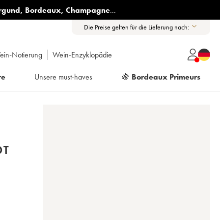
rgund
,
Bordeaux
,
Champagne
...
Die Preise gelten für die Lieferung nach:
ein-Notierung
Wein-Enzyklopädie
re
Unsere must-haves
🍇
Bordeaux Primeurs
OT