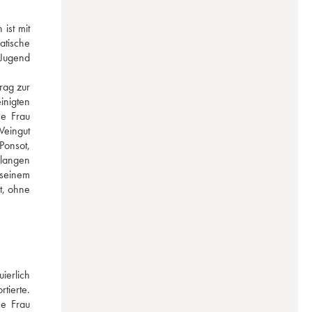
st mit 
tische 
Jugend 
ag zur 
nigten 
e Frau 
eingut 
onsot, 
langen 
seinem 
, ohne 
erlich 
ierte. 
e Frau 