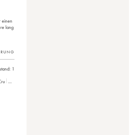
r einen
re lang
ERUNG
lstand:
1
Cru