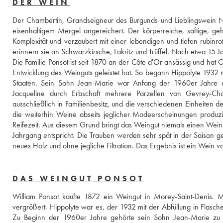
DER WEIN
Der Chambertin, Grandseigneur des Burgunds und Lieblingswein Na
eisenhaltigem Mergel angereichert. Der körperreiche, saftige, g
Komplexität und verzaubert mit einer lebendigen und tiefen rubinro
erinnern sie an Schwarzkirsche, Lakritz und Trüffel. Nach etwa 15 J
Die Familie Ponsot ist seit 1870 an der Côte d'Or ansässig und hat
Entwicklung des Weinguts geleistet hat. So begann Hippolyte 1932 
Staaten. Sein Sohn Jean-Marie war Anfang der 1960er Jahre ein
Jacqueline durch Erbschaft mehrere Parzellen von Gevrey-Cha
ausschließlich in Familienbesitz, und die verschiedenen Einheiten
die weiterhin Weine abseits jeglicher Modeerscheinungen produzie
Reifezeit. Aus diesem Grund bringt das Weingut niemals einen Wein a
Jahrgang entspricht. Die Trauben werden sehr spät in der Saison gee
DAS WEINGUT PONSOT
William Ponsot kaufte 1872 ein Weingut in Morey-Saint-Denis. M
vergrößert. Hippolyte war es, der 1932 mit der Abfüllung in Flasch
Zu Beginn der 1960er Jahre gehörte sein Sohn Jean-Marie zu d