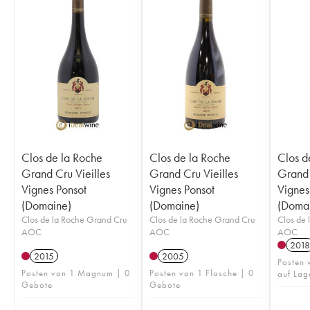
Clos de la Roche
Clos de la Roche
Clos d
Grand Cru Vieilles
Grand Cru Vieilles
Grand 
Vignes Ponsot
Vignes Ponsot
Vignes
(Domaine)
(Domaine)
(Doma
Clos de la Roche Grand Cru
Clos de la Roche Grand Cru
Clos de 
AOC
AOC
AOC
2018
2015
2005
Posten
Posten von 1 Magnum | 0
Posten von 1 Flasche | 0
auf Lag
Gebote
Gebote