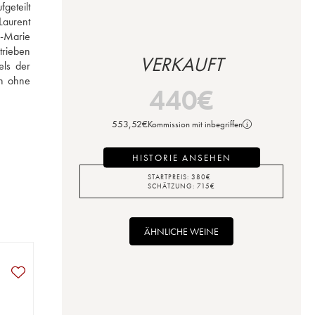
eteilt 
aurent 
-Marie 
rieben 
VERKAUFT
ls der 
n ohne 
440
€
553,52
€
Kommission mit inbegriffen
HISTORIE ANSEHEN
STARTPREIS:
380
€
SCHÄTZUNG:
715
€
ÄHNLICHE WEINE