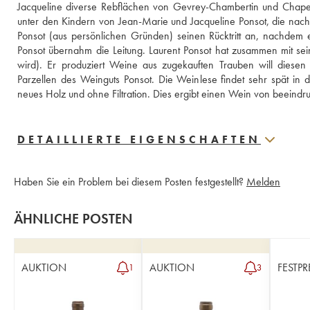
Jacqueline diverse Rebflächen von Gevrey-Chambertin und Chapelle-
unter den Kindern von Jean-Marie und Jacqueline Ponsot, die nach
Ponsot (aus persönlichen Gründen) seinen Rücktritt an, nachdem 
Ponsot übernahm die Leitung. Laurent Ponsot hat zusammen mit se
wird). Er produziert Weine aus zugekauften Trauben will diesen 
Parzellen des Weinguts Ponsot. Die Weinlese findet sehr spät in de
neues Holz und ohne Filtration. Dies ergibt einen Wein von beeindru
DETAILLIERTE EIGENSCHAFTEN
Haben Sie ein Problem bei diesem Posten festgestellt?
Melden
ÄHNLICHE POSTEN
AUKTION
AUKTION
FESTPR
1
3