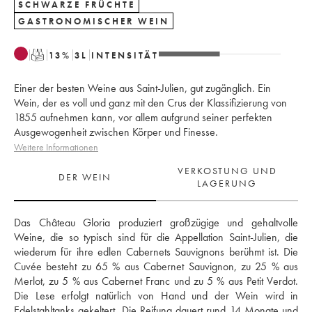
SCHWARZE FRÜCHTE
GASTRONOMISCHER WEIN
T
13
%
3
L
INTENSITÄT
Einer der besten Weine aus Saint-Julien, gut zugänglich. Ein
Wein, der es voll und ganz mit den Crus der Klassifizierung von
1855 aufnehmen kann, vor allem aufgrund seiner perfekten
Ausgewogenheit zwischen Körper und Finesse.
Weitere Informationen
VERKOSTUNG UND
DER WEIN
LAGERUNG
Das Château Gloria produziert großzügige und gehaltvolle 
Weine, die so typisch sind für die Appellation Saint-Julien, die 
wiederum für ihre edlen Cabernets Sauvignons berühmt ist. Die 
Cuvée besteht zu 65 % aus Cabernet Sauvignon, zu 25 % aus 
Merlot, zu 5 % aus Cabernet Franc und zu 5 % aus Petit Verdot. 
Die Lese erfolgt natürlich von Hand und der Wein wird in 
Edelstahltanks gekeltert. Die Reifung dauert rund 14 Monate und 