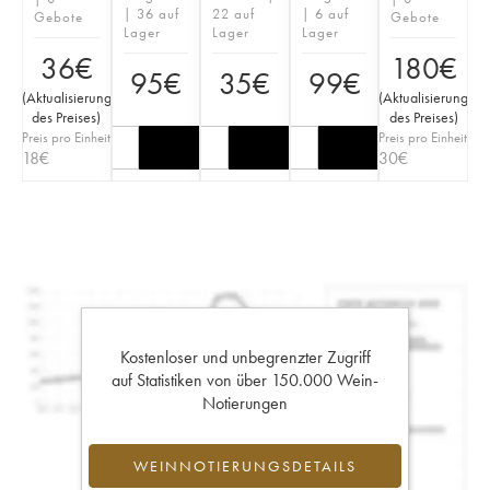
| 36 auf
22 auf
| 6 auf
Gebote
Gebote
Lager
Lager
Lager
36
€
180
€
95
€
35
€
99
€
(
Aktualisierung
(
Aktualisierung
des Preises
)
des Preises
)
Preis pro Einheit
Preis pro Einheit
18
€
30
€
Kostenloser und unbegrenzter Zugriff
auf Statistiken von über 150.000 Wein-
Notierungen
WEINNOTIERUNGSDETAILS