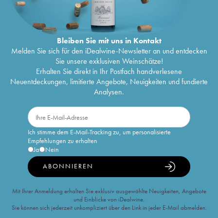
Bleiben Sie mit uns in Kontakt
Melden Sie sich für den iDealwine-Newsletter an und entdecken
Sie unsere exklusiven Weinschätze!
Erhalten Sie direkt in Ihr Postfach handverlesene
Neuentdeckungen, limitierte Angebote, Neuigkeiten und fundierte
Analysen.
Ich stimme dem E-Mail-Tracking zu, um personalisierte
Empfehlungen zu erhalten
Ja
Nein
ABONNIEREN
Mit Ihrer Anmeldung erhalten Sie exklusiv ausgewählte Neuigkeiten, Angebote
und Einblicke von iDealwine.
Sie können sich jederzeit unkompliziert über den Link in jeder E-Mail abmelden.