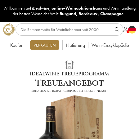
Willkommen auf iDealwine,
online-Weinauktionshaus
und
Weinhandlung
der besten Weine der Welt:
Burgund
,
Bordeaux
,
Champagne
...
Kaufen
Notierung
Wein-Enzyklopädie
VERKAUFEN
IDEALWINE-TREUEPROGRAMM
Treueangebot
Erhalten Sie Rabatt-Coupons bei jedem Einkauf!