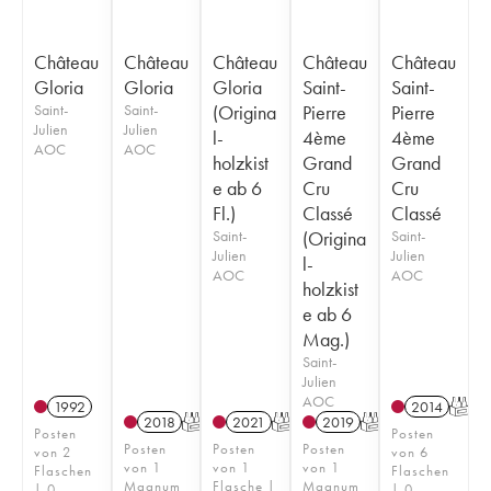
Château
Château
Château
Château
Château
Gloria
Gloria
Gloria
Saint-
Saint-
Saint-
Saint-
(Origina
Pierre
Pierre
Julien
Julien
l-
4ème
4ème
AOC
AOC
holzkist
Grand
Grand
e ab 6
Cru
Cru
Fl.)
Classé
Classé
Saint-
(Origina
Saint-
Julien
Julien
l-
AOC
AOC
holzkist
e ab 6
Mag.)
Saint-
Julien
AOC
1992
2014
T
2018
T
2021
T
2019
T
Posten
Posten
Posten
Posten
Posten
von 2
von 6
von 1
von 1
von 1
Flaschen
Flaschen
Magnum
Flasche |
Magnum
| 0
| 0