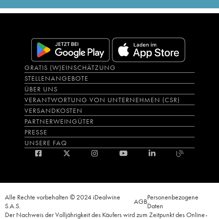
GRATIS (W)EINSCHÄTZUNG
STELLENANGEBOTE
ÜBER UNS
VERANTWORTUNG VON UNTERNEHMEN (CSR)
VERSANDKOSTEN
PARTNERWEINGÜTER
PRESSE
UNSERE FAQ
Alle Rechte vorbehalten © 2024 iDealwine
Personenbezogene
AGB
S.A.S.
Daten
Der Nachweis der Volljährigkeit des Käufers wird zum Zeitpunkt des Online-