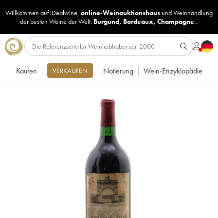
Willkommen auf iDealwine,
online-Weinauktionshaus
und
Weinhandlung
der besten Weine der Welt:
Burgund
,
Bordeaux
,
Champagne
...
Kaufen
Notierung
Wein-Enzyklopädie
VERKAUFEN