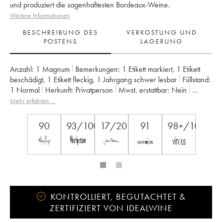
und produziert die sagenhaftesten Bordeaux-Weine.
Weitere Informationen
BESCHREIBUNG DES
VERKOSTUNG UND
POSTENS
LAGERUNG
Anzahl:
1 Magnum
Bemerkungen:
1 Etikett markiert
,
1 Etikett
beschädigt
,
1 Etikett fleckig
,
1 Jahrgang schwer lesbar
Füllstand:
1
Normal
Herkunft:
privatperson
Mwst. erstattbar:
nein
Region:
Bordeaux
Appellation:
Saint-Julien
Mehr erfahren …
Klassifizierung:
2ème Grand Cru Classé
Eigentümer:
SC du Ch. Léoville Las Cases (Consorts Delon)
90
93/100
17/20
91
98+/100
KONTROLLIERT, BEGUTACHTET &
ZERTIFIZIERT VON IDEALWINE