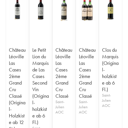
Château
Le Petit
Château
Château
Clos du
Léoville
Lion du
Léoville
Léoville
Marquis
Las
Marquis
Las
Las
(Origina
Cases
de Las
Cases
Cases
l-
2ème
Cases
2ème
2ème
holzkist
Grand
Second
Grand
Grand
e ab 6
Cru
Vin
Cru
Cru
Fl.)
Classé
(Origina
Classé
Classé
Saint-
Julien
(Origina
l-
Saint-
Saint-
AOC
Julien
Julien
l-
holzkist
AOC
AOC
Holzkist
e ab 6
e ab 12
Fl.)
Saint-