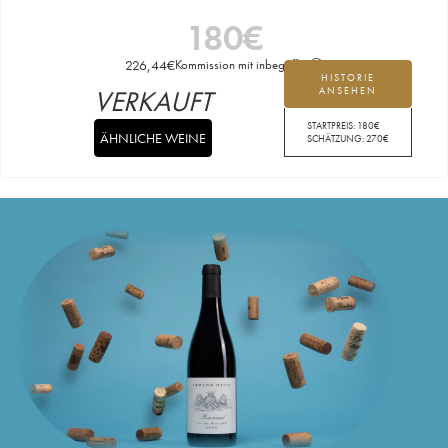
180
€
226,44
€
Kommission mit inbegriffen
HISTORIE
VERKAUFT
ANSEHEN
STARTPREIS:
180
€
ÄHNLICHE WEINE
SCHÄTZUNG:
270
€