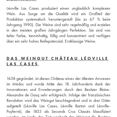
Léoville Las Cases produziert einen unglaublich komplexen 
Wein. Aus Sorge um die Qualität wird ein Großteil der 
Produktion systematisch heruntergestuft (bis zu 67 % beim 
Jahrgang 1990). Die Weine sind sehr regelmäßig und erzielen 
in den meisten großen Jahrgängen Perfektion. Sie sind von 
tiefer Farbe, tanninhaltig, füllig und konzentriert und verfügen 
über ein sehr hohes Reifepotenzial. Erstklassige Weine.
DAS WEINGUT CHÂTEAU LÉOVILLE
LAS CASES
1638 gegründet, ist dieses Château eines der ältesten Anwesen 
im Médoc und wurde Mitte des 18. Jahrhunderts dank der 
Innovationen und Erweiterungen durch den Besitzer Blaise-
Alexandre de Gasq sehr erfolgreich. Infolge der französischen 
Revolution wird das Weingut beschlagnahmt und in drei Güter 
aufgeteilt (Léoville Las Cases, Léoville Barton und Léoville-
Poyferré), die 1855 als Seconds Crus Classés klassifiziert 
werden. Im Laufe der Zeit wechselt das Weingut die Besitzer 