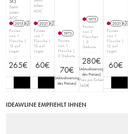
St.)
Julien
Saint-
AOC
Julien
AOC
1975
2015
T
2021
T
2021
T
Posten
Posten
Posten
Posten
von 2
1973
von 1
von 1
von 1
Flaschen
Posten
Flasche |
Flasche |
Flasche |
| 0
von 1
13 auf
15 auf
12 auf
Gebote
Flasche |
Lager
Lager
Lager
0 Gebote
280
€
265
€
60
€
60
€
70
€
(
Aktualisierung
des Preises
)
(
Aktualisierung
Preis pro Einheit
des Preises
)
140
€
IDEAWLINE EMPFIEHLT IHNEN