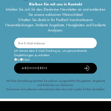
Bleiben Sie mit uns in Kontakt
Melden Sie sich für den iDealwine-Newsletter an und entdecken
Sie unsere exklusiven Weinschätze!
Erhalten Sie direkt in Ihr Postfach handverlesene
Neuentdeckungen, limitierte Angebote, Neuigkeiten und fundierte
Analysen.
Ich stimme dem E-Mail-Tracking zu, um personalisierte
Empfehlungen zu erhalten
Ja
Nein
ABONNIEREN
Mit Ihrer Anmeldung erhalten Sie exklusiv ausgewählte Neuigkeiten, Angebote
und Einblicke von iDealwine.
Sie können sich jederzeit unkompliziert über den Link in jeder E-Mail abmelden.