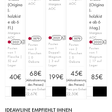
AOC
AOC
(Origina
Margaux
(Origina
AOC
l-
l-
holzkist
holzkist
e ab 6
e ab 6
Fl.)
Mag.)
Margaux
Margaux
AOC
AOC
2021
T
1979
1979
2021
T
2020
T
Posten
Posten
Posten
Posten
von 1
Posten
von 3
von 2
von 1
Doppel-
von 1
Flaschen
Flaschen
Flasche |
Magnum
Magnum
| 0
| 0
52 auf
| 3 auf
| 17 auf
Gebote
Gebote
Lager
Lager
Lager
68
€
45
€
40
€
199
€
85
€
(
Aktualisierung
(
Aktualisierung
des Preises
)
des Preises
)
Preis pro Einheit
Preis pro Einheit
22,67
€
22,50
€
IDEAWLINE EMPFIEHLT IHNEN