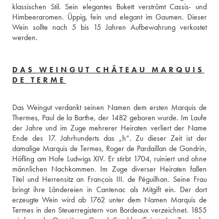
klassischen Stil. Sein elegantes Bukett verströmt Cassis- und 
Himbeeraromen. Üppig, fein und elegant im Gaumen. Dieser 
Wein sollte nach 5 bis 15 Jahren Aufbewahrung verkostet 
werden.
DAS WEINGUT CHÂTEAU MARQUIS
DE TERME
Das Weingut verdankt seinen Namen dem ersten Marquis de 
Thermes, Paul de la Barthe, der 1482 geboren wurde. Im Laufe 
der Jahre und im Zuge mehrerer Heiraten verliert der Name 
Ende des 17. Jahrhunderts das „h“. Zu dieser Zeit ist der 
damalige Marquis de Termes, Roger de Pardaillan de Gondrin, 
Höfling am Hofe Ludwigs XIV. Er stirbt 1704, ruiniert und ohne 
männlichen Nachkommen. Im Zuge diverser Heiraten fallen 
Titel und Herrensitz an François III. de Péguilhan. Seine Frau 
bringt ihre Ländereien in Cantenac als Mitgift ein. Der dort 
erzeugte Wein wird ab 1762 unter dem Namen Marquis de 
Termes in den Steuerregistern von Bordeaux verzeichnet. 1855 