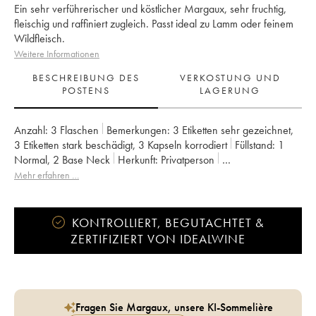
Ein sehr verführerischer und köstlicher Margaux, sehr fruchtig,
fleischig und raffiniert zugleich. Passt ideal zu Lamm oder feinem
Wildfleisch.
Weitere Informationen
BESCHREIBUNG DES
VERKOSTUNG UND
POSTENS
LAGERUNG
Anzahl:
3 Flaschen
Bemerkungen:
3 Etiketten sehr gezeichnet
,
3 Etiketten stark beschädigt
,
3 Kapseln korrodiert
Füllstand:
1
Normal
,
2
Base Neck
Herkunft:
privatperson
Mwst. erstattbar:
nein
Region:
Bordeaux
Appellation:
Margaux
Mehr erfahren …
Klassifizierung:
4ème Grand Cru Classé
Eigentümer:
SA du Château Marquis de Terme
KONTROLLIERT, BEGUTACHTET &
ZERTIFIZIERT VON IDEALWINE
Fragen Sie Margaux, unsere KI-Sommelière