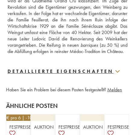
wird er als Quatrième Grand Cru klassifiziert. Im Zuge der 
Revolution sind die Eigentümer gezwungen, den Weinberg zu 
verkaufen. In der Folge hat er wechselnde Eigentümer, darunter 
die Familie Feuillerat, die ihn nach ihrem Ruin infolge der 
Wirtschaftskrise 1929 an die Familie Sénéclauze abgibt. Das 
Weingut umfasst eine Fläche von 40 Hektar. Seit 2009 hat der 
neue Leiter Ludovic David die Renovierung des Weinkellers 
vorangetrieben. Die Reifung in neuen 
barriques
 (zu 50 %) und 
die Abfüllung erfolgen in reinster Médoc-Tradition im Château.
DETAILLIERTE EIGENSCHAFTEN
Haben Sie ein Problem bei diesem Posten festgestellt?
Melden
ÄHNLICHE POSTEN
36
€
pro 6 | -10%
FESTPREISE
AUKTION
FESTPREISE
AUKTION
FESTPREISE