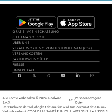
GRATIS (W)EINSCHÄTZUNG
STELLENANGEBOTE
ÜBER UNS
VERANTWORTUNG VON UNTERNEHMEN (CSR)
VERSANDKOSTEN
PARTNERWEINGÜTER
PRESSE
UNSERE FAQ
Alle Rechte vorbehalten © 2024 iDealwine
Personenbezogene
AGB
S.A.S.
Daten
Der Nachweis der Volljährigkeit des Käufers wird zum Zeitpunkt des Online-
Verkaufs verlangt. CODE DE LA SANTÉ PUBLIQUE, ART.L.3342-1 et L.3353-3