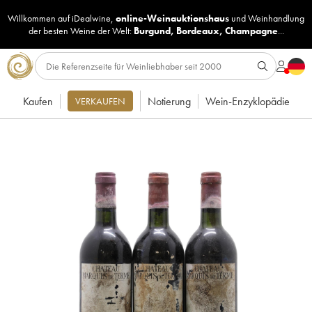
Willkommen auf iDealwine,
online-Weinauktionshaus
und
Weinhandlung
der besten Weine der Welt:
Burgund
,
Bordeaux
,
Champagne
...
Kaufen
Notierung
Wein-Enzyklopädie
VERKAUFEN