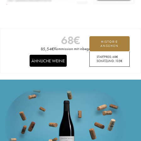
68
€
HISTORIE
ANSEHEN
85,54
€
Kommission mit inbegriffen
STARTPREIS:
68
€
ÄHNLICHE WEINE
SCHÄTZUNG:
105
€