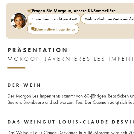
Fragen Sie Margaux, unsere KI-Sommelière
Zu welchem Gericht passt es?
Welche ähnlichen Weine empfieh
Eine weitere Frage stellen
PRÄSENTATION
MORGON JAVERNIÈRES LES IMPÉNI
DER WEIN
Der Morgon Les Impénitents stammt von 60-jährigen Rebstöcken und
Beeren, Brombeere und schwarzem Tee. Der Gaumen zeigt sich lieb
DAS WEINGUT LOUIS-CLAUDE DESV
Das Weingut Louis-Claude Desvignes in Villié-Morgon wird seit 20