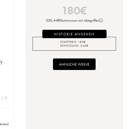
180
€
226,44
€
Kommission mit inbegriffen
HISTORIE ANSEHEN
STARTPREIS:
180
€
SCHÄTZUNG:
240
€
Py
ÄHNLICHE WEINE
e | 0
eises
)