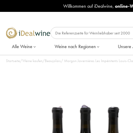
Willkommen auf iDealwine,
online-
Alle Weine
Weine nach Regionen
Unsere 
Startseite
/
Weine kaufen
/
Beaujolais
/
Morgon Javernières Les Impénitents Louis-Cl