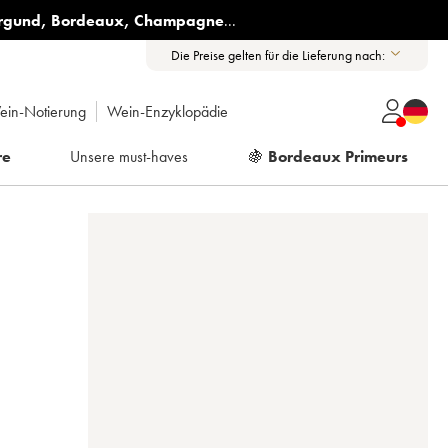
rgund
,
Bordeaux
,
Champagne
...
Die Preise gelten für die Lieferung nach:
ein-Notierung
Wein-Enzyklopädie
re
Unsere must-haves
🍇
Bordeaux Primeurs