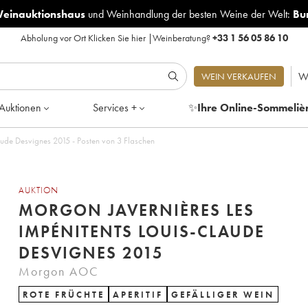
Weinauktionshaus
und
Weinhandlung der besten Weine der Welt:
Bu
Abholung vor Ort
Klicken Sie hier
|
Weinberatung?
+33 1 56 05 86 10
W
WEIN VERKAUFEN
Auktionen
Services +
✨
Ihre Online-Sommeliè
aude Desvignes 2015 - Posten von 3 Flaschen
AUKTION
MORGON JAVERNIÈRES LES
IMPÉNITENTS LOUIS-CLAUDE
DESVIGNES 2015
Morgon AOC
ROTE FRÜCHTE
APERITIF
GEFÄLLIGER WEIN