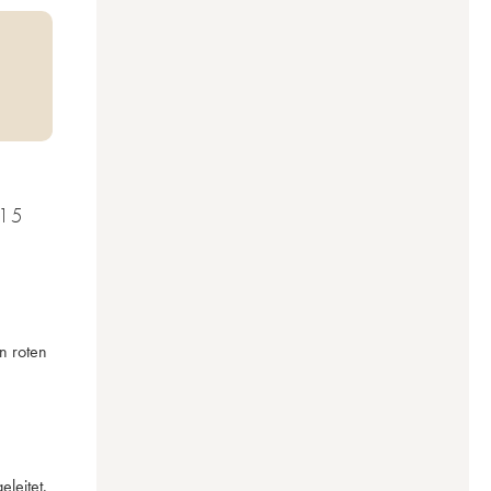
15
 roten 
eitet. 