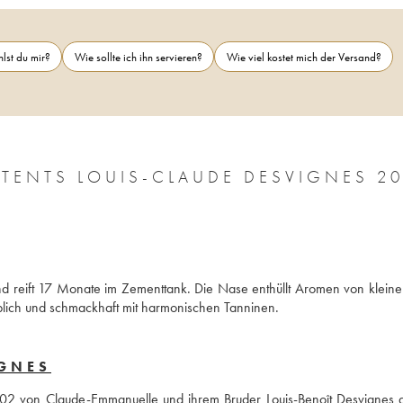
lst du mir?
Wie sollte ich ihn servieren?
Wie viel kostet mich der Versand?
TENTS LOUIS-CLAUDE DESVIGNES 20
 reift 17 Monate im Zementtank. Die Nase enthüllt Aromen von kleinen
lich und schmackhaft mit harmonischen Tanninen.
IGNES
02 von Claude-Emmanuelle und ihrem Bruder Louis-Benoît Desvignes gel