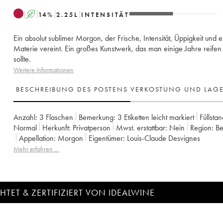
A
14
%
2.25
L
INTENSITÄT
Ein absolut sublimer Morgon, der Frische, Intensität, Üppigkeit und 
Materie vereint. Ein großes Kunstwerk, das man einige Jahre reifen
sollte.
Weitere Informationen
BESCHREIBUNG DES POSTENS
VERKOSTUNG UND LAG
Anzahl:
3 Flaschen
Bemerkung:
3 Etiketten leicht markiert
Füllstan
Normal
Herkunft:
privatperson
Mwst. erstattbar:
nein
Region:
B
Appellation:
Morgon
Eigentümer:
Louis-Claude Desvignes
Mehr erfahren …
TET & ZERTIFIZIERT VON IDEALWINE