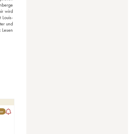
nberge 
r wird 
 Louis-
er und 
: 
Lesen 
bar