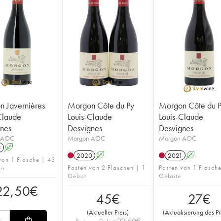
 Javernières
Morgon Côte du Py
Morgon Côte du 
Claude
Louis-Claude
Louis-Claude
nes
Desvignes
Desvignes
 AOC
Morgon AOC
Morgon AOC
3
A
2020
A
2021
A
von 1 Flasche | 43
Posten von 2 Flaschen | 1
Posten von 1 Flasch
er
Gebot
Gebote
22,50
€
45
€
27
€
(
Aktueller Preis
)
(
Aktualisierung des Pr