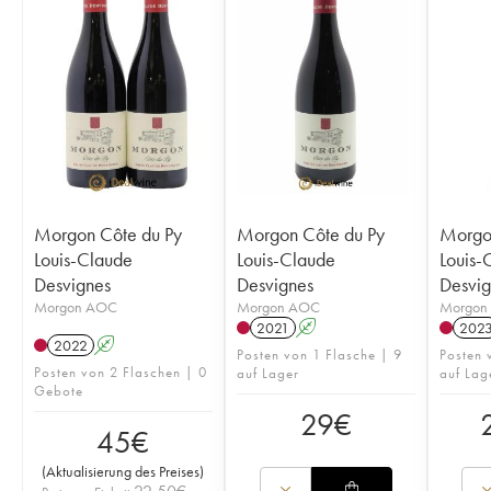
Morgon Côte du Py
Morgon Côte du Py
Morgon
Louis-Claude
Louis-Claude
Louis-
Desvignes
Desvignes
Desvig
Morgon AOC
Morgon AOC
Morgon
2021
A
202
2022
A
Posten von 1 Flasche | 9
Posten 
Posten von 2 Flaschen | 0
auf Lager
auf Lag
Gebote
29
€
45
€
(
Aktualisierung des Preises
)