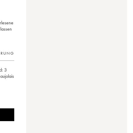
erlesene
 lassen
ERUNG
d:
3
eaujolais