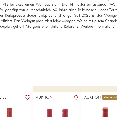
it 1712 für exzellenten Weinbau steht. Die 14 Hektar umfassenden Wei
 geprägt von durchschnittlich 60 Jahre alten Rebstöcken. Jedes Terroi
d der Reifeprozess dauert entsprechend lange. Seit 2023 ist das Weingut
rtifiziert. Das Weingut produziert feine Morgon-Weine mit gutem Charakt
aujolais gehört. Morgons unumstrittene Referenz! Weitere Informationen
EISE
AUKTION
AUKTION
Mwst. erstatt