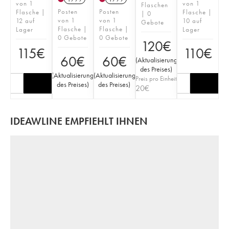
von 1
von 1
Flaschen
Posten
Posten
Flasche |
Flasche |
| 0
von 1
von 1
12 auf
10 auf
Gebote
Flasche |
Flasche |
Lager
Lager
0 Gebote
0 Gebote
120
€
115
€
110
€
60
€
60
€
(
Aktualisierung
des Preises
)
(
Aktualisierung
(
Aktualisierung
Preis pro Einheit
des Preises
)
des Preises
)
20
€
IDEAWLINE EMPFIEHLT IHNEN