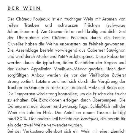
DER WEIN
Der Château Poujeaux ist ein fruchtiger Wein mit Aromen von 
reifen Trauben und schwarzen Früchten (schwarze 
Johannisbeeren). Am Gaumen ist er recht kräftig und dicht. Seit 
der Übernahme des Château Poujeaux durch die Familie 
Cluvelier haben die Weine unbestritten an Feinheit gewonnen. 
Die Assemblage besteht vorwiegend aus Cabernet Sauvignon 
und wird durch Merlot und Petit Verdot ergänzt. Diese Rebsorten 
werden durch die typischen, tiefen Kiesböden der Region und 
der kleinen Appellation Moulis-en-Médoc geadelt. Nach dem 
sorgfältigen Anbau werden sie vor der Vinifikation äußerst 
streng sortiert. Letztere zeichnet sich durch die Vergärung der 
Trauben im Ganzen in Tanks aus Edelstahl, Holz und Beton aus. 
Die Temperatur wird streng kontrolliert, um die Frische der Frucht 
zu erhalten. Die Extraktionen erfolgen durch Überpumpen. Die 
Gärung erstreckt dauert rund zwanzig Tage. Schließlich reift der 
Wein ein Jahr im Holz. Der Anteil an neuen Fässern beträgt 
rund 30 %. Der andere Teil besteht aus 
barriques
, die bereits für 
ein oder zwei Weine verwendet wurden. 
Bei der Verkostung offenbart sich ein Wein mit einer ziemlich 