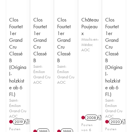
Clos
Clos
Clos
Château
Clos
Fourtet
Fourtet
Fourtet
Poujeau
Fourtet
1er
1er
1er
x
1er
Grand
Grand
Grand
Moulis-en-
Grand
Médoc
Cru
Cru
Cru
Cru
AOC
Classé
Classé
Classé
Classé
B
B
B
B
(Origina
Saint-
Saint-
(Origina
Émilion
Émilion
l-
l-
Grand Cru
Grand Cru
holzkist
holzkist
AOC
AOC
e ab 6
e ab 6
Fl.)
Fl.)
Saint-
Saint-
Émilion
Émilion
Grand Cru
Grand Cru
AOC
AOC
2008
T
2019
T
2020
T
Posten
Posten
Posten
von 6
1999
1999