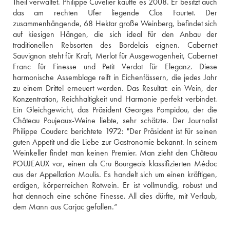
Theil verwaltet. Philippe Cuvelier kaufte es 2008. Er besitzt auch 
das am rechten Ufer liegende Clos Fourtet. Der 
zusammenhängende, 68 Hektar große Weinberg, befindet sich 
auf kiesigen Hängen, die sich ideal für den Anbau der 
traditionellen Rebsorten des Bordelais eignen. Cabernet 
Sauvignon steht für Kraft, Merlot für Ausgewogenheit, Cabernet 
Franc für Finesse und Petit Verdot für Eleganz. Diese 
harmonische Assemblage reift in Eichenfässern, die jedes Jahr 
zu einem Drittel erneuert werden. Das Resultat: ein Wein, der 
Konzentration, Reichhaltigkeit und Harmonie perfekt verbindet. 
Ein Gleichgewicht, das Präsident Georges Pompidou, der die 
Château Poujeaux-Weine liebte, sehr schätzte. Der Journalist 
Philippe Couderc berichtete 1972: "Der Präsident ist für seinen 
guten Appetit und die Liebe zur Gastronomie bekannt. In seinem 
Weinkeller findet man keinen Premier. Man zieht den Château 
POUJEAUX vor, einen als Cru Bourgeois klassifizierten Médoc 
aus der Appellation Moulis. Es handelt sich um einen kräftigen, 
erdigen, körperreichen Rotwein. Er ist vollmundig, robust und 
hat dennoch eine schöne Finesse. All dies dürfte, mit Verlaub, 
dem Mann aus Carjac gefallen.“