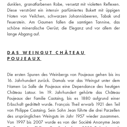
dunklen, granatfarbenen Robe, versetzt mit violetten Reflexen. 
Diese verströmt ein intensiv parfümiertes Bukett mit üppigen 
Noten von Veilchen, schwarzen Johannisbeeren, Tabak und 
Feuerstein. Am Gaumen fallen die samtigen Tannine, das 
schöne mineralische Gerüst, die Eleganz und vor allem der 
lange Abgang auf.
DAS WEINGUT CHÂTEAU
POUJEAUX
Die ersten Spuren des Weinbergs von Poujeaux gehen bis ins 
16. Jahrhundert zurück. Damals war das Weingut unter dem 
Namen La Salle de Poujeaux eine Dependance des heutigen 
Château Latour. Im 19. Jahrhundert gehörte das Château 
Poujeaux der Familie Castaing, bis es 1880 aufgrund einer 
Erbschaft gedrittelt wurde. François Theil erwarb 1921 den Teil 
von Philippe Castaing. Sein Sohn Jean führte die drei Parzellen 
des ursprünglichen Weinguts im Jahr 1957 wieder zusammen. 
Von 1997 bis 2007 wurde es von der Société Anonyme Jean 