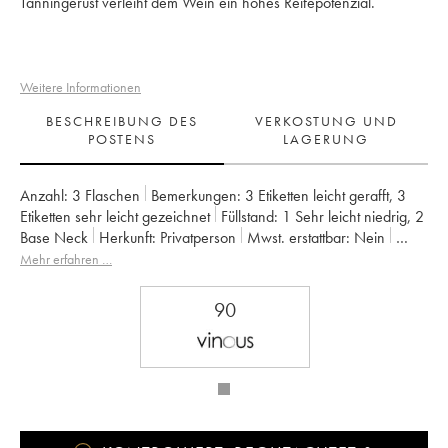
Tanningerüst verleiht dem Wein ein hohes Reifepotenzial.
Weitere Informationen
BESCHREIBUNG DES
VERKOSTUNG UND
POSTENS
LAGERUNG
Anzahl:
3 Flaschen
Bemerkungen:
3 Etiketten leicht gerafft
,
3
Etiketten sehr leicht gezeichnet
Füllstand:
1
Sehr leicht niedrig
,
2
Base Neck
Herkunft:
privatperson
Mwst. erstattbar:
nein
Region:
Bordeaux
Appellation:
Moulis-en-Médoc
Mehr erfahren …
Eigentümer:
Philippe Cuvelier
90