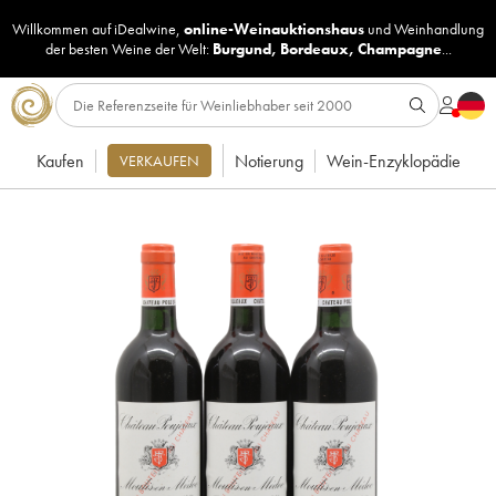
Willkommen auf iDealwine,
online-Weinauktionshaus
und
Weinhandlung
der besten Weine der Welt:
Burgund
,
Bordeaux
,
Champagne
...
Kaufen
Notierung
Wein-Enzyklopädie
VERKAUFEN