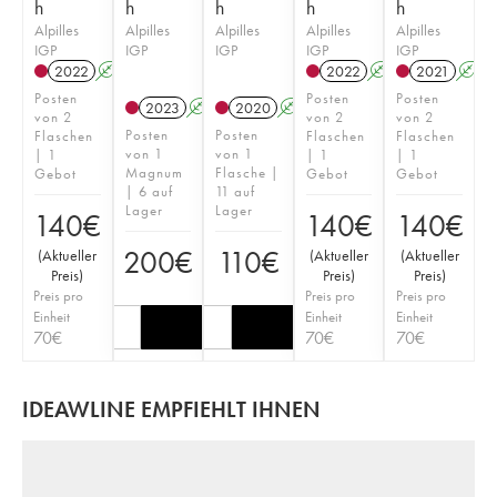
h
h
h
h
h
Alpilles
Alpilles
Alpilles
Alpilles
Alpilles
IGP
IGP
IGP
IGP
IGP
2022
A
2022
A
2021
A
Posten
Posten
Posten
2023
A
2020
A
von 2
von 2
von 2
Posten
Posten
Flaschen
Flaschen
Flaschen
von 1
von 1
| 1
| 1
| 1
Magnum
Flasche |
Gebot
Gebot
Gebot
| 6 auf
11 auf
Lager
Lager
140
€
140
€
140
€
200
€
110
€
(
Aktueller
(
Aktueller
(
Aktueller
Preis
)
Preis
)
Preis
)
Preis pro
Preis pro
Preis pro
Einheit
Einheit
Einheit
70
€
70
€
70
€
IDEAWLINE EMPFIEHLT IHNEN