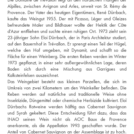
Alpilles, zwischen Avignon und Arles, unweit von St. Rémy de 
Provence. Der Vater des heutigen Eigentümers, René Dürrbach, 
kaufte das Weingut 1955. Der mit Picasso, Léger und Gleizes 
befreundete Maler und Bildhauer wollte der Hektik der Côte 
d‘Azur entfliehen und suchte einen ruhigen Ort. 1973 zieht sein 
23-jähriger Sohn Eloi Dürrbach, der in Paris Architektur studiert, 
auf den Bauernhof in Trévallon. Er sprengt einen Teil der Hügel, 
welche den Hof umgeben, mit Dynamit, und schafft so die 
Fläche für einen Weinberg. Die ersten Reben werden im Winter 
1973 gepflanzt, in einer sehr außergewöhnlichen Lage, deren 
Boden sich durch eine Mischung aus Garrigues und 
Kalksteinfelsen auszeichnet. 
Das Weingebiet besteht aus kleinen Parzellen, die sich im 
Umkreis von zwei Kilometern um den Weinkeller befinden. Die 
Reben werden auf natürliche und traditionelle Weise ohne 
Insektizide, Düngemittel oder chemische Herbizide kultiviert. Eloï 
Dürrbachs Rotweine werden hälftig aus Cabernet Sauvignon 
und Syrah gekeltert. Diese Entscheidung führt dazu, dass das 
INAO seinen Wein nicht als AOC Baux de Provence 
anerkannte, als die Appellation 1993 geschaffen wurde. Der 
Anteil von Cabernet Sauvignon an der Assemblage ist zu hoch. 