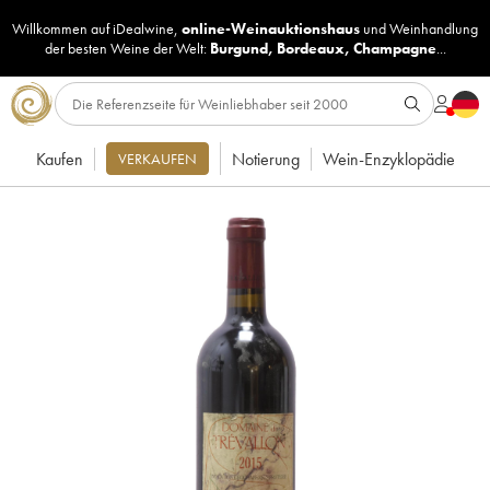
Willkommen auf iDealwine,
online-Weinauktionshaus
und
Weinhandlung
der besten Weine der Welt:
Burgund
,
Bordeaux
,
Champagne
...
Kaufen
Notierung
Wein-Enzyklopädie
VERKAUFEN