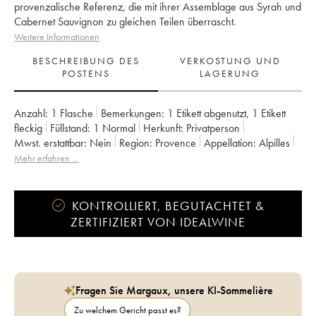
provenzalische Referenz, die mit ihrer Assemblage aus Syrah und
Cabernet Sauvignon zu gleichen Teilen überrascht.
Weitere Informationen
BESCHREIBUNG DES
VERKOSTUNG UND
POSTENS
LAGERUNG
Anzahl:
1 Flasche
Bemerkungen:
1 Etikett abgenutzt
,
1 Etikett
fleckig
Füllstand:
1
Normal
Herkunft:
privatperson
Mwst. erstattbar:
nein
Region:
Provence
Appellation:
Alpilles
Eigentümer:
Eloi Dürrbach
Mehr erfahren …
KONTROLLIERT, BEGUTACHTET &
ZERTIFIZIERT VON IDEALWINE
Fragen Sie Margaux, unsere KI-Sommelière
Zu welchem Gericht passt es?