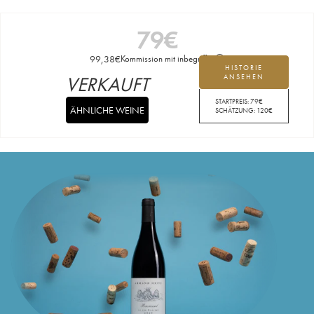
79
€
99,38
€
Kommission mit inbegriffen
HISTORIE
VERKAUFT
ANSEHEN
STARTPREIS:
79
€
ÄHNLICHE WEINE
SCHÄTZUNG:
120
€