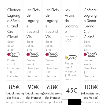
Château
Les Fiefs
Les Fiefs
Les
Château
Lagrang
de
de
Arums
Lagrang
e 3ème
Lagrang
Lagrang
de
e 3ème
Grand
e
e
Lagrang
Grand
Cru
Second
Second
e
Cru
Classé
Vin
Vin
Bordeaux
Classé
AOC
Saint-
Saint-
Saint-
Saint-
Julien
Julien
Julien
Julien
AOC
AOC
AOC
AOC
2011
1990
1990
2007
2019
Posten
Posten
Posten
Posten
Posten
von 3
von 4
von 3
von 4
von 1
Flaschen
Flaschen
Flaschen
Flaschen
Magnum
| 0
| 0
| 0
| 0
| 11 auf
Gebote
Gebote
Gebote
Gebote
Lager
85
€
90
€
68
€
108
€
45
€
(
Aktualisierung
(
Aktualisierung
(
Aktualisierung
(
Aktualisierung
des Preises
)
des Preises
)
des Preises
)
des Preises
)
Preis pro Einheit
Preis pro Einheit
Preis pro Einheit
Preis pro Einheit