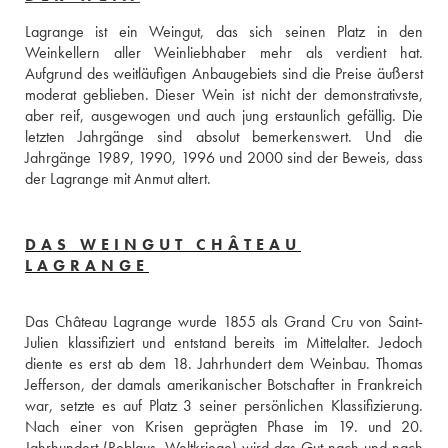
Lagrange ist ein Weingut, das sich seinen Platz in den 
Weinkellern aller Weinliebhaber mehr als verdient hat. 
Aufgrund des weitläufigen Anbaugebiets sind die Preise äußerst 
moderat geblieben. Dieser Wein ist nicht der demonstrativste, 
aber reif, ausgewogen und auch jung erstaunlich gefällig. Die 
letzten Jahrgänge sind absolut bemerkenswert. Und die 
Jahrgänge 1989, 1990, 1996 und 2000 sind der Beweis, dass 
der Lagrange mit Anmut altert.
DAS WEINGUT CHÂTEAU
LAGRANGE
Das Château Lagrange wurde 1855 als Grand Cru von Saint-
Julien klassifiziert und entstand bereits im Mittelalter. Jedoch 
diente es erst ab dem 18. Jahrhundert dem Weinbau. Thomas 
Jefferson, der damals amerikanischer Botschafter in Frankreich 
war, setzte es auf Platz 3 seiner persönlichen Klassifizierung. 
Nach einer von Krisen geprägten Phase im 19. und 20. 
Jahrhundert (Reblaus, Weltkriege) wird das Gut nach und nach 