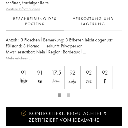
schöner, fruchtiger Reife.
Weitere Informationen
BESCHREIBUNG DES
VERKOSTUNG UND
POSTENS
LAGERUNG
Anzahl:
3 Flaschen
Bemerkung:
3 Etiketten leicht abgenutzt
Füllstand:
3
Normal
Herkunft:
privatperson
Mwst. erstattbar:
nein
Region:
Bordeaux
Appellation:
Saint-Julien
Klassifizierung:
3ème Grand Cru Classé
Mehr erfahren …
Eigentümer:
Suntory
91
91
17.5
92
92
92
KONTROLLIERT, BEGUTACHTET &
ZERTIFIZIERT VON IDEALWINE