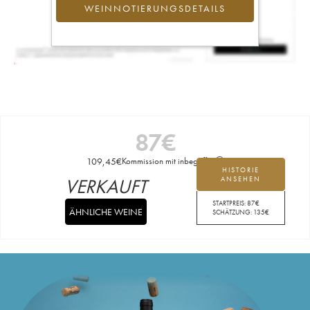
WEINNOTIERUNGSDETAILS
87
€
109,45
€
Kommission mit inbegriffen
HISTORIE
VERKAUFT
ANSEHEN
STARTPREIS:
87
€
ÄHNLICHE WEINE
SCHÄTZUNG:
135
€