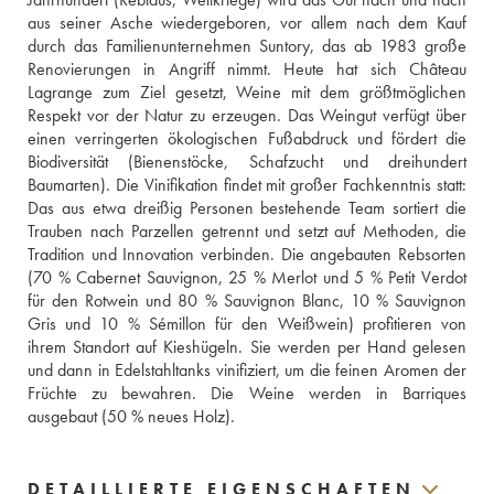
aus seiner Asche wiedergeboren, vor allem nach dem Kauf 
durch das Familienunternehmen Suntory, das ab 1983 große 
Renovierungen in Angriff nimmt. Heute hat sich Château 
Lagrange zum Ziel gesetzt, Weine mit dem größtmöglichen 
Respekt vor der Natur zu erzeugen. Das Weingut verfügt über 
einen verringerten ökologischen Fußabdruck und fördert die 
Biodiversität (Bienenstöcke, Schafzucht und dreihundert 
Baumarten). Die Vinifikation findet mit großer Fachkenntnis statt: 
Das aus etwa dreißig Personen bestehende Team sortiert die 
Trauben nach Parzellen getrennt und setzt auf Methoden, die 
Tradition und Innovation verbinden. Die angebauten Rebsorten 
(70 % Cabernet Sauvignon, 25 % Merlot und 5 % Petit Verdot 
für den Rotwein und 80 % Sauvignon Blanc, 10 % Sauvignon 
Gris und 10 % Sémillon für den Weißwein) profitieren von 
ihrem Standort auf Kieshügeln. Sie werden per Hand gelesen 
und dann in Edelstahltanks vinifiziert, um die feinen Aromen der 
Früchte zu bewahren. Die Weine werden in Barriques 
ausgebaut (50 % neues Holz).
DETAILLIERTE EIGENSCHAFTEN