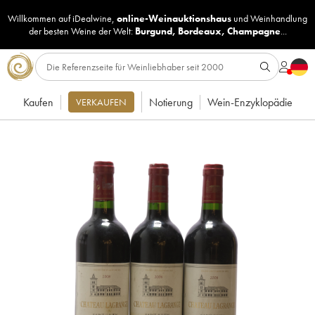
Willkommen auf iDealwine,
online-Weinauktionshaus
und
Weinhandlung
der besten Weine der Welt:
Burgund
,
Bordeaux
,
Champagne
...
Kaufen
Notierung
Wein-Enzyklopädie
VERKAUFEN